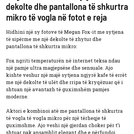
dekolte dhe pantallona të shkurtra
mikro të vogla në fotot e reja
Hidhini një sy fotove të Megan Fox-it me sytjena
të sipërme me një dekolte të zhytur dhe
pantallona të shkurtra mikro:
Fox ngriti temperaturën në internet teksa ndau
një pamje ultra magjepsëse dhe sensuale. Ajo
kishte veshur një majë sytjena ngjyrë kafe të errët
me një dekolte të ulët dhe rripa të kryqëzuar që i
shtuan një avantazh të guximshëm pamjes
moderne.
Aktori e kombinoi atë me pantallona të shkurtra
të vogla të vogla mikro për një tërheqje të
guximshme. Ajo veshi një gjerdan choker për t’i
shtuar pak ansamblit elegant dhe e përfundoi