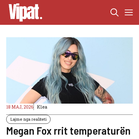
Skip
M
to
content
18 MAJ, 2026
Klea
Lajme nga realiteti
Megan Fox rrit temperaturën