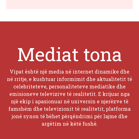
Mediat tona
Vipat është një media në internet dinamike dhe
në rritje, e kushtuar informimit dhe aktualitetit të
celebriteteve, personaliteteve mediatike dhe
emisioneve televizive të realitetit. E krijuar nga
një ekip i apasionuar në universin e njerëzve të
famshëm dhe televizionit të realitetit, platforma
jonë synon të bëhet përqëndrimi për lajme dhe
argëtim në këtë fushë.