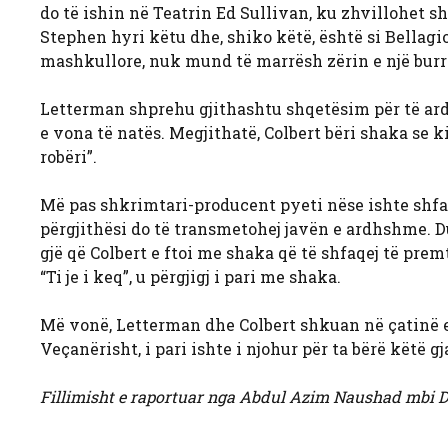
do të ishin në Teatrin Ed Sullivan, ku zhvillohet s
Stephen hyri këtu dhe, shiko këtë, është si Bellag
mashkullore, nuk mund të marrësh zërin e një burri,
Letterman shprehu gjithashtu shqetësim për të a
e vona të natës. Megjithatë, Colbert bëri shaka se k
robëri”.
Më pas shkrimtari-producent pyeti nëse ishte shfaqja
përgjithësi do të transmetohej javën e ardhshme. 
gjë që Colbert e ftoi me shaka që të shfaqej të prem
“Ti je i keq”, u përgjigj i pari me shaka.
Më vonë, Letterman dhe Colbert shkuan në çatinë e
Veçanërisht, i pari ishte i njohur për ta bërë këtë gj
Fillimisht e raportuar nga Abdul Azim Naushad mbi