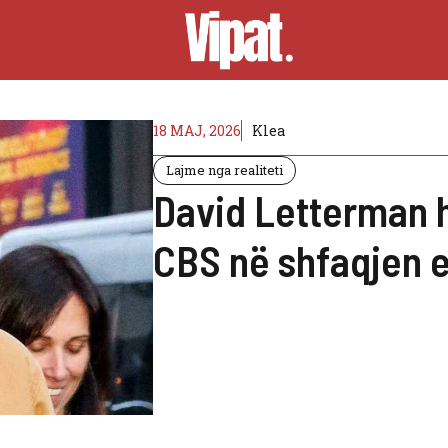
18 MAJ, 2026
Klea
Lajme nga realiteti
David Letterman 
CBS në shfaqjen 