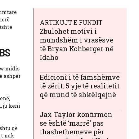
dimtare
herë
ARTIKUJT E FUNDIT
 është
Zbulohet motivi i
mundshëm i vrasësve
të Bryan Kohberger në
CBS
Idaho
ow midis
të ashpër
Edicioni i të famshëmve
të zërit: 5 yje të realitetit
që mund të shkëlqejnë
enë,
, ju keni
Jax Taylor konfirmon
se është ‘marrë’ pas
ështu që
thashethemeve për
rt nuk