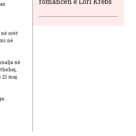
romancën e Lori Krebs
pas
në orët
imi në
inalja në
thehej,
 21 maj.
ge.