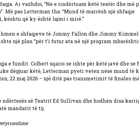
hfaqja. Ai vazhdoi, “Ne e rindërtuam këtë teatër dhe më 
io”. Më pas Letterman tha: “Mund të marrësh një shfaqje
 kështu që ky është lajmi i mirë.”
rdhmen e shfaqjeve të Jimmy Fallon dhe Jimmy Kimmel 
ishte një plan “për t’i futur ata në një program mbarësht
 e fundit. Colbert sqaroi se ishte për këtë javë dhe se f
Duke dëgjuar këtë, Letterman pyeti veten nëse mund të k
ten, 22 maj 2026 – një ditë pas transmetimit të finales më
 ndërtesës së Teatrit Ed Sullivan dhe hodhën disa karri
atë mandatit të tij.
 Detyrueshme