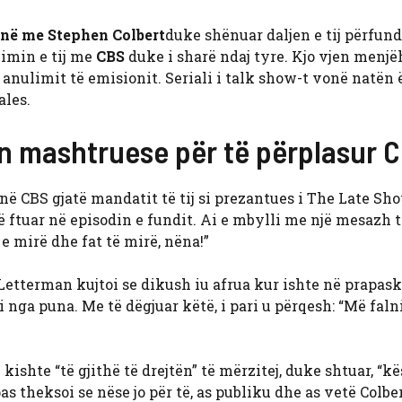
onë me Stephen Colbert
duke shënuar daljen e tij përfun
jimin e tij me
CBS
duke i sharë ndaj tyre. Kjo vjen menjë
ë anulimit të emisionit. Seriali i talk show-t vonë natën
ales.
ën mashtruese për të përplasur 
në CBS gjatë mandatit të tij si prezantues i The Late Sh
të ftuar në episodin e fundit. Ai e mbylli me një mesazh 
 e mirë dhe fat të mirë, nëna!”
Letterman kujtoi se dikush iu afrua kur ishte në prapask
 nga puna. Me të dëgjuar këtë, i pari u përqesh: “Më falni
 kishte “të gjithë të drejtën” të mërzitej, duke shtuar, “k
 theksoi se nëse jo për të, as publiku dhe as vetë Colbe