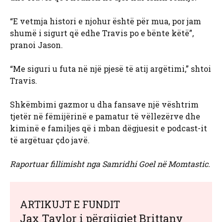
“E vetmja histori e njohur është për mua, por jam
shumë i sigurt që edhe Travis po e bënte këtë”,
pranoi Jason.
“Me siguri u futa në një pjesë të atij argëtimi,” shtoi
Travis.
Shkëmbimi gazmor u dha fansave një vështrim
tjetër në fëmijërinë e pamatur të vëllezërve dhe
kiminë e familjes që i mban dëgjuesit e podcast-it
të argëtuar çdo javë.
Raportuar fillimisht nga Samridhi Goel në Momtastic.
ARTIKUJT E FUNDIT
Jax Taylor i përgjigjet Brittany