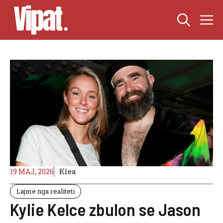
Skip
M
to
content
19 MAJ, 2026
Klea
Lajme nga realiteti
Kylie Kelce zbulon se Jason