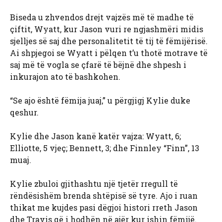
Biseda u zhvendos drejt vajzës më të madhe të
çiftit, Wyatt, kur Jason vuri re ngjashmëri midis
sjelljes së saj dhe personalitetit të tij të fëmijërisë.
Ai shpjegoi se Wyatt i pëlqen t’u thotë motrave të
saj më të vogla se çfarë të bëjnë dhe shpesh i
inkurajon ato të bashkohen.
“Se ajo është fëmija juaj,” u përgjigj Kylie duke
qeshur.
Kylie dhe Jason kanë katër vajza: Wyatt, 6;
Elliotte, 5 vjeç; Bennett, 3; dhe Finnley “Finn”, 13
muaj.
Kylie zbuloi gjithashtu një tjetër rregull të
rëndësishëm brenda shtëpisë së tyre. Ajo i ruan
thikat me kujdes pasi dëgjoi histori rreth Jason
dhe Travis që i hodhën në ajër kur ishin fëmijë.