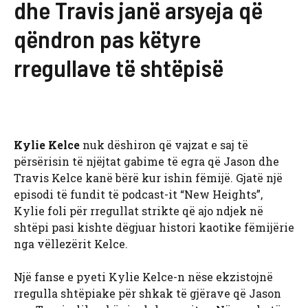
dhe Travis janë arsyeja që
qëndron pas këtyre
rregullave të shtëpisë
Kylie Kelce
nuk dëshiron që vajzat e saj të
përsërisin të njëjtat gabime të egra që Jason dhe
Travis Kelce kanë bërë kur ishin fëmijë. Gjatë një
episodi të fundit të podcast-it “New Heights”,
Kylie foli për rregullat strikte që ajo ndjek në
shtëpi pasi kishte dëgjuar histori kaotike fëmijërie
nga vëllezërit Kelce.
Një fanse e pyeti Kylie Kelce-n nëse ekzistojnë
rregulla shtëpiake për shkak të gjërave që Jason