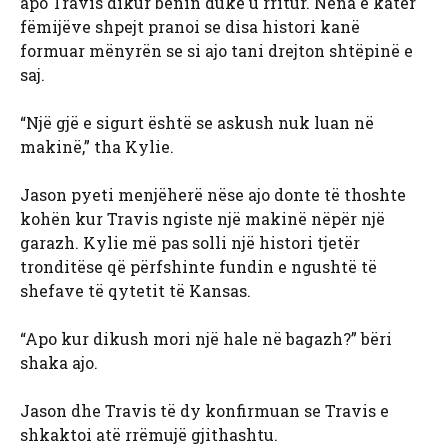
apo Travis dikur bënin duke u rritur. Nëna e katër
fëmijëve shpejt pranoi se disa histori kanë
formuar mënyrën se si ajo tani drejton shtëpinë e
saj.
“Një gjë e sigurt është se askush nuk luan në
makinë,” tha Kylie.
Jason pyeti menjëherë nëse ajo donte të thoshte
kohën kur Travis ngiste një makinë nëpër një
garazh. Kylie më pas solli një histori tjetër
tronditëse që përfshinte fundin e ngushtë të
shefave të qytetit të Kansas.
“Apo kur dikush mori një hale në bagazh?” bëri
shaka ajo.
Jason dhe Travis të dy konfirmuan se Travis e
shkaktoi atë rrëmujë gjithashtu.