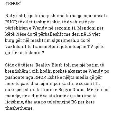
#RHOP.”
Natyrisht, kjo tërhoqi shumë tërheqje nga fansat e
RHOP, të cilët tashmë ishin të dyshimtë për
përfshirjen e Wendy në sezonin 11. Mendoni për
këtë: Nëse do të përballeshit me deri në 15 vjet
burg për një mashtrim sigurimesh, a do të
vazhdonit të transmetonit jetën tuaj në TV që të
gjithë ta diskonin?
Sido që të jetë, Reality Blurb foli me një burim të
brendshëm i cili hodhi poshtë akuzat se Wendy po
pushonte nga RHOP. Është e njëjta media që për
herë të parë dha lajmin për kastin e sezonit 11,
duke përfshirë kthimin e Robyn Dixon. Me këtë në
mendje, ne e dimë se ata kanë disa burime të
ligjshme, dhe ata po telefonojnë BS për këtë
thashetheme.