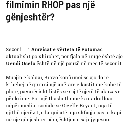
filmimin RHOP pas një
gënjeshtër?
Sezoni 11 i
Amvisat e vërteta të Potomac
aktualisht po xhirohet, por fjala në rrugë është ajo
Uendi Osefo
është në një pauzë në mes të sezonit.
Muajin e kaluar, Bravo konfirmoi se ajo do të
kthehej në grup si një anëtare e kastit me kohë të
plotë, pavarësisht listës së saj të gjerë të akuzave
për krime. Por një thashetheme ka qarkulluar
nëpër mediat sociale se Gizelle Bryant, nga të
gjithë njerëzit, e largoi atë nga shfaqja pasi e kapi
në një gënjeshtër për çështjen e saj gjyqësore.