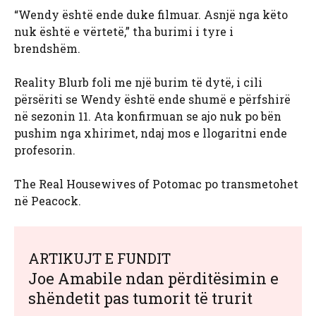
“Wendy është ende duke filmuar. Asnjë nga këto
nuk është e vërtetë,” tha burimi i tyre i
brendshëm.
Reality Blurb foli me një burim të dytë, i cili
përsëriti se Wendy është ende shumë e përfshirë
në sezonin 11. Ata konfirmuan se ajo nuk po bën
pushim nga xhirimet, ndaj mos e llogaritni ende
profesorin.
The Real Housewives of Potomac po transmetohet
në Peacock.
ARTIKUJT E FUNDIT
Joe Amabile ndan përditësimin e
shëndetit pas tumorit të trurit