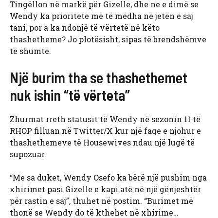
Tingëllon në markë për Gizelle, dhe ne e dimë se
Wendy ka prioritete më të mëdha në jetën e saj
tani, por a ka ndonjë të vërtetë në këto
thashetheme? Jo plotësisht, sipas të brendshëmve
të shumtë.
Një burim tha se thashethemet
nuk ishin “të vërteta”
Zhurmat rreth statusit të Wendy në sezonin 11 të
RHOP filluan në Twitter/X kur një faqe e njohur e
thashethemeve të Housewives ndau një lugë të
supozuar.
“Me sa duket, Wendy Osefo ka bërë një pushim nga
xhirimet pasi Gizelle e kapi atë në një gënjeshtër
për rastin e saj”, thuhet në postim. “Burimet më
thonë se Wendy do të kthehet në xhirime…