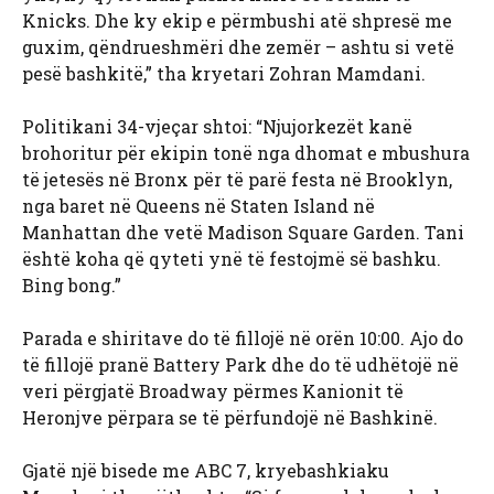
Knicks. Dhe ky ekip e përmbushi atë shpresë me
guxim, qëndrueshmëri dhe zemër – ashtu si vetë
pesë bashkitë,” tha kryetari Zohran Mamdani.
Politikani 34-vjeçar shtoi: “Njujorkezët kanë
brohoritur për ekipin tonë nga dhomat e mbushura
të jetesës në Bronx për të parë festa në Brooklyn,
nga baret në Queens në Staten Island në
Manhattan dhe vetë Madison Square Garden. Tani
është koha që qyteti ynë të festojmë së bashku.
Bing bong.”
Parada e shiritave do të fillojë në orën 10:00. Ajo do
të fillojë pranë Battery Park dhe do të udhëtojë në
veri përgjatë Broadway përmes Kanionit të
Heronjve përpara se të përfundojë në Bashkinë.
Gjatë një bisede me ABC 7, kryebashkiaku