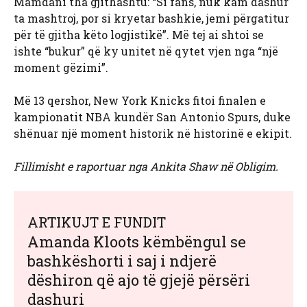
Mamdani tha gjithashtu: “Si fans, nuk kam dashur
ta mashtroj, por si kryetar bashkie, jemi përgatitur
për të gjitha këto logjistikë”. Më tej ai shtoi se
ishte “bukur” që ky unitet në qytet vjen nga “një
moment gëzimi”.
Më 13 qershor, New York Knicks fitoi finalen e
kampionatit NBA kundër San Antonio Spurs, duke
shënuar një moment historik në historinë e ekipit.
Fillimisht e raportuar nga Ankita Shaw në Obligim.
ARTIKUJT E FUNDIT
Amanda Kloots këmbëngul se
bashkëshorti i saj i ndjerë
dëshiron që ajo të gjejë përsëri
dashuri