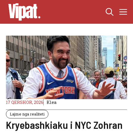
Skip
M
to
content
17 QERSHOR, 2026
Klea
Lajme nga realiteti
Kryebashkiaku i NYC Zohran