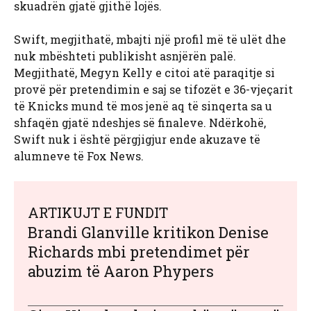
skuadrën gjatë gjithë lojës.
Swift, megjithatë, mbajti një profil më të ulët dhe
nuk mbështeti publikisht asnjërën palë.
Megjithatë, Megyn Kelly e citoi atë paraqitje si
provë për pretendimin e saj se tifozët e 36-vjeçarit
të Knicks mund të mos jenë aq të sinqerta sa u
shfaqën gjatë ndeshjes së finaleve. Ndërkohë,
Swift nuk i është përgjigjur ende akuzave të
alumneve të Fox News.
ARTIKUJT E FUNDIT
Brandi Glanville kritikon Denise
Richards mbi pretendimet për
abuzim të Aaron Phypers