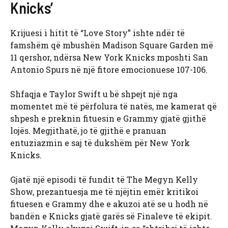
Knicks’
Krijuesi i hitit të “Love Story” ishte ndër të
famshëm që mbushën Madison Square Garden më
11 qershor, ndërsa New York Knicks mposhti San
Antonio Spurs në një fitore emocionuese 107-106.
Shfaqja e Taylor Swift u bë shpejt një nga
momentet më të përfolura të natës, me kamerat që
shpesh e preknin fituesin e Grammy gjatë gjithë
lojës. Megjithatë, jo të gjithë e pranuan
entuziazmin e saj të dukshëm për New York
Knicks.
Gjatë një episodi të fundit të The Megyn Kelly
Show, prezantuesja me të njëjtin emër kritikoi
fituesen e Grammy dhe e akuzoi atë se u hodh në
bandën e Knicks gjatë garës së Finaleve të ekipit.