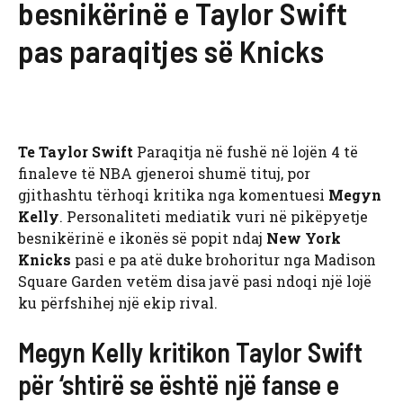
besnikërinë e Taylor Swift
pas paraqitjes së Knicks
Te Taylor Swift
Paraqitja në fushë në lojën 4 të
finaleve të NBA gjeneroi shumë tituj, por
gjithashtu tërhoqi kritika nga komentuesi
Megyn
Kelly
. Personaliteti mediatik vuri në pikëpyetje
besnikërinë e ikonës së popit ndaj
New York
Knicks
pasi e pa atë duke brohoritur nga Madison
Square Garden vetëm disa javë pasi ndoqi një lojë
ku përfshihej një ekip rival.
Megyn Kelly kritikon Taylor Swift
për ‘shtirë se është një fanse e