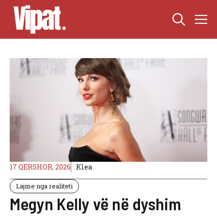
Skip
M
to
content
17 QERSHOR, 2026
Klea
Lajme nga realiteti
Megyn Kelly vë në dyshim