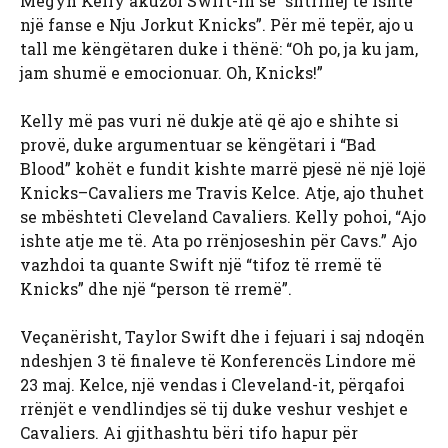
Megyn Kelly akuzoi Swift-in se “shtrihej të ishte
një fanse e Nju Jorkut Knicks”. Për më tepër, ajo u
tall me këngëtaren duke i thënë: “Oh po, ja ku jam,
jam shumë e emocionuar. Oh, Knicks!”
Kelly më pas vuri në dukje atë që ajo e shihte si
provë, duke argumentuar se këngëtari i “Bad
Blood” kohët e fundit kishte marrë pjesë në një lojë
Knicks–Cavaliers me Travis Kelce. Atje, ajo thuhet
se mbështeti Cleveland Cavaliers. Kelly pohoi, “Ajo
ishte atje me të. Ata po rrënjoseshin për Cavs.” Ajo
vazhdoi ta quante Swift një “tifoz të rremë të
Knicks” dhe një “person të rremë”.
Veçanërisht, Taylor Swift dhe i fejuari i saj ndoqën
ndeshjen 3 të finaleve të Konferencës Lindore më
23 maj. Kelce, një vendas i Cleveland-it, përqafoi
rrënjët e vendlindjes së tij duke veshur veshjet e
Cavaliers. Ai gjithashtu bëri tifo hapur për