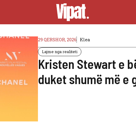
29 QERSHOR, 2026
Klea
Lajme nga realiteti
Kristen Stewart e b
duket shumë më e g