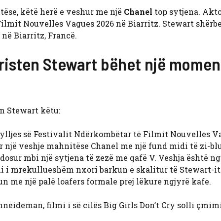
tëse, këtë herë e veshur me një
Chanel
top sytjena. Akto
ilmit Nouvelles Vagues 2026 në Biarritz. Stewart shërbe
t në Biarritz, Francë.
risten Stewart bëhet një moment
n Stewart këtu:
lljes së Festivalit Ndërkombëtar të Filmit Nouvelles V
ur një veshje mahnitëse Chanel me një fund midi të zi-bl
sur mbi një sytjena të zezë me qafë V. Veshja është ng
i i mrekullueshëm nxori barkun e skalitur të Stewart-it
un me një palë loafers formale prej lëkure ngjyrë kafe.
eideman, filmi i së cilës Big Girls Don’t Cry solli çmim