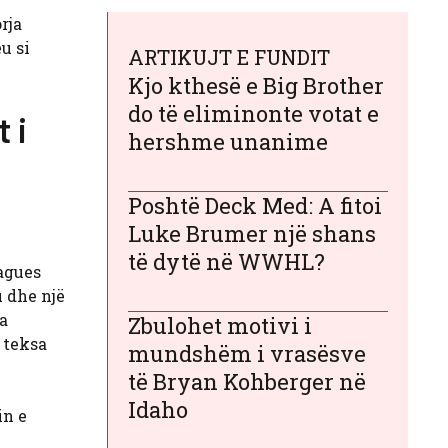
rja
u si
ARTIKUJT E FUNDIT
Kjo kthesë e Big Brother
do të eliminonte votat e
 i
hershme unanime
Poshtë Deck Med: A fitoi
Luke Brumer një shans
të dytë në WWHL?
agues
u dhe një
a
Zbulohet motivi i
 teksa
mundshëm i vrasësve
të Bryan Kohberger në
Idaho
in e