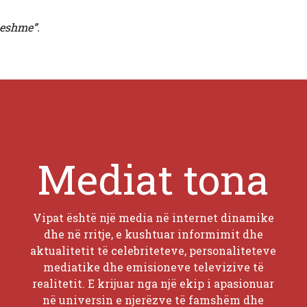
ueshme”.
Mediat tona
Vipat është një media në internet dinamike
dhe në rritje, e kushtuar informimit dhe
aktualitetit të celebriteteve, personaliteteve
mediatike dhe emisioneve televizive të
realitetit. E krijuar nga një ekip i apasionuar
në universin e njerëzve të famshëm dhe