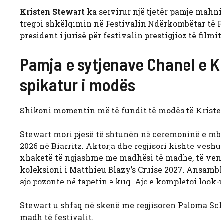
Kristen Stewart
ka servirur një tjetër pamje mahni
tregoi shkëlqimin në Festivalin Ndërkombëtar të F
president i jurisë për festivalin prestigjioz të filmi
Pamja e sytjenave Chanel e K
spikatur i modës
Shikoni momentin më të fundit të modës të Kriste
Stewart mori pjesë të shtunën në ceremoninë e mby
2026 në Biarritz. Aktorja dhe regjisori kishte vesh
xhaketë të ngjashme me madhësi të madhe, të vendo
koleksioni i Matthieu Blazy’s Cruise 2027. Ansambl
ajo pozonte në tapetin e kuq. Ajo e kompletoi look-
Stewart u shfaq në skenë me regjisoren Paloma Schn
madh të festivalit.