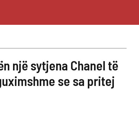
ën një sytjena Chanel të
uximshme se sa pritej