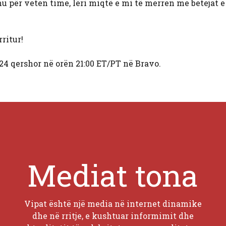
ohu për veten time, lëri miqtë e mi të merren me betejat e
rritur!
 24 qershor në orën 21:00 ET/PT në Bravo.
Mediat tona
Vipat është një media në internet dinamike
dhe në rritje, e kushtuar informimit dhe