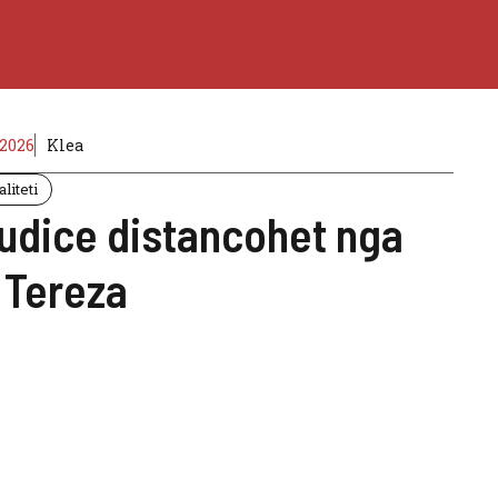
2026
Klea
liteti
iudice distancohet nga
 Tereza