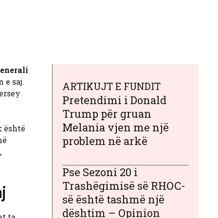
enerali
 e saj.
ARTIKUJT E FUNDIT
Jersey
Pretendimi i Donald
Trump për gruan
Melania vjen me një
k është
problem në arkë
në
,
Pse Sezoni 20 i
Trashëgimisë së RHOC-
j
së është tashmë një
dështim – Opinion
at ta