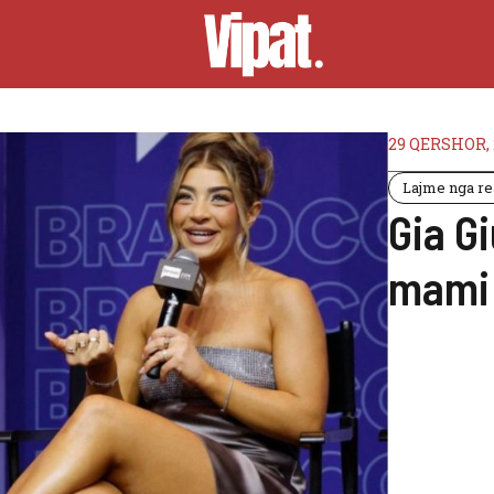
29 QERSHOR, 
Lajme nga rea
Gia G
mami