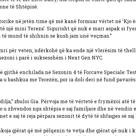
kone të Shtëpisë.
torike në jetën time që më kanë formuar vërtet në ‘Kjo ë
të një mini Tereza’. Sigurisht që nuk e marr aspak si fyerj
zit të mund të shihnin se kush jam unë veçmas.”
mri për veten, ndërkohë që ka ende një vlerësim të thell
sezoni i parë i suksesshëm i Next Gen NYC.
 të gjithë enchilada në Sezonin 4 të Forcave Speciale: Tes
 u bashkua me Terezën, por ia doli deri në fund pavarës
dilja,” zbuloi Gia. Përvoja me të vërtetë e frymëzoi atë t
o u zhvendos nga shtëpia e saj familjare dhe në vendin e
t e saj të reja përpara sezonit të dytë të shfaqjes së saj 
koja gjërat që më pëlqenin te vetja dhe gjërat që nuk i k