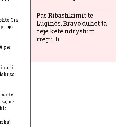
Pas Ribashkimit të
shtë Gia
Luginës, Bravo duhet ta
e; ajo
bëjë këtë ndryshim
rregulli
ë për
ti më i
isht se
ë bënte
 saj në
hit.
isha”,