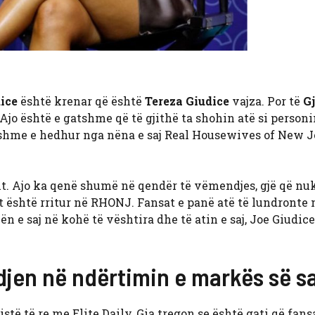
ice
është krenar që është
Tereza Giudice
vajza. Por të
Gj
Ajo është e gatshme që të gjithë ta shohin atë si personin
rikshme e hedhur nga nëna e saj Real Housewives of New 
it. Ajo ka qenë shumë në qendër të vëmendjes, gjë që nu
ht është rritur në RHONJ. Fansat e panë atë të lundronte 
ën e saj në kohë të vështira dhe të atin e saj, Joe Giudice
djen në ndërtimin e markës së sa
istë të re me Elite Daily, Gia tregon se është gati që fans