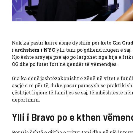
Nuk ka pasur kurrë asnjë dyshim për këtë
Gia Giud
i ardhshëm i NYC
ylli tani po gdhend rrugën e saj. 
Kjo është arsyeja pse ajo po largohet nga hija e f
OG dhe po futet fort në qendër të vëmendjes.
Gia ka qenë jashtëzakonisht e zënë në vitet e fund
asgjë e re për të, duke pasur parasysh se praktikis
çështjet ligjore të familjes së saj, të mbështeste nën
deportimin.
Ylli i Bravo po e kthen vëmen
Por Gia është e gjitha e rritur tani dhe në një interv