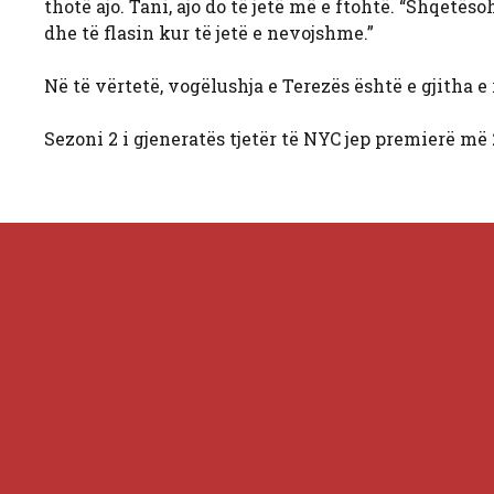
thotë ajo. Tani, ajo do të jetë më e ftohtë. “Shqetës
dhe të flasin kur të jetë e nevojshme.”
Në të vërtetë, vogëlushja e Terezës është e gjitha e 
Sezoni 2 i gjeneratës tjetër të NYC jep premierë më