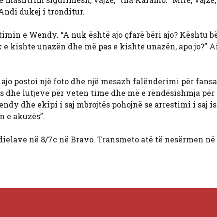
Andi dukej i tronditur.
timin e Wendy. “A nuk është ajo çfarë bëri ajo? Kështu bë
uk e kishte unazën dhe më pas e kishte unazën, apo jo?” Ai
 ajo postoi një foto dhe një mesazh falënderimi për fansat
es dhe lutjeve për veten time dhe më e rëndësishmja për
dy dhe ekipi i saj mbrojtës pohojnë se arrestimi i saj is
n e akuzës”.
ielave në 8/7c në Bravo. Transmeto atë të nesërmen në