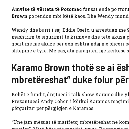
Amvise të vërteta të Potomac
fansat ende po rrot
Brown
po rëndon mbi këtë kaos. Dhe Wendy mund të
Wendy dhe burri i saj, Eddie Osefo, u arrestuan më
mashtrim të sigurimit të krimeve dhe tetë akuza p
godit me një akuzë për gënjeshtra ndaj një oficeri
shtëpinë e tyre. Më pas, ata paraqitën një kërkesë 
Karamo Brown thotë se ai ësh
mbretëreshat” duke folur pë
Kohët e fundit, drejtuesi i talk show Karamo dhe 
Prezantuesi Andy Cohen i kërkoi Karamos reagimin 
përgatitur për përgjigjen e Karamos.
“Unë jam mësuar të marifetoj mbretëreshat në komu
marifet”. Mirë, bëre një marifet, vajzë. Po provoje 