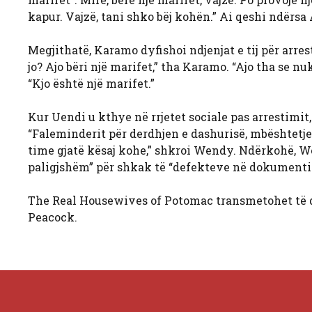
kapur. Vajzë, tani shko bëj kohën.” Ai qeshi ndërsa 
Megjithatë, Karamo dyfishoi ndjenjat e tij për arres
jo? Ajo bëri një marifet,” tha Karamo. “Ajo tha se n
“Kjo është një marifet.”
Kur Uendi u kthye në rrjetet sociale pas arrestimit,
“Faleminderit për derdhjen e dashurisë, mbështetj
time gjatë kësaj kohe,” shkroi Wendy. Ndërkohë, Wen
paligjshëm” për shkak të “defekteve në dokumenti
The Real Housewives of Potomac transmetohet të d
Peacock.