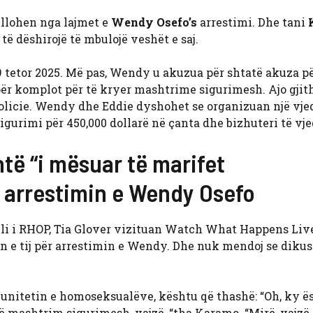
ullohen nga lajmet e
Wendy Osefo’s
arrestimi. Dhe tani
 dëshirojë të mbulojë veshët e saj.
 9 tetor 2025. Më pas, Wendy u akuzua për shtatë akuza p
ër komplot për të kryer mashtrime sigurimesh. Ajo gjit
 policie. Wendy dhe Eddie dyshohet se organizuan një vje
sigurimi për 450,000 dollarë në çanta dhe bizhuteri të vj
të “i mësuar të marifet
r arrestimin e Wendy Osefo
ylli i RHOP, Tia Glover vizituan Watch What Happens Liv
e tij për arrestimin e Wendy. Dhe nuk mendoj se dikush
nitetin e homoseksualëve, kështu që thashë: “Oh, ky ës
një mashtrim sigurimesh, vajzë, “tha Karamo. “Mirë, vajzë, 