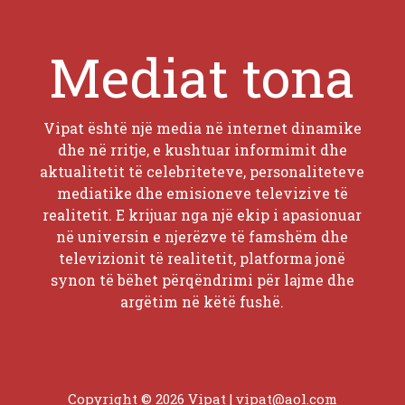
Mediat tona
Vipat është një media në internet dinamike
dhe në rritje, e kushtuar informimit dhe
aktualitetit të celebriteteve, personaliteteve
mediatike dhe emisioneve televizive të
realitetit. E krijuar nga një ekip i apasionuar
në universin e njerëzve të famshëm dhe
televizionit të realitetit, platforma jonë
synon të bëhet përqëndrimi për lajme dhe
argëtim në këtë fushë.
Copyright © 2026 Vipat |
vipat@aol.com