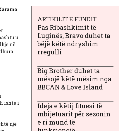
Karamo
ARTIKUJT E FUNDIT
Pas Ribashkimit të
ër
Luginës, Bravo duhet ta
hashtu u
bëjë këtë ndryshim
dhje në
rregulli
edhura.
Big Brother duhet ta
mësojë këtë mësim nga
BBCAN & Love Island
e.
 ishte i
Ideja e këtij fituesi të
mbijetuarit për sezonin
e ri mund të
htë një
funksionojë
je