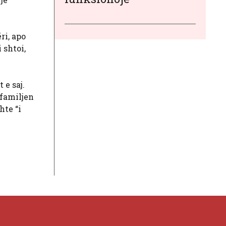
ri, apo
 shtoi,
 e saj.
 familjen
hte “i