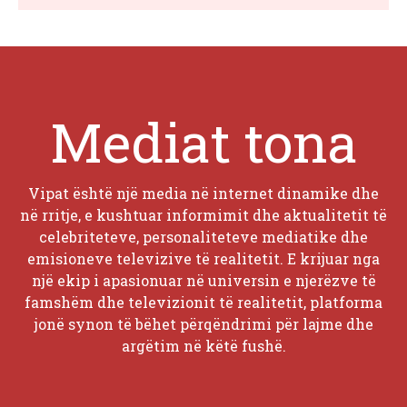
Mediat tona
Vipat është një media në internet dinamike dhe
në rritje, e kushtuar informimit dhe aktualitetit të
celebriteteve, personaliteteve mediatike dhe
emisioneve televizive të realitetit. E krijuar nga
një ekip i apasionuar në universin e njerëzve të
famshëm dhe televizionit të realitetit, platforma
jonë synon të bëhet përqëndrimi për lajme dhe
argëtim në këtë fushë.