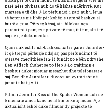
diçka për të cilën mund të kishim dëgjuar vite më
parë nëse gjykata nuk do të kishte ndërhyrë. Kur
martesa e tij dhe J-Lo përfundoi, i pari nuk u lejua
të botonte një libër për kohën e tyre së bashku si
burrë e grua. Përveç kësaj, ai u bllokua nga
përdorimi i pamjeve private të muajit të mjaltit të
saj në një dokumentar.
Ojani nuk është ish-bashkëshorti i parë i Jennifer-
it që tregoi përbuzje ndaj saj pas përfundimit të
gjërave, megjithëse ish-i i fundit po e bën ndryshe.
Ben Affleck thuhet se po i jep J-Lo trajtimin e
heshtur duke injoruar mesazhet dhe telefonatat e
saj. Ben dhe Jennifer u divorcuan zyrtarisht në
janar të këtij viti.
Filmi i Jennifer Kiss of the Spider Woman doli në
kinematë amerikane në fillim të këtij muaji. Ajo
aktualisht është duke filmuar dy projekte të