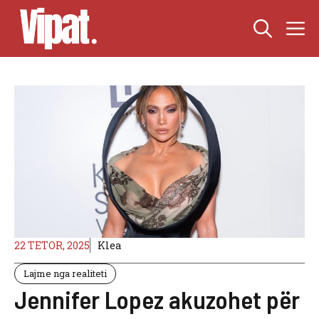
Skip
M
to
content
22 TETOR, 2025
Klea
Lajme nga realiteti
Jennifer Lopez akuzohet për