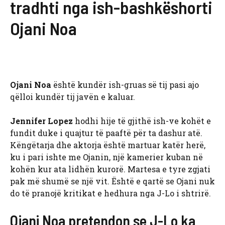
tradhti nga ish-bashkëshorti
Ojani Noa
Ojani Noa
është kundër ish-gruas së tij pasi ajo
qëlloi kundër tij javën e kaluar.
Jennifer Lopez
hodhi hije të gjithë ish-ve kohët e
fundit duke i quajtur të paaftë për ta dashur atë.
Këngëtarja dhe aktorja është martuar katër herë,
ku i pari ishte me Ojanin, një kamerier kuban në
kohën kur ata lidhën kurorë. Martesa e tyre zgjati
pak më shumë se një vit. Është e qartë se Ojani nuk
do të pranojë kritikat e hedhura nga J-Lo i shtrirë.
Ojani Noa pretendon se J-Lo ka