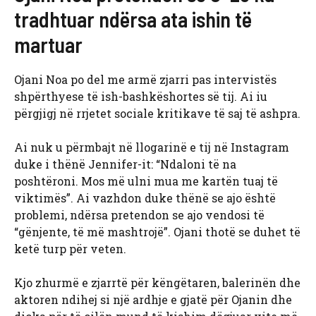
tradhtuar ndërsa ata ishin të
martuar
Ojani Noa po del me armë zjarri pas intervistës
shpërthyese të ish-bashkëshortes së tij. Ai iu
përgjigj në rrjetet sociale kritikave të saj të ashpra.
Ai nuk u përmbajt në llogarinë e tij në Instagram
duke i thënë Jennifer-it: “Ndaloni të na
poshtëroni. Mos më ulni mua me kartën tuaj të
viktimës”. Ai vazhdon duke thënë se ajo është
problemi, ndërsa pretendon se ajo vendosi të
“gënjente, të më mashtrojë”. Ojani thotë se duhet të
ketë turp për veten.
Kjo zhurmë e zjarrtë për këngëtaren, balerinën dhe
aktoren ndihej si një ardhje e gjatë për Ojanin dhe