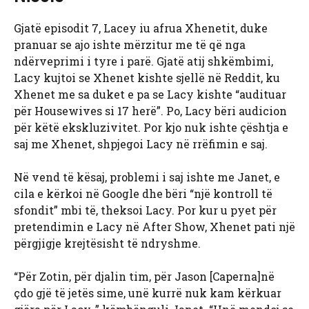
Gjatë episodit 7, Lacey iu afrua Xhenetit, duke
pranuar se ajo ishte mërzitur me të që nga
ndërveprimi i tyre i parë. Gjatë atij shkëmbimi,
Lacy kujtoi se Xhenet kishte sjellë në Reddit, ku
Xhenet me sa duket e pa se Lacy kishte “audituar
për Housewives si 17 herë”. Po, Lacy bëri audicion
për këtë ekskluzivitet. Por kjo nuk ishte çështja e
saj me Xhenet, shpjegoi Lacy në rrëfimin e saj.
Në vend të kësaj, problemi i saj ishte me Janet, e
cila e kërkoi në Google dhe bëri “një kontroll të
sfondit” mbi të, theksoi Lacy. Por kur u pyet për
pretendimin e Lacy në After Show, Xhenet pati një
përgjigje krejtësisht të ndryshme.
“Për Zotin, për djalin tim, për Jason [Caperna]në
çdo gjë të jetës sime, unë kurrë nuk kam kërkuar