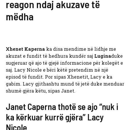
reagon ndaj akuzave të
mëdha
Xhenet Kaperna
ka disa mendime në lidhje me
akuzat e fundit të hedhura kundër saj
Lugina
duke
sugjeruar që ajo të gjejë informacione për kolegët e
saj. Lacy Nicole e bëri këtë pretendim në një
episod të fundit. Por sipas Xhenetit, Lacy e ka
gabim. Lacy gjithashtu mund të jetë duke menduar
shumë gjëra këtu, sipas Janet.
Janet Caperna thotë se ajo “nuk i
ka kërkuar kurrë gjëra” Lacy
Nicole