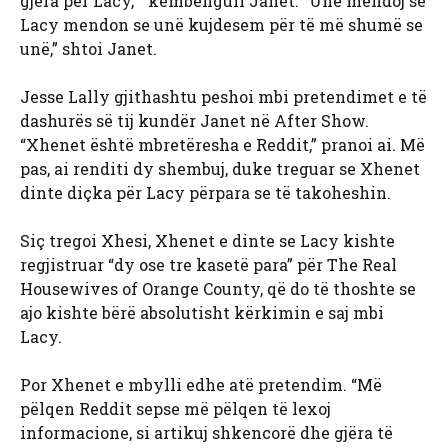
gjëra për Lacy, ” këmbënguli Janet. “Unë mendoj se
Lacy mendon se unë kujdesem për të më shumë se
unë,” shtoi Janet.
Jesse Lally gjithashtu peshoi mbi pretendimet e të
dashurës së tij kundër Janet në After Show.
“Xhenet është mbretëresha e Reddit,” pranoi ai. Më
pas, ai renditi dy shembuj, duke treguar se Xhenet
dinte diçka për Lacy përpara se të takoheshin.
Siç tregoi Xhesi, Xhenet e dinte se Lacy kishte
regjistruar “dy ose tre kasetë para” për The Real
Housewives of Orange County, që do të thoshte se
ajo kishte bërë absolutisht kërkimin e saj mbi
Lacy.
Por Xhenet e mbylli edhe atë pretendim. “Më
pëlqen Reddit sepse më pëlqen të lexoj
informacione, si artikuj shkencorë dhe gjëra të