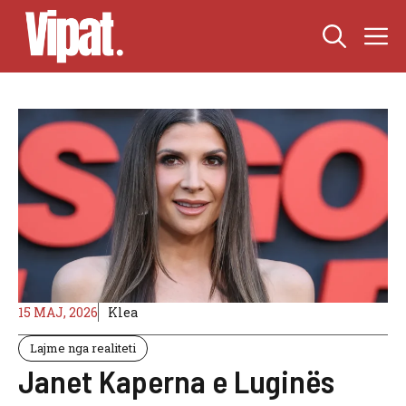
Skip
M
to
content
15 MAJ, 2026
Klea
Lajme nga realiteti
Janet Kaperna e Luginës