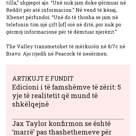
tilla,” shpjegoi ajo. “Unë nuk jam duke gërmuar në
Reddit për atë informacion.” Në vend të kësaj,
Xhenet përfundoi: “Unë do të thosha se jam në
telefonin tim një çift [of] orë në ditë, por nuk po
gërmoj informacione për të dëmtuar njerëzit.”
The Valley transmetohet të mërkurën në 8/7c në
Bravo. Ajo rrjedh në Peacock të nesërmen.
ARTIKUJT E FUNDIT
Edicioni i të famshëmve të zërit: 5
yje të realitetit që mund të
shkëlqejnë
Jax Taylor konfirmon se është
‘marrë’ pas thashethemeve për