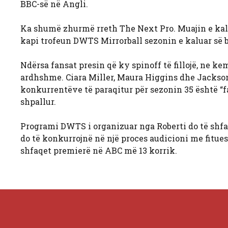
BBC-së në Angli.
Ka shumë zhurmë rreth The Next Pro. Muajin e kalua
kapi trofeun DWTS Mirrorball sezonin e kaluar së
Ndërsa fansat presin që ky spinoff të fillojë, ne k
ardhshme. Ciara Miller, Maura Higgins dhe Jackson 
konkurrentëve të paraqitur për sezonin 35 është “f
shpallur.
Programi DWTS i organizuar nga Roberti do të shfaq
do të konkurrojnë në një proces audicioni me fituesi
shfaqet premierë në ABC më 13 korrik.