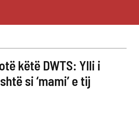
të këtë DWTS: Ylli i
htë si ‘mami’ e tij