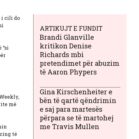
i cili do
si
ARTIKUJT E FUNDIT
Brandi Glanville
kritikon Denise
 “si
Richards mbi
për
pretendimet për abuzim
të Aaron Phypers
Gina Kirschenheiter e
 Weekly,
bën të qartë qëndrimin
vite më
e saj para martesës
përpara se të martohej
me Travis Mullen
hin
cing të