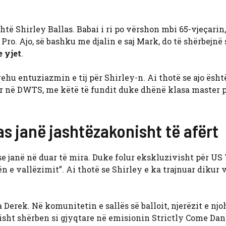
htë Shirley Ballas. Babai i ri po vërshon mbi 65-vjeçarin, 
Pro. Ajo, së bashku me djalin e saj Mark, do të shërbejnë 
 yjet
.
hu entuziazmin e tij për Shirley-n. Ai thotë se ajo është
r në DWTS, me këtë të fundit duke dhënë klasa master 
s janë jashtëzakonisht të afërt
e janë në duar të mira. Duke folur ekskluzivisht për US
ën e vallëzimit”. Ai thotë se Shirley e ka trajnuar dikur 
Derek. Në komunitetin e sallës së balloit, njerëzit e njo
lisht shërben si gjyqtare në emisionin Strictly Come Dan