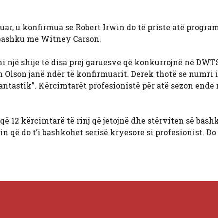
r, u konfirmua se Robert Irwin do të priste atë program
 bashku me Witney Carson.
emi një shije të disa prej garuesve që konkurrojnë në DWT
Olson janë ndër të konfirmuarit. Derek thotë se numri i
antastik”. Kërcimtarët profesionistë për atë sezon ende
ë 12 kërcimtarë të rinj që jetojnë dhe stërviten së bash
n që do t’i bashkohet serisë kryesore si profesionist. Do