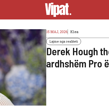
15 MAJ, 2026
Klea
Lajme nga realiteti
Derek Hough tho
ardhshëm Pro ës