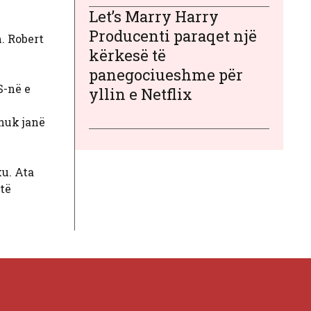
Let’s Marry Harry
Producenti paraqet një
. Robert
kërkesë të
panegociueshme për
S-në e
yllin e Netflix
 nuk janë
ku. Ata
 të