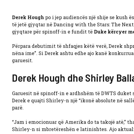
Derek Hough
po i jep audiencës një shije se kush ës
të jetë gjyqtar në Dancing with the Stars: The Next 
gjyqtare për spinoff-in e fundit të
Duke kërcyer me
Përpara debutimit të shfaqjes këtë verë, Derek shpre
nëna ime”. Si Derek ashtu edhe ajo kanë konkurrua
garuesit.
Derek Hough dhe Shirley Balla
Garuesit në spinoff-in e ardhshëm të DWTS duket s
Derek e quajti Shirley-n një “ikonë absolute në sall
parë.
“Jam i emocionuar që Amerika do ta takojë atë,” tha 
Shirley-n si mbretëreshën e latinishtes. Ajo aktua