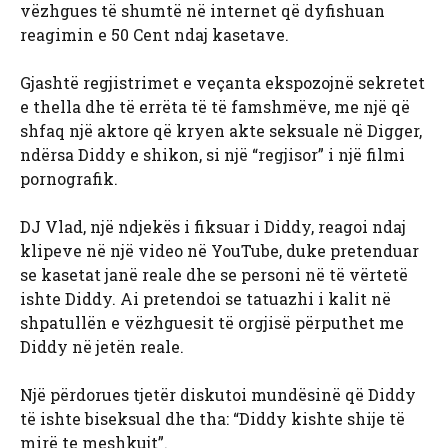
vëzhgues të shumtë në internet që dyfishuan
reagimin e 50 Cent ndaj kasetave.
Gjashtë regjistrimet e veçanta ekspozojnë sekretet
e thella dhe të errëta të të famshmëve, me një që
shfaq një aktore që kryen akte seksuale në Digger,
ndërsa Diddy e shikon, si një “regjisor” i një filmi
pornografik.
DJ Vlad, një ndjekës i fiksuar i Diddy, reagoi ndaj
klipeve në një video në YouTube, duke pretenduar
se kasetat janë reale dhe se personi në të vërtetë
ishte Diddy. Ai pretendoi se tatuazhi i kalit në
shpatullën e vëzhguesit të orgjisë përputhet me
Diddy në jetën reale.
Një përdorues tjetër diskutoi mundësinë që Diddy
të ishte biseksual dhe tha: “Diddy kishte shije të
mirë te meshkujt”.