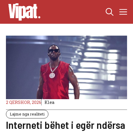
Skip
M
to
content
2 QERSHOR, 2026
Klea
Lajme nga realiteti
Interneti bëhet i egër ndërsa