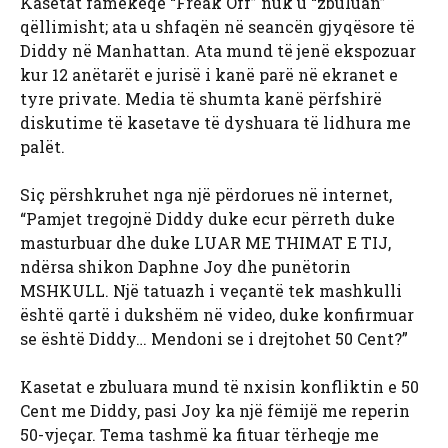
Kasetat famëkeqe “Freak Off” nuk u “zbuluan”
qëllimisht; ata u shfaqën në seancën gjyqësore të
Diddy në Manhattan. Ata mund të jenë ekspozuar
kur 12 anëtarët e jurisë i kanë parë në ekranet e
tyre private. Media të shumta kanë përfshirë
diskutime të kasetave të dyshuara të lidhura me
palët.
Siç përshkruhet nga një përdorues në internet,
“Pamjet tregojnë Diddy duke ecur përreth duke
masturbuar dhe duke LUAR ME THIMAT E TIJ,
ndërsa shikon Daphne Joy dhe punëtorin
MSHKULL. Një tatuazh i veçantë tek mashkulli
është qartë i dukshëm në video, duke konfirmuar
se është Diddy… Mendoni se i drejtohet 50 Cent?”
Kasetat e zbuluara mund të nxisin konfliktin e 50
Cent me Diddy, pasi Joy ka një fëmijë me reperin
50-vjeçar. Tema tashmë ka fituar tërheqje me