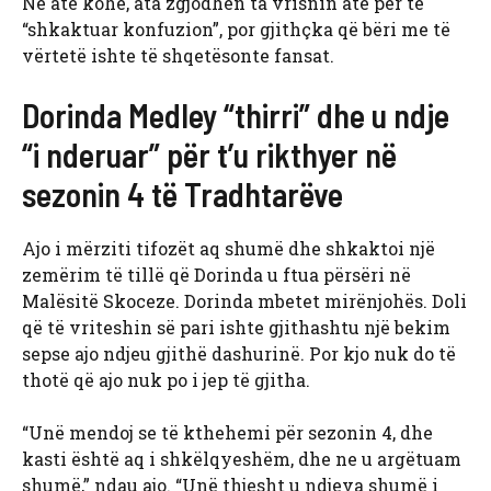
Në atë kohë, ata zgjodhën ta vrisnin atë për të
“shkaktuar konfuzion”, por gjithçka që bëri me të
vërtetë ishte të shqetësonte fansat.
Dorinda Medley “thirri” dhe u ndje
“i nderuar” për t’u rikthyer në
sezonin 4 të Tradhtarëve
Ajo i mërziti tifozët aq shumë dhe shkaktoi një
zemërim të tillë që Dorinda u ftua përsëri në
Malësitë Skoceze. Dorinda mbetet mirënjohës. Doli
që të vriteshin së pari ishte gjithashtu një bekim
sepse ajo ndjeu gjithë dashurinë. Por kjo nuk do të
thotë që ajo nuk po i jep të gjitha.
“Unë mendoj se të kthehemi për sezonin 4, dhe
kasti është aq i shkëlqyeshëm, dhe ne u argëtuam
shumë,” ndau ajo. “Unë thjesht u ndjeva shumë i