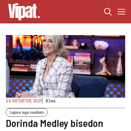
Skip
M
to
content
24 SHTATOR, 2025
Klea
Lajme nga realiteti
Dorinda Medley bisedon