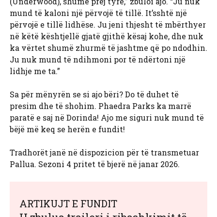
(Underwood), shumë prej tyre,” zbuloi ajo. “Ju nuk
mund të kaloni një përvojë të tillë. It’sshtë një
përvojë e tillë lidhëse. Ju jeni thjesht të mbërthyer
në këtë kështjellë gjatë gjithë kësaj kohe, dhe nuk
ka vërtet shumë zhurmë të jashtme që po ndodhin.
Ju nuk mund të ndihmoni por të ndërtoni një
lidhje me ta.”
Sa për mënyrën se si ajo bëri? Do të duhet të
presim dhe të shohim. Phaedra Parks ka marrë
paratë e saj në Dorinda! Ajo me siguri nuk mund të
bëjë më keq se herën e fundit!
Tradhorët janë në dispozicion për të transmetuar
Pallua. Sezoni 4 pritet të bjerë në janar 2026.
ARTIKUJT E FUNDIT