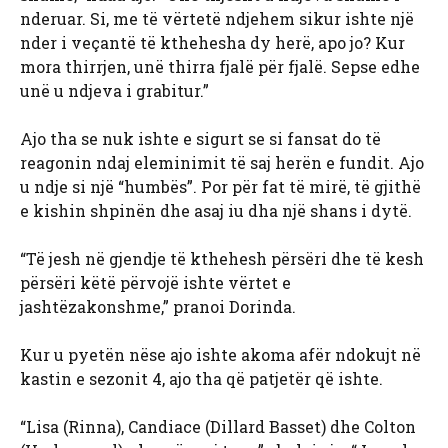
nderuar. Si, me të vërtetë ndjehem sikur ishte një
nder i veçantë të kthehesha dy herë, apo jo? Kur
mora thirrjen, unë thirra fjalë për fjalë. Sepse edhe
unë u ndjeva i grabitur.”
Ajo tha se nuk ishte e sigurt se si fansat do të
reagonin ndaj eleminimit të saj herën e fundit. Ajo
u ndje si një “humbës”. Por për fat të mirë, të gjithë
e kishin shpinën dhe asaj iu dha një shans i dytë.
“Të jesh në gjendje të kthehesh përsëri dhe të kesh
përsëri këtë përvojë ishte vërtet e
jashtëzakonshme,” pranoi Dorinda.
Kur u pyetën nëse ajo ishte akoma afër ndokujt në
kastin e sezonit 4, ajo tha që patjetër që ishte.
“Lisa (Rinna), Candiace (Dillard Basset) dhe Colton