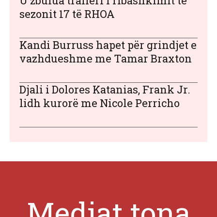
U zbulua traileri i ribashkimit të
sezonit 17 të RHOA
Kandi Burruss hapet për grindjet e
vazhdueshme me Tamar Braxton
Djali i Dolores Katanias, Frank Jr.
lidh kurorë me Nicole Perricho
Mediat tona