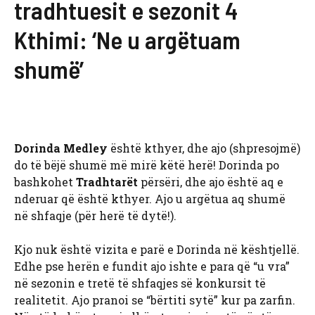
tradhtuesit e sezonit 4
Kthimi: ‘Ne u argëtuam
shumë’
Dorinda Medley
është kthyer, dhe ajo (shpresojmë)
do të bëjë shumë më mirë këtë herë! Dorinda po
bashkohet
Tradhtarët
përsëri, dhe ajo është aq e
nderuar që është kthyer. Ajo u argëtua aq shumë
në shfaqje (për herë të dytë!).
Kjo nuk është vizita e parë e Dorinda në kështjellë.
Edhe pse herën e fundit ajo ishte e para që “u vra”
në sezonin e tretë të shfaqjes së konkursit të
realitetit. Ajo pranoi se “bërtiti sytë” kur pa zarfin.