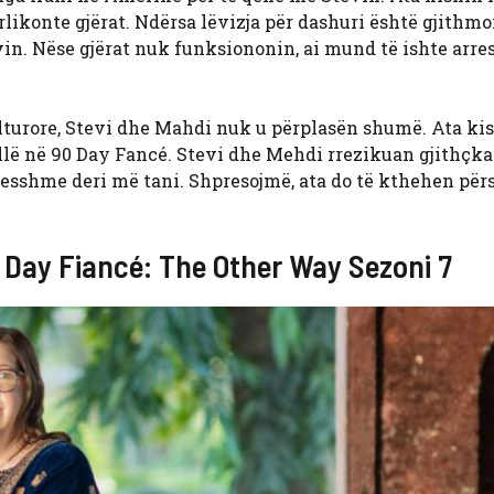
rlikonte gjërat. Ndërsa lëvizja për dashuri është gjithmo
vin. Nëse gjërat nuk funksiononin, ai mund të ishte arre
lturore, Stevi dhe Mahdi nuk u përplasën shumë. Ata kis
rallë në 90 Day Fancé. Stevi dhe Mehdi rrezikuan gjithçka
sesshme deri më tani. Shpresojmë, ata do të kthehen përs
 Day Fiancé: The Other Way Sezoni 7