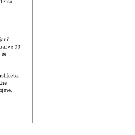
ndërsa
janë
juarve 90
 se
ashkëta.
dhe
ojmë,