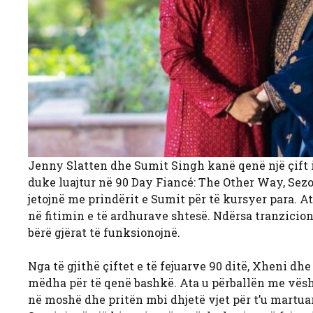
Jenny Slatten dhe Sumit Singh kanë qenë një çift i 
duke luajtur në 90 Day Fiancé: The Other Way, Sez
jetojnë me prindërit e Sumit për të kursyer para. 
në fitimin e të ardhurave shtesë. Ndërsa tranzicio
bërë gjërat të funksionojnë.
Nga të gjithë çiftet e të fejuarve 90 ditë, Xheni d
mëdha për të qenë bashkë. Ata u përballën me vësht
në moshë dhe pritën mbi dhjetë vjet për t’u martua