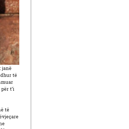
t janë
edhur të
ihmuar
për t’i
më të
ëvjeçare
he