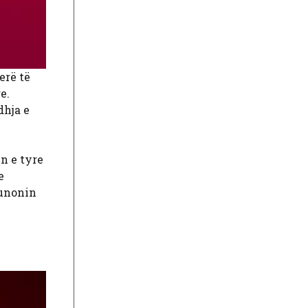
erë të
e.
dhja e
n e tyre
e
punonin