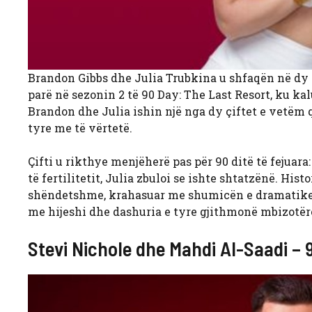
Brandon Gibbs dhe Julia Trubkina u shfaqën në dy sh
parë në sezonin 2 të 90 Day: The Last Resort, ku kal
Brandon dhe Julia ishin një nga dy çiftet e vetëm që
tyre me të vërtetë.
Çifti u rikthye menjëherë pas për 90 ditë të fejuar
të fertilitetit, Julia zbuloi se ishte shtatzënë. His
shëndetshme, krahasuar me shumicën e dramatikeve
me hijeshi dhe dashuria e tyre gjithmonë mbizotër
Stevi Nichole dhe Mahdi Al-Saadi – 90