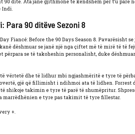
rit 90 ditë. Ata janë gjithmonë të këndshëm për t’u parë 
 Indi.
i: Para 90 ditëve Sezoni 8
Day Fiancé: Before the 90 Days Season 8. Pavarësisht se 
anë dëshmuar se janë një nga çiftet më të mirë të të fe
vjet përpara se të takoheshin personalisht, duke dëshmuar
 të vërtetë dhe të lidhur mbi ngjashmëritë e tyre të përb
vertë, gjë që fillimisht i ndihmoi ata të lidhen. Forrest 
 të shikoje takimin e tyre të parë të shumëpritur. Shpres
 marrëdhënien e tyre pas takimit të tyre fillestar.
very +.