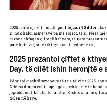
2025 ishte një vit i madh për
I fejuari 90 ditor
ekskl
ri, nuk kaloi asnjë javë pa një episod të ri. Pjesa më
sezone shfaqën çifte të kthyera, të tjera prezantua
parë këtë vit, si të rikthyer ashtu edhe të rinj.
2025 prezantoi çiftet e kthyer
Day, të cilët ishin heronjtë e
Përgjatë gjashtë sezoneve të reja të vitit 2025, shu
Ndërsa drama është një nga aspektet më të këndshm
joproblematike dhe të lumtur. Kishte shumë çifte ar
dolën në krye.