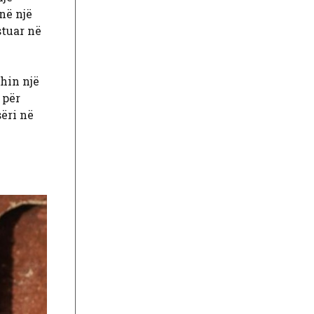
në një
stuar në
hin një
 për
ëri në