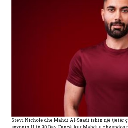
Stevi Nichole dhe Mahdi Al-Saadi ishin një tjetër ç
sezonin 11 të 90 Day Fancé, kur Mahdi u zhvendos 