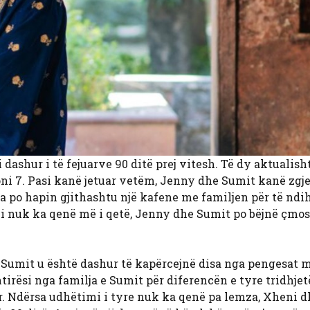
dashur i të fejuarve 90 ditë prej vitesh. Të dy aktualish
oni 7. Pasi kanë jetuar vetëm, Jenny dhe Sumit kanë zgj
Ata po hapin gjithashtu një kafene me familjen për të nd
ni nuk ka qenë më i qetë, Jenny dhe Sumit po bëjnë çmos 
he Sumit u është dashur të kapërcejnë disa nga pengesat 
irësi nga familja e Sumit për diferencën e tyre tridhjet
r. Ndërsa udhëtimi i tyre nuk ka qenë pa lemza, Xheni d