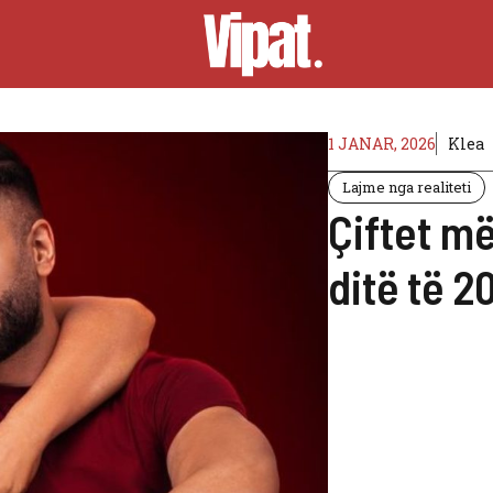
1 JANAR, 2026
Klea
Lajme nga realiteti
Çiftet më
ditë të 2