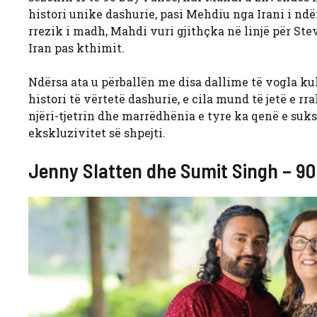
histori unike dashurie, pasi Mehdiu nga Irani i ndë
rrezik i madh, Mahdi vuri gjithçka në linjë për Ste
Iran pas kthimit.
Ndërsa ata u përballën me disa dallime të vogla ku
histori të vërtetë dashurie, e cila mund të jetë e r
njëri-tjetrin dhe marrëdhënia e tyre ka qenë e suk
ekskluzivitet së shpejti.
Jenny Slatten dhe Sumit Singh – 90