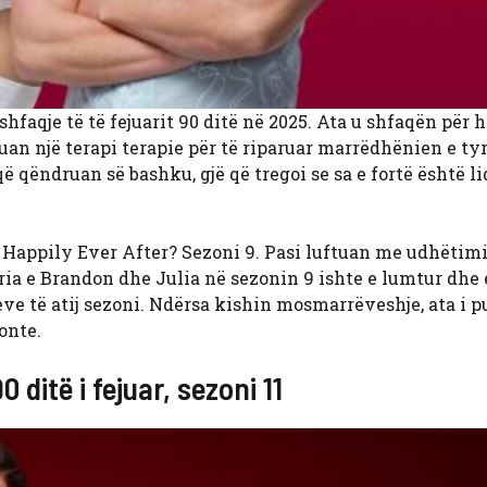
faqje të të fejuarit 90 ditë në 2025. Ata u shfaqën për h
uan një terapi terapie për të riparuar marrëdhënien e tyr
 qëndruan së bashku, gjë që tregoi se sa e fortë është li
a: Happily Ever After? Sezoni 9. Pasi luftuan me udhëtimi
toria e Brandon dhe Julia në sezonin 9 ishte e lumtur dhe 
 të atij sezoni. Ndërsa kishin mosmarrëveshje, ata i 
onte.
 ditë i fejuar, sezoni 11