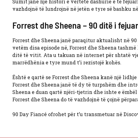
Sumit janë një histori e vërtetë dashurie e të fejua
vazhdojnë të lundrojnë në jetën e tyre së bashku në
Forrest dhe Sheena – 90 ditë i fejuar
Forrest dhe Sheena janë paraqitur aktualisht në 90 
vetëm disa episode në, Forrest dhe Sheena tashmë k
ditë të vitit. Ata u takuan në internet për shtatë 
marrëdhënia e tyre mund t’i rezistojë kohës.
Është e qartë se Forrest dhe Sheena kanë një lidhje
Forrest dhe Sheena janë të dy të turpshëm dhe intro
Sheena e duan qartë njëri-tjetrin dhe ishte e ëmbël
Forrest dhe Sheena do të vazhdojnë të çojnë përpara
90 Day Fiancé ofrohet për t’u transmetuar në Disco