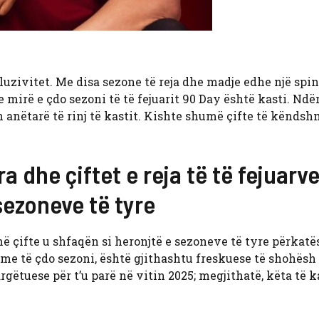
uzivitet. Me disa sezone të reja dhe madje edhe një spin
 e mirë e çdo sezoni të të fejuarit 90 Day është kasti. Ndë
n anëtarë të rinj të kastit. Kishte shumë çifte të këndsh
a dhe çiftet e reja të të fejuarv
 sezoneve të tyre
më çifte u shfaqën si heronjtë e sezoneve të tyre përkatë
e të çdo sezoni, është gjithashtu freskuese të shohësh 
gëtuese për t’u parë në vitin 2025; megjithatë, këta të k