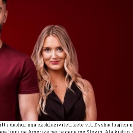
ift i dashur nga ekskluziviteti këtë vit. Dyshja luajtën 
nga Irani në Amerikë për të qenë me Stevin. Ata kishin 