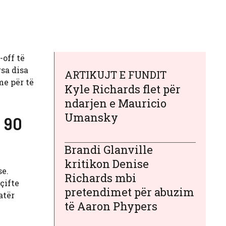
-off të
rsa disa
ARTIKUJT E FUNDIT
me për të
Kyle Richards flet për
ndarjen e Mauricio
Umansky
e 90
Brandi Glanville
kritikon Denise
se.
Richards mbi
çifte
pretendimet për abuzim
atër
të Aaron Phypers