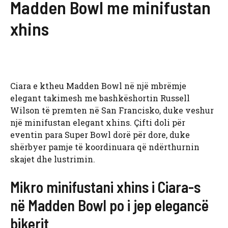
Madden Bowl me minifustan
xhins
Ciara e ktheu Madden Bowl në një mbrëmje
elegant takimesh me bashkëshortin Russell
Wilson të premten në San Francisko, duke veshur
një minifustan elegant xhins. Çifti doli për
eventin para Super Bowl dorë për dore, duke
shërbyer pamje të koordinuara që ndërthurnin
skajet dhe lustrimin.
Mikro minifustani xhins i Ciara-s
në Madden Bowl po i jep elegancë
bikerit