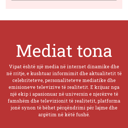
Mediat tona
Vipat është një media në internet dinamike dhe
në rritje, e kushtuar informimit dhe aktualitetit të
celebriteteve, personaliteteve mediatike dhe
emisioneve televizive të realitetit. E krijuar nga
një ekip i apasionuar në universin e njerëzve të
famshëm dhe televizionit të realitetit, platforma
jonë synon të bëhet përqëndrimi për lajme dhe
argëtim në këtë fushë.