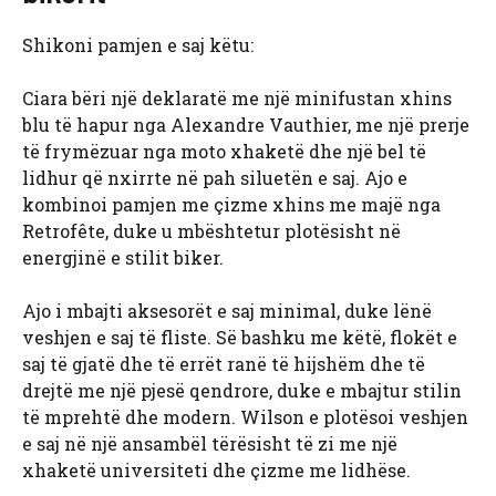
Shikoni pamjen e saj këtu:
Ciara bëri një deklaratë me një minifustan xhins
blu të hapur nga Alexandre Vauthier, me një prerje
të frymëzuar nga moto xhaketë dhe një bel të
lidhur që nxirrte në pah siluetën e saj. Ajo e
kombinoi pamjen me çizme xhins me majë nga
Retrofête, duke u mbështetur plotësisht në
energjinë e stilit biker.
Ajo i mbajti aksesorët e saj minimal, duke lënë
veshjen e saj të fliste. Së bashku me këtë, flokët e
saj të gjatë dhe të errët ranë të hijshëm dhe të
drejtë me një pjesë qendrore, duke e mbajtur stilin
të mprehtë dhe modern. Wilson e plotësoi veshjen
e saj në një ansambël tërësisht të zi me një
xhaketë universiteti dhe çizme me lidhëse.