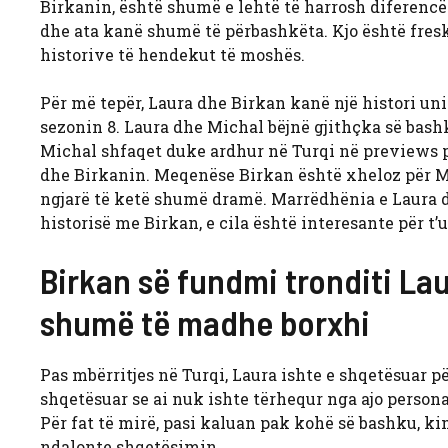
Birkanin, është shumë e lehtë të harrosh diferenc
dhe ata kanë shumë të përbashkëta. Kjo është fres
historive të hendekut të moshës.
Për më tepër, Laura dhe Birkan kanë një histori uni
sezonin 8. Laura dhe Michal bëjnë gjithçka së bash
Michal shfaqet duke ardhur në Turqi në previews pë
dhe Birkanin. Meqenëse Birkan është xheloz për Mi
ngjarë të ketë shumë dramë. Marrëdhënia e Laura d
historisë me Birkan, e cila është interesante për t’u
Birkan së fundmi tronditi Lau
shumë të madhe borxhi
Pas mbërritjes në Turqi, Laura ishte e shqetësuar për
shqetësuar se ai nuk ishte tërhequr nga ajo persona
Për fat të mirë, pasi kaluan pak kohë së bashku, ki
ndalonte shqetësimin.