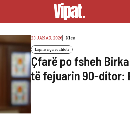
23 JANAR, 2026
Klea
Lajme nga realiteti
Çfarë po fsheh Birk
të fejuarin 90-ditor: