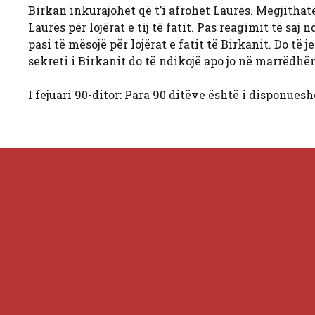
Birkan inkurajohet që t’i afrohet Laurës. Megjithatë,
Laurës për lojërat e tij të fatit. Pas reagimit të s
pasi të mësojë për lojërat e fatit të Birkanit. Do të 
sekreti i Birkanit do të ndikojë apo jo në marrëdh
I fejuari 90-ditor: Para 90 ditëve është i disponue