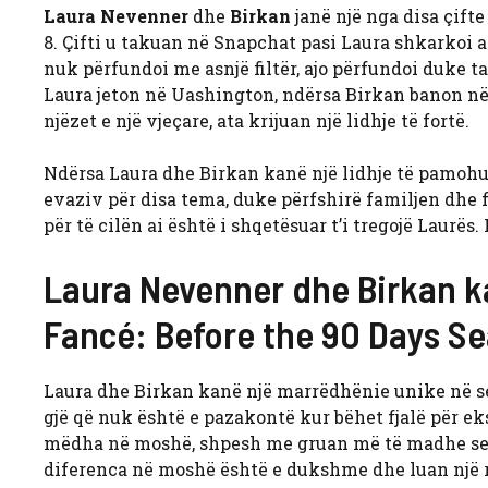
Laura Nevenner
dhe
Birkan
janë një nga disa çifte
8. Çifti u takuan në Snapchat pasi Laura shkarkoi ap
nuk përfundoi me asnjë filtër, ajo përfundoi duke t
Laura jeton në Uashington, ndërsa Birkan banon në
njëzet e një vjeçare, ata krijuan një lidhje të fortë.
Ndërsa Laura dhe Birkan kanë një lidhje të pamohu
evaziv për disa tema, duke përfshirë familjen dhe fi
për të cilën ai është i shqetësuar t’i tregojë Laurës.
Laura Nevenner dhe Birkan k
Fancé: Before the 90 Days S
Laura dhe Birkan kanë një marrëdhënie unike në sez
gjë që nuk është e pazakontë kur bëhet fjalë për ek
mëdha në moshë, shpesh me gruan më të madhe se 
diferenca në moshë është e dukshme dhe luan një ro