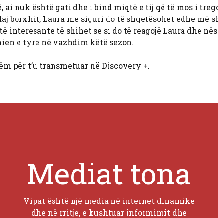
 ai nuk është gati dhe i bind miqtë e tij që të mos i treg
aj ndaj borxhit, Laura me siguri do të shqetësohet edhe më
jetë interesante të shihet se si do të reagojë Laura dhe nës
ënien e tyre në vazhdim këtë sezon.
shëm për t’u transmetuar në Discovery +.
Mediat tona
Vipat është një media në internet dinamike
dhe në rritje, e kushtuar informimit dhe