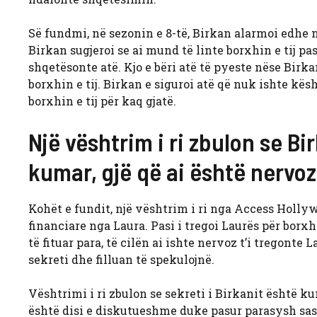
Së fundmi, në sezonin e 8-të, Birkan alarmoi edhe n
Birkan sugjeroi se ai mund të linte borxhin e tij p
shqetësonte atë. Kjo e bëri atë të pyeste nëse Birk
borxhin e tij. Birkan e siguroi atë që nuk ishte kës
borxhin e tij për kaq gjatë.
Një vështrim i ri zbulon se Bi
kumar, gjë që ai është nervoz
Kohët e fundit, një vështrim i ri nga Access Hollywo
financiare nga Laura. Pasi i tregoi Laurës për borx
të fituar para, të cilën ai ishte nervoz t’i tregonte
sekreti dhe filluan të spekulojnë.
Vështrimi i ri zbulon se sekreti i Birkanit është k
është disi e diskutueshme duke pasur parasysh sasi