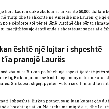
jë herë Laurën duke zbuluar se ai kishte 50,000 dollarë b
as në Turqi dhe të shkonte në Amerikë me Laurën, gjë që 
an po e përdorte atë për të lënë Turqinë dhe për t’i shman
htu, megjithëse ajo është ende e shqetësuar se pse ai e f
rkan është një lojtar i shpeshtë
 t’ia pranojë Laurës
od zbuloi se Birkan po fsheh një aspekt tjetër të jetës së
hin e tij, Birkan pranoi se kishte një mënyrë të diskutue
 Laurës. Shikuesit shpejt pyetën veten se cili mund të ish
umari i shpeshtë. Birkan pranon se ai luan kumar çdo ditë
në e borxhit që ai ka. Në drekë me miqtë e tij dhe Laurë