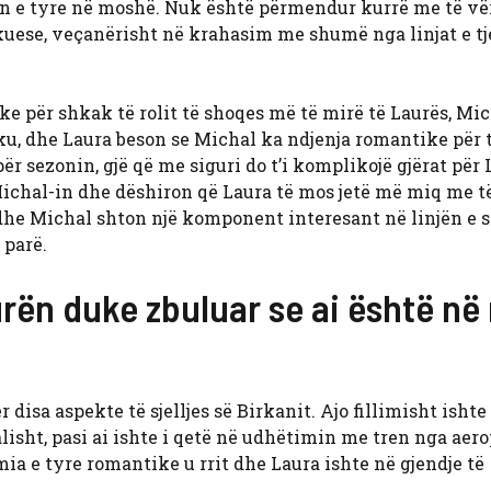
ën e tyre në moshë. Nuk është përmendur kurrë me të vër
kuese, veçanërisht në krahasim me shumë nga linjat e tj
ke për shkak të rolit të shoqes më të mirë të Laurës, Mic
ku, dhe Laura beson se Michal ka ndjenja romantike për t
r sezonin, gjë që me siguri do t’i komplikojë gjërat për
chal-in dhe dëshiron që Laura të mos jetë më miq me të
he Michal shton një komponent interesant në linjën e sa
 parë.
rën duke zbuluar se ai është në 
 disa aspekte të sjelljes së Birkanit. Ajo fillimisht ishte
lisht, pasi ai ishte i qetë në udhëtimin me tren nga aero
mia e tyre romantike u rrit dhe Laura ishte në gjendje të