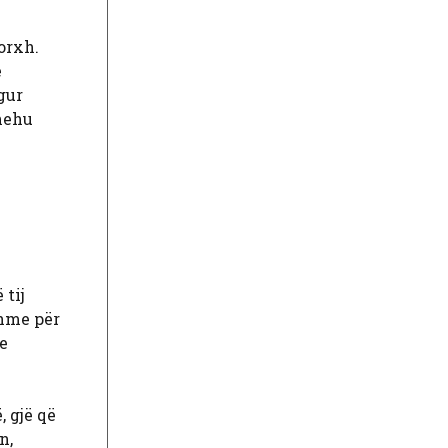
orxh.
e
gur
shehu
 tij
shme për
te
, gjë që
n,