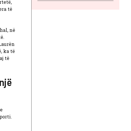
tetë,
era të
hal, në
ë.
 Laurën
, ka të
j të
një
 e
porti.