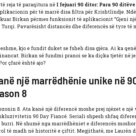
 të reja të paraqitura në
I fejuari 90 ditor: Para 90 ditëve
likacionin për të marrë disa filtra për Krishtlindje. Ndë
akuar Birkan përmes funksionit të aplikacionit “Gjeni nj
 Turqi. Pavarësisht distancës dhe diferencës së tyre të
eshme, kjo e fundit duket se fsheh disa gjëra. Ai ka qe
nancat. Birkan së fundmi pranoi se ka diçka tjetër në jet
 Por çfarë është ajo?
anë një marrëdhënie unike në 9
eason 8
onin 8. Ata kanë një diferencë moshe prej njëzet e një v
skluzivitetin 90 Day Fiancé. Seriali shpesh shfaq difere
burri. Në shumë nga marrëdhëniet e diferencës moshor
l të madh në historitë e çiftit. Megjithatë, me Laurën 