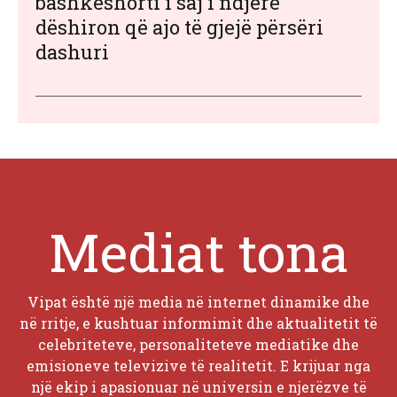
bashkëshorti i saj i ndjerë
dëshiron që ajo të gjejë përsëri
dashuri
Mediat tona
Vipat është një media në internet dinamike dhe
në rritje, e kushtuar informimit dhe aktualitetit të
celebriteteve, personaliteteve mediatike dhe
emisioneve televizive të realitetit. E krijuar nga
një ekip i apasionuar në universin e njerëzve të