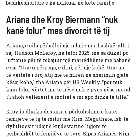
bashkëshortore e ka ndikuar në këtë familje.
Ariana dhe Kroy Biermann “nuk
kanë folur” mes divorcit të tij
Ariana, e cila përballoi një ndarje nga bashkë-ylli i
saj, Hudson McLeroy, në tetor 2025, me sa duket po
luftonte për të mbajtur një marrëdhënie me babanë
e saj. “Unë u përpoqa, e dini, për një kohë. Unë me
të vërtetë i uroj atij më të mirën në shërimin gjatë
kësaj kohe,” tha Ariana për US Weekly, “por nuk
kam folur vërtet me të nëse nuk e pyes nëse mund
t’i shoh vëllezërit e motrat e mi apo diçka të tillë.”
Kroy iu dha kujdestaria e përkohshme e katër
fëmijëve të tij të mitur me Kim. Megjithatë, ish-të
dyluftuesit ndajnë kujdestarinë ligjore të
përbashkët të fëmijëve të tyre. Sipas Arianës, Kim