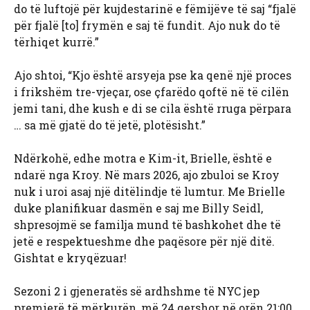
do të luftojë për kujdestarinë e fëmijëve të saj “fjalë
për fjalë [to] frymën e saj të fundit. Ajo nuk do të
tërhiqet kurrë.”
Ajo shtoi, “Kjo është arsyeja pse ka qenë një proces
i frikshëm tre-vjeçar, ose çfarëdo qoftë në të cilën
jemi tani, dhe kush e di se cila është rruga përpara
… sa më gjatë do të jetë, plotësisht.”
Ndërkohë, edhe motra e Kim-it, Brielle, është e
ndarë nga Kroy. Në mars 2026, ajo zbuloi se Kroy
nuk i uroi asaj një ditëlindje të lumtur. Me Brielle
duke planifikuar dasmën e saj me Billy Seidl,
shpresojmë se familja mund të bashkohet dhe të
jetë e respektueshme dhe paqësore për një ditë.
Gishtat e kryqëzuar!
Sezoni 2 i gjeneratës së ardhshme të NYC jep
premierë të mërkurën, më 24 qershor në orën 21:00