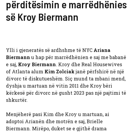
përditësimin e marrëdhënies
së Kroy Biermann
Ylli i gjeneratës së ardhshme të NYC
Ariana
Biermann
u hap për marrëdhënien e saj me babanë
e saj,
Kroy Biermann
. Kroy dhe Real Housewives
of Atlanta alum
Kim Zolciak
janë përfshirë në një
divorc të diskutueshëm. Siç mund ta mbani mend,
dyshja u martuan në vitin 2011 dhe Kroy bëri
kërkesë për divorc në gusht 2023 pas një pajtimi të
shkurtër.
Menjëherë pasi Kim dhe Kroy u martuan, ai
adoptoi Arianën dhe motrën e saj, Brielle
Biermann. Mirëpo, duket se e gjithë drama