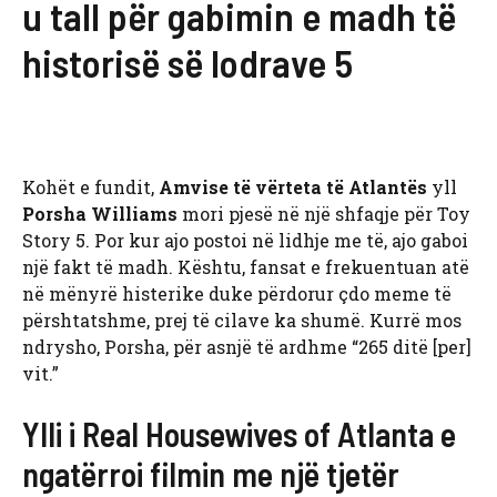
u tall për gabimin e madh të
historisë së lodrave 5
Kohët e fundit,
Amvise të vërteta të Atlantës
yll
Porsha Williams
mori pjesë në një shfaqje për Toy
Story 5. Por kur ajo postoi në lidhje me të, ajo gaboi
një fakt të madh. Kështu, fansat e frekuentuan atë
në mënyrë histerike duke përdorur çdo meme të
përshtatshme, prej të cilave ka shumë. Kurrë mos
ndrysho, Porsha, për asnjë të ardhme “265 ditë [per]
vit.”
Ylli i Real Housewives of Atlanta e
ngatërroi filmin me një tjetër