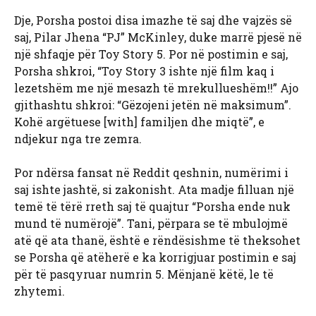
Dje, Porsha postoi disa imazhe të saj dhe vajzës së
saj, Pilar Jhena “PJ” McKinley, duke marrë pjesë në
një shfaqje për Toy Story 5. Por në postimin e saj,
Porsha shkroi, “Toy Story 3 ishte një film kaq i
lezetshëm me një mesazh të mrekullueshëm!!” Ajo
gjithashtu shkroi: “Gëzojeni jetën në maksimum”.
Kohë argëtuese [with] familjen dhe miqtë”, e
ndjekur nga tre zemra.
Por ndërsa fansat në Reddit qeshnin, numërimi i
saj ishte jashtë, si zakonisht. Ata madje filluan një
temë të tërë rreth saj të quajtur “Porsha ende nuk
mund të numërojë”. Tani, përpara se të mbulojmë
atë që ata thanë, është e rëndësishme të theksohet
se Porsha që atëherë e ka korrigjuar postimin e saj
për të pasqyruar numrin 5. Mënjanë këtë, le të
zhytemi.