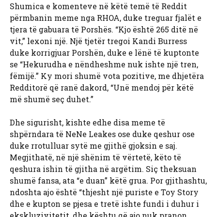
Shumica e komenteve në këtë temë të Reddit
përmbanin meme nga RHOA, duke treguar fjalët e
tjera të gabuara të Porshës. “Kjo është 265 ditë në
vit,” lexoni një. Një tjetër tregoi Kandi Burress
duke korrigjuar Porshën, duke e lënë të kuptonte
se “Hekurudha e nëndheshme nuk ishte një tren,
fëmijë.” Ky mori shumë vota pozitive, me dhjetëra
Redditorë që ranë dakord, “Unë mendoj për këtë
më shumë seç duhet.”
Dhe sigurisht, kishte edhe disa meme të
shpërndara të NeNe Leakes ose duke qeshur ose
duke rrotulluar sytë me gjithë gjoksin e saj.
Megjithatë, në një shënim të vërtetë, këto të
qeshura ishin të gjitha në argëtim. Siç theksuan
shumë fansa, ata “e duan” këtë grua. Por gjithashtu,
ndoshta ajo është “thjesht një puriste e Toy Story
dhe e kupton se pjesa e tretë ishte fundi i duhur i
ekskluzivitetit, dhe kështu që ajo nuk pranon