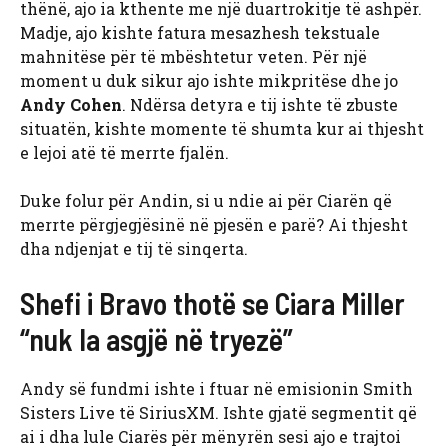
thënë, ajo ia kthente me një duartrokitje të ashpër.
Madje, ajo kishte fatura mesazhesh tekstuale
mahnitëse për të mbështetur veten. Për një
moment u duk sikur ajo ishte mikpritëse dhe jo
Andy Cohen
. Ndërsa detyra e tij ishte të zbuste
situatën, kishte momente të shumta kur ai thjesht
e lejoi atë të merrte fjalën.
Duke folur për Andin, si u ndie ai për Ciarën që
merrte përgjegjësinë në pjesën e parë? Ai thjesht
dha ndjenjat e tij të sinqerta.
Shefi i Bravo thotë se Ciara Miller
“nuk la asgjë në tryezë”
Andy së ​​fundmi ishte i ftuar në emisionin Smith
Sisters Live të SiriusXM. Ishte gjatë segmentit që
ai i dha lule Ciarës për mënyrën sesi ajo e trajtoi