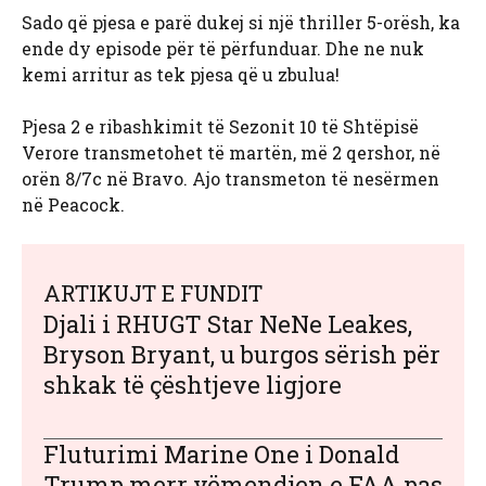
Sado që pjesa e parë dukej si një thriller 5-orësh, ka
ende dy episode për të përfunduar. Dhe ne nuk
kemi arritur as tek pjesa që u zbulua!
Pjesa 2 e ribashkimit të Sezonit 10 të Shtëpisë
Verore transmetohet të martën, më 2 qershor, në
orën 8/7c në Bravo. Ajo transmeton të nesërmen
në Peacock.
ARTIKUJT E FUNDIT
Djali i RHUGT Star NeNe Leakes,
Bryson Bryant, u burgos sërish për
shkak të çështjeve ligjore
Fluturimi Marine One i Donald
Trump merr vëmendjen e FAA pas