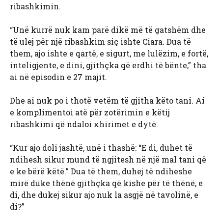
ribashkimin.
“Unë kurrë nuk kam parë dikë më të gatshëm dhe
të ulej për një ribashkim siç ishte Ciara. Dua të
them, ajo ishte e qartë, e sigurt, me lulëzim, e fortë,
inteligjente, e dini, gjithçka që erdhi të bënte,” tha
ai në episodin e 27 majit.
Dhe ai nuk po i thotë vetëm të gjitha këto tani. Ai
e komplimentoi atë për zotërimin e këtij
ribashkimi që ndaloi xhirimet e dytë.
“Kur ajo doli jashtë, unë i thashë: “E di, duhet të
ndihesh sikur mund të ngjitesh në një mal tani që
e ke bërë këtë.” Dua të them, duhej të ndiheshe
mirë duke thënë gjithçka që kishe për të thënë, e
di, dhe dukej sikur ajo nuk la asgjë në tavolinë, e
di?”