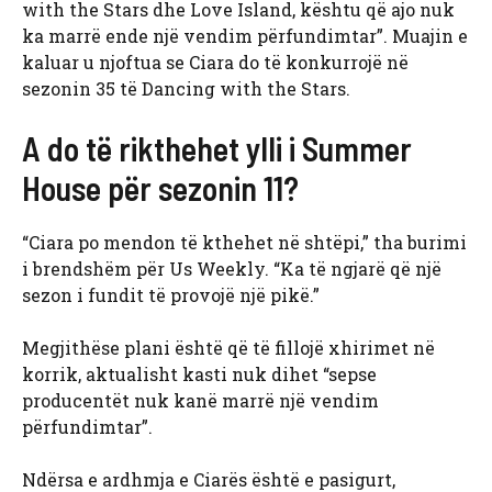
with the Stars dhe Love Island, kështu që ajo nuk
ka marrë ende një vendim përfundimtar”. Muajin e
kaluar u njoftua se Ciara do të konkurrojë në
sezonin 35 të Dancing with the Stars.
A do të rikthehet ylli i Summer
House për sezonin 11?
“Ciara po mendon të kthehet në shtëpi,” tha burimi
i brendshëm për Us Weekly. “Ka të ngjarë që një
sezon i fundit të provojë një pikë.”
Megjithëse plani është që të fillojë xhirimet në
korrik, aktualisht kasti nuk dihet “sepse
producentët nuk kanë marrë një vendim
përfundimtar”.
Ndërsa e ardhmja e Ciarës është e pasigurt,