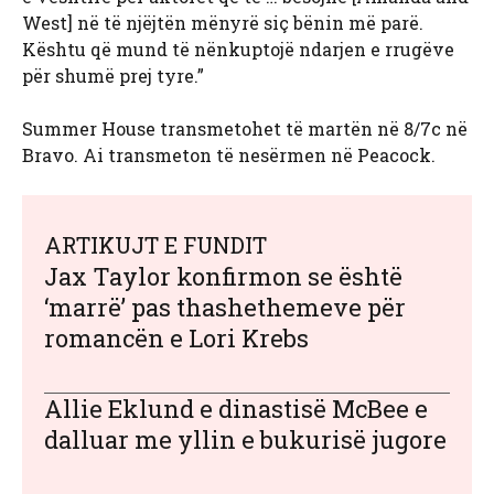
West] në të njëjtën mënyrë siç bënin më parë.
Kështu që mund të nënkuptojë ndarjen e rrugëve
për shumë prej tyre.”
Summer House transmetohet të martën në 8/7c në
Bravo. Ai transmeton të nesërmen në Peacock.
ARTIKUJT E FUNDIT
Jax Taylor konfirmon se është
‘marrë’ pas thashethemeve për
romancën e Lori Krebs
Allie Eklund e dinastisë McBee e
dalluar me yllin e bukurisë jugore