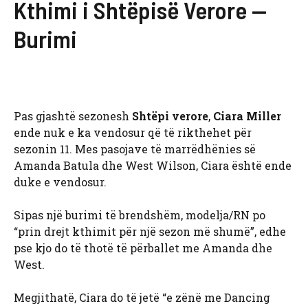
Kthimi i Shtëpisë Verore —
Burimi
Pas gjashtë sezonesh
Shtëpi verore
,
Ciara Miller
ende nuk e ka vendosur që të rikthehet për
sezonin 11. Mes pasojave të marrëdhënies së
Amanda Batula dhe West Wilson, Ciara është ende
duke e vendosur.
Sipas një burimi të brendshëm, modelja/RN po
“prin drejt kthimit për një sezon më shumë”, edhe
pse kjo do të thotë të përballet me Amanda dhe
West.
Megjithatë, Ciara do të jetë “e zënë me Dancing