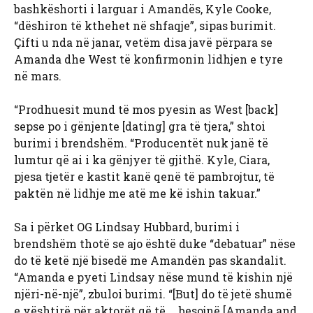
bashkëshorti i larguar i Amandës, Kyle Cooke,
“dëshiron të kthehet në shfaqje”, sipas burimit.
Çifti u nda në janar, vetëm disa javë përpara se
Amanda dhe West të konfirmonin lidhjen e tyre
në mars.
“Prodhuesit mund të mos pyesin as West [back]
sepse po i gënjente [dating] gra të tjera,” shtoi
burimi i brendshëm. “Producentët nuk janë të
lumtur që ai i ka gënjyer të gjithë. Kyle, Ciara,
pjesa tjetër e kastit kanë qenë të pambrojtur, të
paktën në lidhje me atë me kë ishin takuar.”
Sa i përket OG Lindsay Hubbard, burimi i
brendshëm thotë se ajo është duke “debatuar” nëse
do të ketë një bisedë me Amandën pas skandalit.
“Amanda e pyeti Lindsay nëse mund të kishin një
njëri-në-një”, zbuloi burimi. “[But] do të jetë shumë
e vështirë për aktorët që të … besojnë [Amanda and