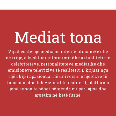
Mediat tona
Vipat është një media në internet dinamike dhe
në rritje, e kushtuar informimit dhe aktualitetit të
celebriteteve, personaliteteve mediatike dhe
emisioneve televizive të realitetit. E krijuar nga
një ekip i apasionuar në universin e njerëzve të
famshëm dhe televizionit të realitetit, platforma
jonë synon të bëhet përqëndrimi për lajme dhe
argëtim në këtë fushë.