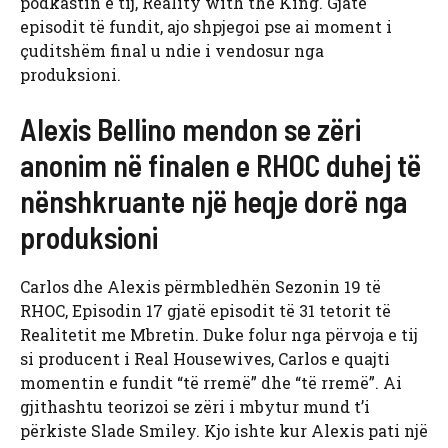
podkastin e tij, Reality with the King. Gjatë
episodit të fundit, ajo shpjegoi pse ai moment i
çuditshëm final u ndie i vendosur nga
produksioni.
Alexis Bellino mendon se zëri
anonim në finalen e RHOC duhej të
nënshkruante një heqje dorë nga
produksioni
Carlos dhe Alexis përmbledhën Sezonin 19 të
RHOC, Episodin 17 gjatë episodit të 31 tetorit të
Realitetit me Mbretin. Duke folur nga përvoja e tij
si producent i Real Housewives, Carlos e quajti
momentin e fundit “të rremë” dhe “të rremë”. Ai
gjithashtu teorizoi se zëri i mbytur mund t’i
përkiste Slade Smiley. Kjo ishte kur Alexis pati një