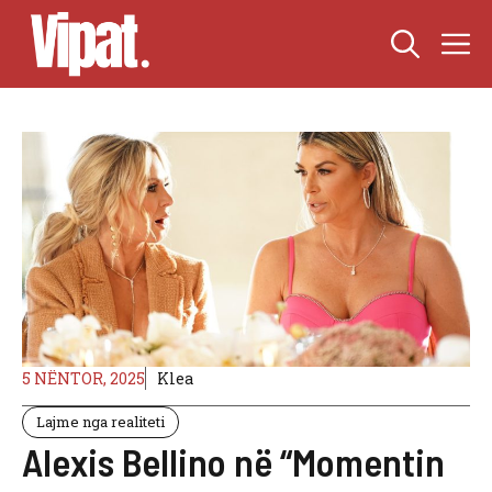
Skip
M
to
content
5 NËNTOR, 2025
Klea
Lajme nga realiteti
Alexis Bellino në “Momentin