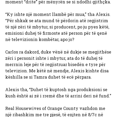
moment “drite” për mënyrën se si ndodhi gjithçka.
“Ky ishte një moment llambë për mua,” tha Alexis.
“Për shkak se ata mund të përdorin atë regjistrim
të një zëri të mbytur, si producent, po ju pyes këtë,
emisioni duhej të firmoste atë person për të qenë
në televizionin kombëtar, apo jo?
Carlos ra dakord, duke vënë në dukje se megjithëse
zëri i personit ishte i mbytur, ata do të duhej të
merrnin leje për të regjistruar bisedën e tyre për
televizion. Me këtë në mendje, Alexis kishte disa
këshilla se si Tamra duhet të ecë përpara.
Alexis tha, “Duhet të kuptosh nga produksioni se
kush është ai zë i rremë dhe të arrini deri në fund.”
Real Housewives of Orange County vazhdon me
një ribashkim me tre pjesë, të enjten në 8/7c në