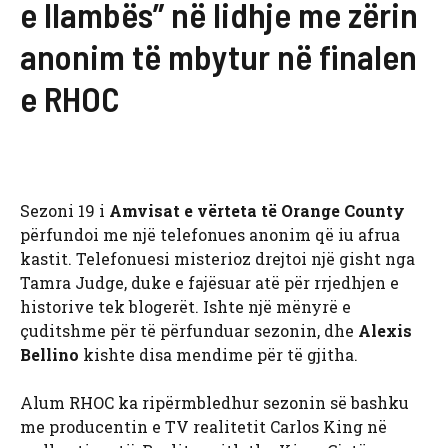
e llambës” në lidhje me zërin
anonim të mbytur në finalen
e RHOC
Sezoni 19 i
Amvisat e vërteta të Orange County
përfundoi me një telefonues anonim që iu afrua
kastit. Telefonuesi misterioz drejtoi një gisht nga
Tamra Judge, duke e fajësuar atë për rrjedhjen e
historive tek blogerët. Ishte një mënyrë e
çuditshme për të përfunduar sezonin, dhe
Alexis
Bellino
kishte disa mendime për të gjitha.
Alum RHOC ka ripërmbledhur sezonin së bashku
me producentin e TV realitetit Carlos King në