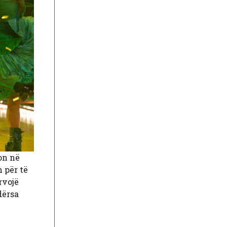
on në
 për të
rvojë
dërsa