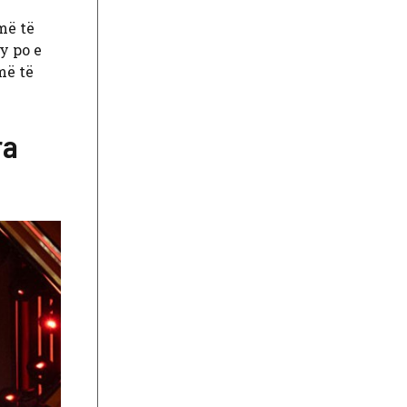
më të
y po e
më të
ra