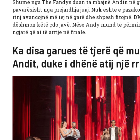
Shumë nga The Fandys duan ta mbajnë Andin në gar
pavarësisht nga prejardhja juaj. Nuk është e pazakon
rinj avancojnë më tej në garë dhe shpesh fitojnë. 
dëshmon këtë çdo javë. Nëse Andy mund të përmirës
ngjarë që ai të arrijë në finale.
Ka disa garues të tjerë që m
Andit, duke i dhënë atij një r