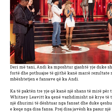
Deri më tani, Andi ka mposhtur gjashtë yje duke s
fortë dhe pothuajse të gjithë kanë marrë rezultate
mbështetjen e fansave që ka Andi.
Ka të paktën tre yje që kanë një shans të mirë për 
Whitney Leavitt ka qenë vazhdimisht në krye të tab
një dhurimi të dështuar nga fansat dhe duke qeshur
e keqe nga disa fansa. Prej disa javësh ka pasur një 