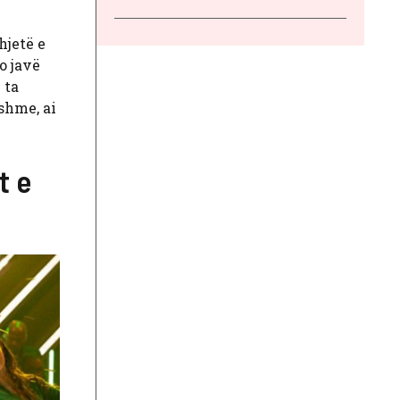
hjetë e
o javë
 ta
shme, ai
t e