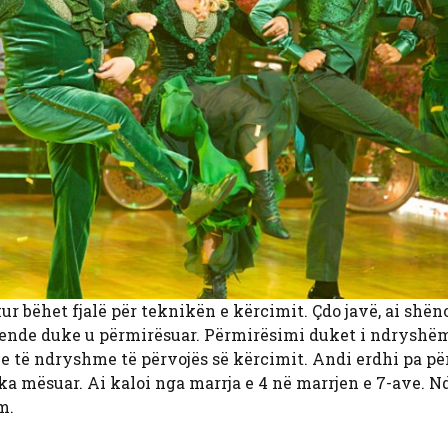
 bëhet fjalë për teknikën e kërcimit. Çdo javë, ai shën
ë ende duke u përmirësuar. Përmirësimi duket i ndryshëm
ele të ndryshme të përvojës së kërcimit. Andi erdhi pa pë
ka mësuar. Ai kaloi nga marrja e 4 në marrjen e 7-ave. N
m.