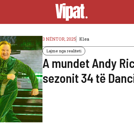
3 NËNTOR, 2025
Klea
Lajme nga realiteti
A mundet Andy Rich
sezonit 34 të Danc