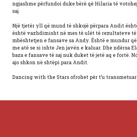
ngjashme përfundoi duke bërë që Hilaria të votohej
saj.
Një tjetër yll që mund të shkojë përpara Andit ësh
është vazhdimisht në mes të ulët të rezultateve të 
mbështetjen e fansave sa Andy. Është e mundur që
me atë se si ishte Jen javën e kaluar. Dhe ndërsa E
baza e fansave të saj nuk duket të jetë aq e fortë. 
ajo shkon në shtëpi para Andit.
Dancing with the Stars ofrohet për t’u transmetuar