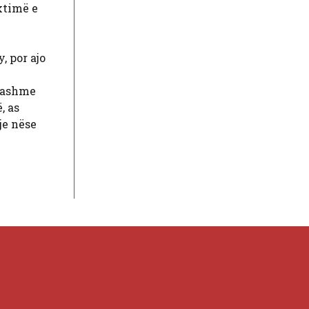
ktimë e
, por ajo
gjashme
, as
je nëse