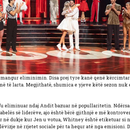
hmangur eliminimin. Disa prej tyre kanë qenë kërcimtar
 më të larta. Megjithatë, shumica e yjeve këtë sezon nuk
t’u eliminuar ndaj Andit bazuar në popullaritetin. Ndërsa
elës së liderëve, ajo është bërë gjithnjë e më kontrover
 në dukje kur Jen u votua, Whitney është etiketuar si n
lëvizje në rrjetet sociale për ta hequr atë nga emisioni. 