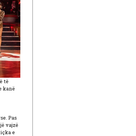
ë të
 e kanë
se. Pas
jë vajzë
Diçka e