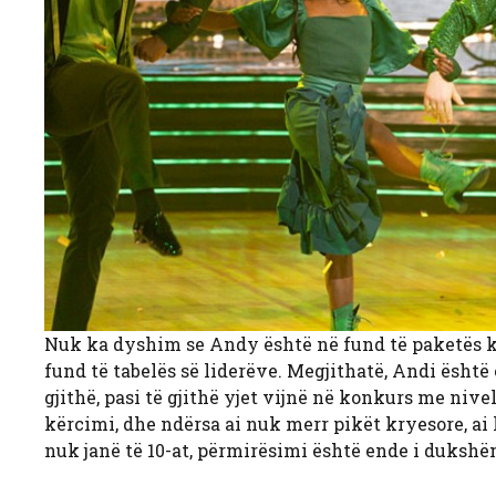
Nuk ka dyshim se Andy është në fund të paketës kur
fund të tabelës së liderëve. Megjithatë, Andi ësht
gjithë, pasi të gjithë yjet vijnë në konkurs me niv
kërcimi, dhe ndërsa ai nuk merr pikët kryesore, ai 
nuk janë të 10-at, përmirësimi është ende i dukshë