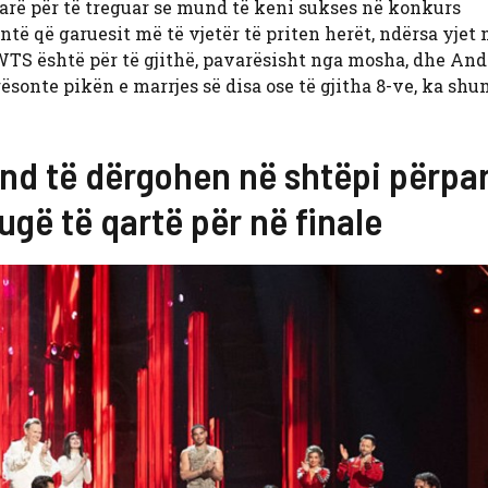
ë për të treguar se mund të keni sukses në konkurs
të që garuesit më të vjetër të priten herët, ndërsa yjet 
DWTS është për të gjithë, pavarësisht nga mosha, dhe And
onte pikën e marrjes së disa ose të gjitha 8-ve, ka shu
und të dërgohen në shtëpi përpa
rugë të qartë për në finale