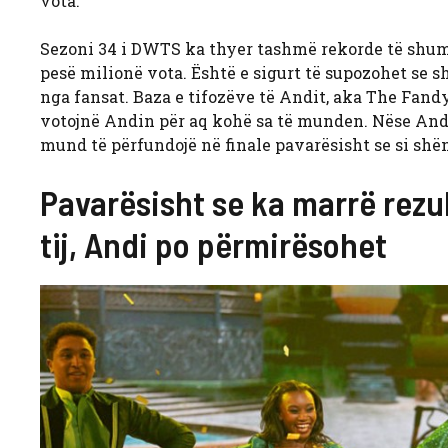
vota.
Sezoni 34 i DWTS ka thyer tashmë rekorde të shumt
pesë milionë vota. Është e sigurt të supozohet se sh
nga fansat. Baza e tifozëve të Andit, aka The Fandy
votojnë Andin për aq kohë sa të munden. Nëse An
mund të përfundojë në finale pavarësisht se si shë
Pavarësisht se ka marrë rezu
tij, Andi po përmirësohet