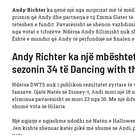
Andy Richter
ka qenë një nga surprizat më të mëd
prisnin që Andy dhe partnerja e tij Emma Slater të i
tetëshen e fundit. Pavarësisht se shënon vazhdimis
nga votat e tifozëve. Ndërsa Andy fillimisht nuk sh
Është e mundur që Andy të përfundojë në finalen e 
Andy Richter ka një mbështe
sezonin 34 të Dancing with t
Ndërsa DWTS nuk i publikon rezultatet zyrtare të 
fansave. Gjatë Natës së Disney-t, Andi mori një 18 n
eliminua pavarësisht se mori 23 nga 30. Me një di
shumë vota se Hilaria.
Një ngjarje e ngjashme ndodhi në Natën e Halloween
Jen kishte shënuar katër pikë më shumë se Andi, 