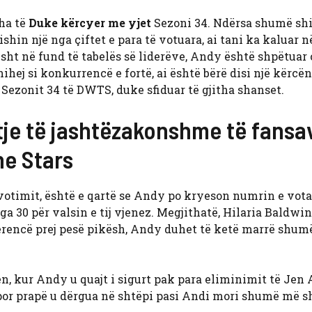
ha të
Duke kërcyer me yjet
Sezoni 34. Ndërsa shumë sh
shin një nga çiftet e para të votuara, ai tani ka kaluar n
ht në fund të tabelës së liderëve, Andy është shpëtuar 
ihej si konkurrencë e fortë, ai është bërë disi një kërcë
Sezonit 34 të DWTS, duke sfiduar të gjitha shanset.
tje të jashtëzakonshme të fansa
he Stars
votimit, është e qartë se Andy po kryeson numrin e vota
ga 30 për valsin e tij vjenez. Megjithatë, Hilaria Baldwin
ferencë prej pesë pikësh, Andy duhet të ketë marrë shu
, kur Andy u quajt i sigurt pak para eliminimit të Jen 
por prapë u dërgua në shtëpi pasi Andi mori shumë më 