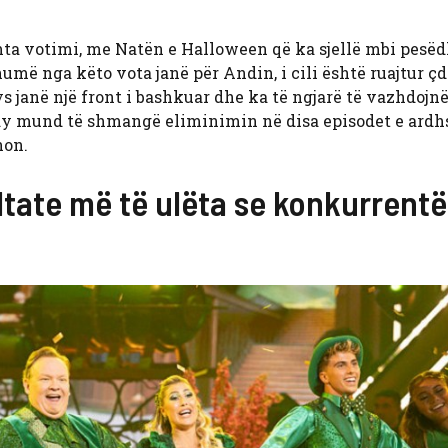
a votimi, me Natën e Halloween që ka sjellë mbi pesëd
umë nga këto vota janë për Andin, i cili është ruajtur çd
s janë një front i bashkuar dhe ka të ngjarë të vazhdojnë
dy mund të shmangë eliminimin në disa episodet e ardh
non.
ltate më të ulëta se konkurrentë