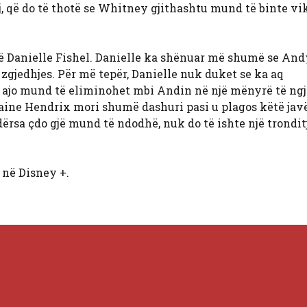
, që do të thotë se Whitney gjithashtu mund të binte vi
të Danielle Fishel. Danielle ka shënuar më shumë se Andy
zgjedhjes. Për më tepër, Danielle nuk duket se ka aq
 ajo mund të eliminohet mbi Andin në një mënyrë të n
laine Hendrix mori shumë dashuri pasi u plagos këtë javë
Ndërsa çdo gjë mund të ndodhë, nuk do të ishte një trondit
 në Disney +.