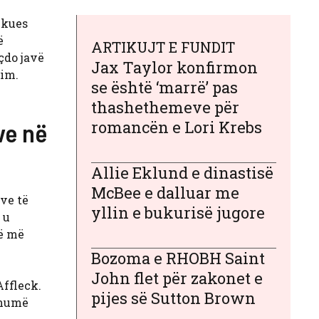
ikues
ë
ARTIKUJT E FUNDIT
çdo javë
Jax Taylor konfirmon
nim.
se është ‘marrë’ pas
thashethemeve për
romancën e Lori Krebs
ve në
Allie Eklund e dinastisë
McBee e dalluar me
ve të
yllin e bukurisë jugore
 u
më më
Bozoma e RHOBH Saint
John flet për zakonet e
Affleck.
pijes së Sutton Brown
shumë