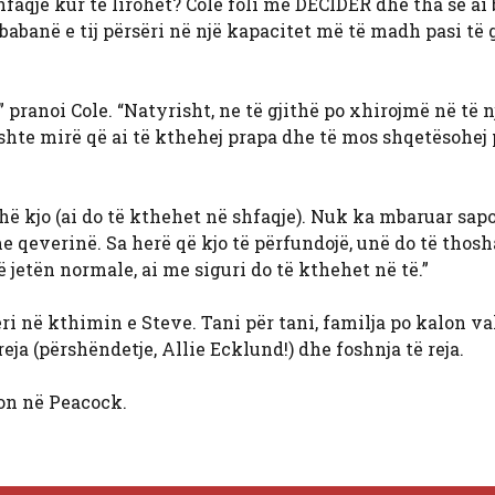
hfaqje kur të lirohet? Cole foli me DECIDER dhe tha se ai
babanë e tij përsëri në një kapacitet më të madh pasi të 
pranoi Cole. “Natyrisht, ne të gjithë po xhirojmë në të n
shte mirë që ai të kthehej prapa dhe të mos shqetësohej 
ithë kjo (ai do të kthehet në shfaqje). Nuk ka mbaruar sapo
e qeverinë. Sa herë që kjo të përfundojë, unë do të thosh
jetën normale, ai me siguri do të kthehet në të.”
i në kthimin e Steve. Tani për tani, familja po kalon v
ja (përshëndetje, Allie Ecklund!) dhe foshnja të reja.
on në Peacock.