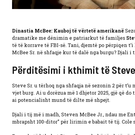
Dinastia McBee: Kauboj të vërtetë amerikanë
Sezo
dramatike me dënimin e patriarkut të familjes
Ste
të të korrave të FBI-së. Tani, djemtë po përpiqen t’i
McBee Sr. në shfaqje kur të dalë nga burgu? Djali i t
Përditësimi i kthimit të Stev
Steve Sr. u tërhoq nga shfaqja në sezonin 2 për t’u
vjet burg. Ai u dorëzua më 1 dhjetor 2025, gjë që do 
ai potencialisht mund të dilte më shpejt.
Djali i tij më i madh, Steven McBee Jr., ndau me E
mbrapsht 100-ditor” për lirimin e babait të tij. Cole 