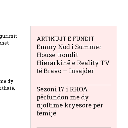
igurimit
ARTIKUJT E FUNDIT
hehet
Emmy Nod i Summer
House trondit
Hierarkinë e Reality TV
të Bravo – Insajder
 me dy
ithatë,
Sezoni 17 i RHOA
përfundon me dy
njoftime kryesore për
fëmijë