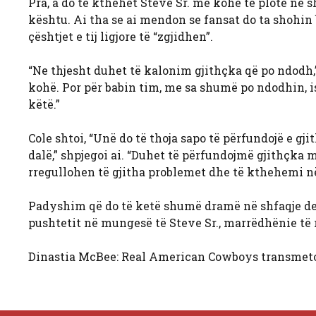
Pra, a do të kthehet Steve Sr. me kohë të plotë në s
kështu. Ai tha se ai mendon se fansat do ta shohin 
çështjet e tij ligjore të “zgjidhen”.
“Ne thjesht duhet të kalonim gjithçka që po ndodh,” 
kohë. Por për babin tim, me sa shumë po ndodhin, i
këtë.”
Cole shtoi, “Unë do të thoja sapo të përfundojë e gj
dalë,” shpjegoi ai. “Duhet të përfundojmë gjithçka m
rregullohen të gjitha problemet dhe të kthehemi në 
Padyshim që do të ketë shumë dramë në shfaqje der
pushtetit në mungesë të Steve Sr., marrëdhënie të re
Dinastia McBee: Real American Cowboys transmet