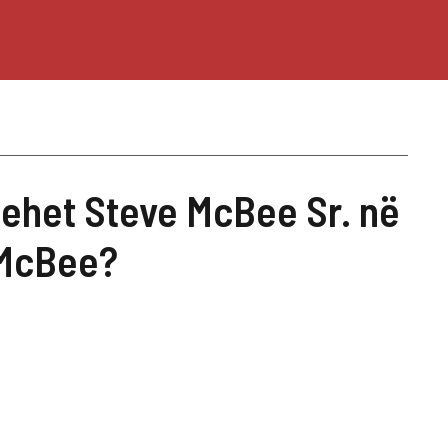
hehet Steve McBee Sr. në
 McBee?