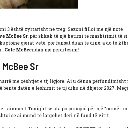
ni 3 është zyrtarisht në treg! Sezoni filloi me një notë
ve McBee Sr.
për shkak të një hetimi të mashtrimit të s
 kuptojnë gjërat vetë, por fansat duan të dinë: a do të kt
ij,
Cole McBee
ndan një përditësim!
e McBee Sr
 marrë me çështjet e tij ligjore. Ai u dënua përfundimisht
të bënte datën e lëshimit të tij diku në dhjetor 2027. Megj
ntertainment Tonight se ata po punojnë për një “numërim
shtoi se ai mund të largohet deri në fund të vitit.