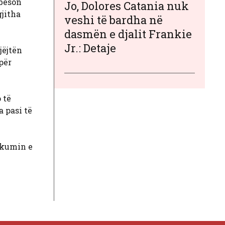
 beson
Jo, Dolores Catania nuk
gjitha
veshi të bardha në
dasmën e djalit Frankie
Jr.: Detaje
jëjtën
për
 të
a pasi të
akumin e