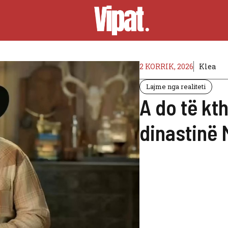
2 KORRIK, 2026
Klea
Lajme nga realiteti
A do të kt
dinastinë