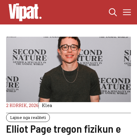
Skip
M
to
content
2 KORRIK, 2026
Klea
Lajme nga realiteti
Elliot Page tregon fizikun e