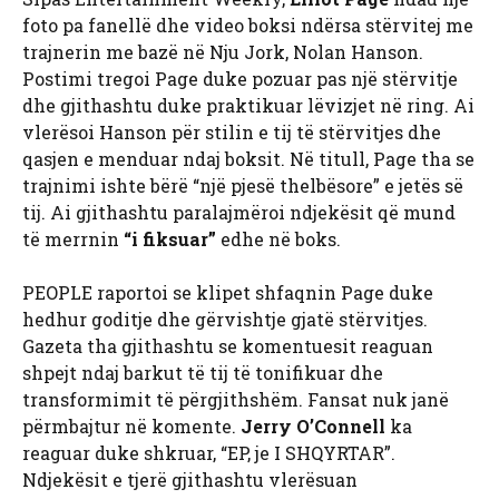
foto pa fanellë dhe video boksi ndërsa stërvitej me
trajnerin me bazë në Nju Jork, Nolan Hanson.
Postimi tregoi Page duke pozuar pas një stërvitje
dhe gjithashtu duke praktikuar lëvizjet në ring. Ai
vlerësoi Hanson për stilin e tij të stërvitjes dhe
qasjen e menduar ndaj boksit. Në titull, Page tha se
trajnimi ishte bërë “një pjesë thelbësore” e jetës së
tij. Ai gjithashtu paralajmëroi ndjekësit që mund
të merrnin
“i fiksuar”
edhe në boks.
PEOPLE raportoi se klipet shfaqnin Page duke
hedhur goditje dhe gërvishtje gjatë stërvitjes.
Gazeta tha gjithashtu se komentuesit reaguan
shpejt ndaj barkut të tij të tonifikuar dhe
transformimit të përgjithshëm. Fansat nuk janë
përmbajtur në komente.
Jerry O’Connell
ka
reaguar duke shkruar, “EP, je I SHQYRTAR”.
Ndjekësit e tjerë gjithashtu vlerësuan