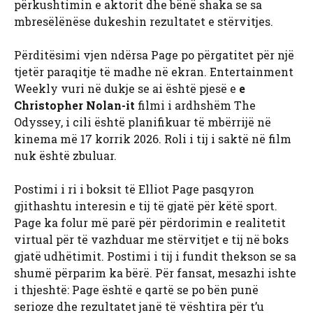
përkushtimin e aktorit dhe bënë shaka se sa
mbresëlënëse dukeshin rezultatet e stërvitjes.
Përditësimi vjen ndërsa Page po përgatitet për një
tjetër paraqitje të madhe në ekran. Entertainment
Weekly vuri në dukje se ai është pjesë e
e
Christopher Nolan-it
filmi i ardhshëm The
Odyssey, i cili është planifikuar të mbërrijë në
kinema më 17 korrik 2026. Roli i tij i saktë në film
nuk është zbuluar.
Postimi i ri i boksit të Elliot Page pasqyron
gjithashtu interesin e tij të gjatë për këtë sport.
Page ka folur më parë për përdorimin e realitetit
virtual për të vazhduar me stërvitjet e tij në boks
gjatë udhëtimit. Postimi i tij i fundit thekson se sa
shumë përparim ka bërë. Për fansat, mesazhi ishte
i thjeshtë: Page është e qartë se po bën punë
serioze dhe rezultatet janë të vështira për t’u