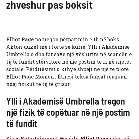
zhveshur pas boksit
Elliot Page
po tregon përparimin e tij në boks.
Aktori duket më i fortë se kurrë. Ylli i Akademisë
Umbrella u dha fansave një vështrim në seancën e
tij të fundit stërvitore në një postim të ri në rrjetet
sociale. Përditësimi u kthye shpejt në një të plotë
Elliot Page
Moment fitnesi teksa fansat reaguan
ndaj fizikut të tij të grisur.
Ylli i Akademisë Umbrella tregon
një fizik të copëtuar në një postim
të fundit
Sipas Entertainment Weekly,
Elliot Page
ndau një