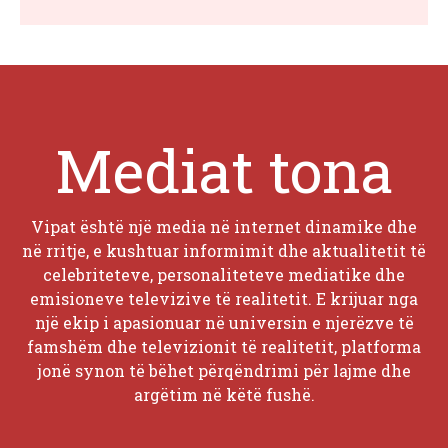
Mediat tona
Vipat është një media në internet dinamike dhe
në rritje, e kushtuar informimit dhe aktualitetit të
celebriteteve, personaliteteve mediatike dhe
emisioneve televizive të realitetit. E krijuar nga
një ekip i apasionuar në universin e njerëzve të
famshëm dhe televizionit të realitetit, platforma
jonë synon të bëhet përqëndrimi për lajme dhe
argëtim në këtë fushë.