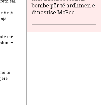
eth saj.
bombë për të ardhmen e
dinastisë McBee
 në një
 një
 atë më
amshmëve
më të
jerë