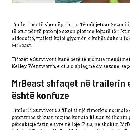
Traileri për të shumëpriturin
Të mbijetuar
Sezoni i
të etur për të parë një sezon plot me lojtarë të rikt
Sidoqoftë, traileri kaloi gjysmën e kohës duke u 
MrBeast.
Tifozët e Survivor i kanë bërë të njohura mendimet 
Kelley Wentworth, e cila u shfaq në dy sezone, sapo
MrBeast shfaqet në trailerin
është konfuze
Traileri i Survivor 50 filloi si një rimorkio normale
papritmas shkuan majtas kur ata filluan të flisnin
përcaktojë fatin e tyre në lojë. Plus, ne shohim Mr