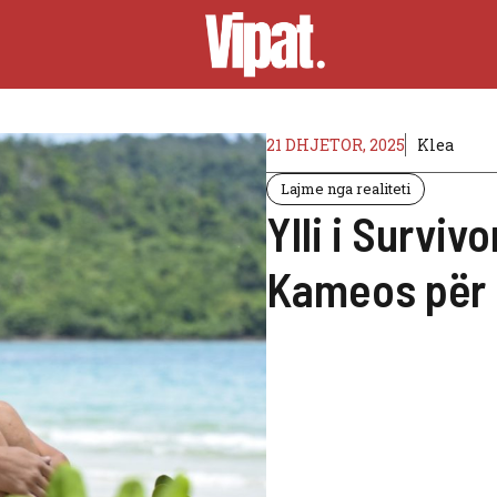
21 DHJETOR, 2025
Klea
Lajme nga realiteti
Ylli i Surviv
Kameos për 