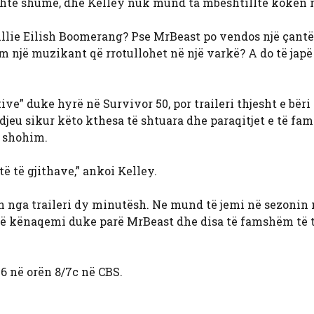
Është shumë, dhe Kelley nuk mund ta mbështillte kokën rr
 Billie Eilish Boomerang? Pse MrBeast po vendos një çantë
m një muzikant që rrotullohet në një varkë? A do të japë
tive” duke hyrë në Survivor 50, por traileri thjesht e bëri
ndjeu sikur këto kthesa të shtuara dhe paraqitjet e të f
ë shohim.
 të gjithave,” ankoi Kelley.
n nga traileri dy minutësh. Ne mund të jemi në sezonin 
 të kënaqemi duke parë MrBeast dhe disa të famshëm të t
6 në orën 8/7c në CBS.