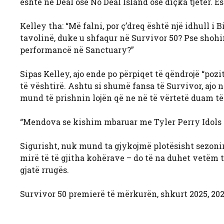
është në Deal ose No Deal Island ose diçka tjetër. 
Kelley tha: “Më falni, por ç’dreq është një idhull i
tavolinë, duke u shfaqur në Survivor 50? Pse shohi
performancë në Sanctuary?”
Sipas Kelley, ajo ende po përpiqet të qëndrojë “pozi
të vështirë. Ashtu si shumë fansa të Survivor, ajo 
mund të prishnin lojën që ne në të vërtetë duam t
“Mendova se kishim mbaruar me Tyler Perry Idols të
Sigurisht, nuk mund ta gjykojmë plotësisht sezoni
mirë të të gjitha kohërave – do të na duhet vetëm
gjatë rrugës.
Survivor 50 premierë të mërkurën, shkurt 2025, 202