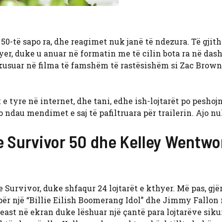
 50-të sapo ra, dhe reagimet nuk janë të ndezura. Të gjit
hyer, duke u anuar në formatin me të cilin bota ra në dash
fokusuar në filma të famshëm të rastësishëm si Zac Brow
e tyre në internet, dhe tani, edhe ish-lojtarët po peshojn
 ndau mendimet e saj të pafiltruara për trailerin. Ajo nu
 e Survivor 50 dhe Kelley Wentwo
 e Survivor, duke shfaqur 24 lojtarët e kthyer. Më pas, gjë
 për një “Billie Eilish Boomerang Idol” dhe Jimmy Fallon
Beast në ekran duke lëshuar një çantë para lojtarëve siku