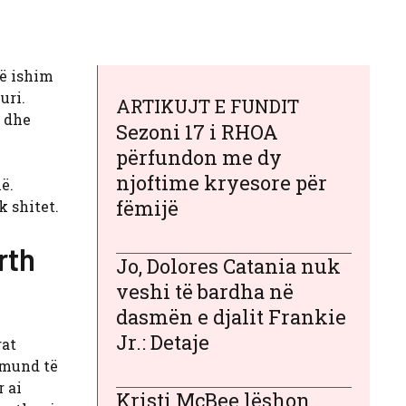
hë ishim
uri.
ARTIKUJT E FUNDIT
n dhe
Sezoni 17 i RHOA
përfundon me dy
njoftime kryesore për
ë.
fëmijë
k shitet.
rth
Jo, Dolores Catania nuk
veshi të bardha në
dasmën e djalit Frankie
Jr.: Detaje
rat
 mund të
r ai
Kristi McBee lëshon