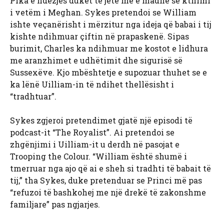
Pika e ndezjes duket të jetë më e madhe se kthimi
i vetëm i Meghan. Sykes pretendoi se William
ishte veçanërisht i mërzitur nga ideja që babai i tij
kishte ndihmuar çiftin në prapaskenë. Sipas
burimit, Charles ka ndihmuar me kostot e lidhura
me aranzhimet e udhëtimit dhe sigurisë së
Sussexëve. Kjo mbështetje e supozuar thuhet se e
ka lënë Uilliam-in të ndihet thellësisht i
“tradhtuar”.
Sykes zgjeroi pretendimet gjatë një episodi të
podcast-it “The Royalist”. Ai pretendoi se
zhgënjimi i Uilliam-it u derdh në pasojat e
Trooping the Colour. “William është shumë i
tmerruar nga ajo që ai e sheh si tradhti të babait të
tij,” tha Sykes, duke pretenduar se Princi më pas
“refuzoi të bashkohej me një drekë të zakonshme
familjare” pas ngjarjes.