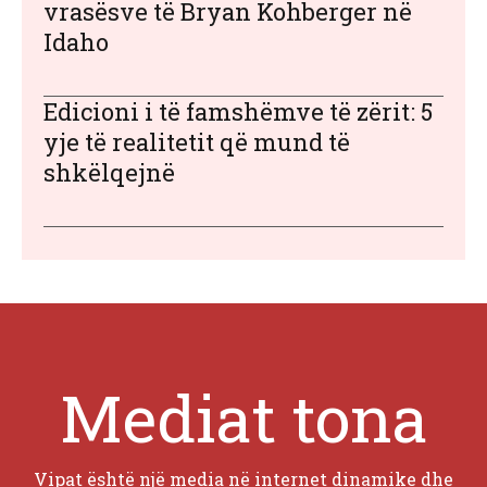
vrasësve të Bryan Kohberger në
Idaho
Edicioni i të famshëmve të zërit: 5
yje të realitetit që mund të
shkëlqejnë
Mediat tona
Vipat është një media në internet dinamike dhe