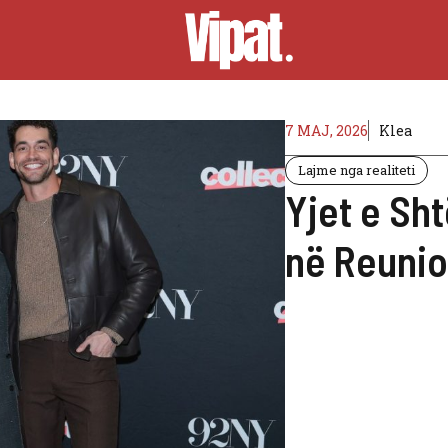
7 MAJ, 2026
Klea
Lajme nga realiteti
Yjet e Sh
në Reunio