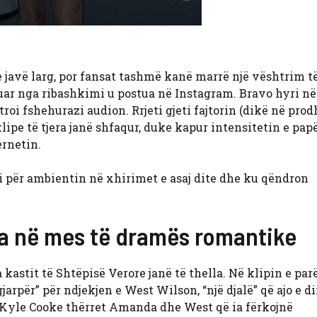
 javë larg, por fansat tashmë kanë marrë një vështrim t
zuar nga ribashkimi u postua në Instagram. Bravo hyri n
roi fshehurazi audion. Rrjeti gjeti fajtorin (dikë në prod
klipe të tjera janë shfaqur, duke kapur intensitetin e pa
ernetin.
 për ambientin në xhirimet e asaj dite dhe ku qëndron
ra në mes të dramës romantike
kastit të Shtëpisë Verore janë të thella. Në klipin e parë
arpër” për ndjekjen e West Wilson, “një djalë” që ajo e di
r, Kyle Cooke thërret Amanda dhe West që ia fërkojnë