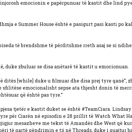
 injorosh emocionin e papërpunuar të kastit dhe lind pye
rdhmja e Summer House është e pasigurt pasi kasti po ka
 biseda të brendshme të përditshme rreth asaj se si ndihe
të, duke zbuluar se disa anëtarë të kastit u emocionuan.
ditës [while] duke u filmuar dhe disa prej tyre qanë”, z
dhe sfilitëse emocionalisht sepse ata thjesht donin të mer
ehtësuar që është pas tyre.”
jesa tjetër e kastit duket se është #TeamCiara. Lindsay
yre për Ciarën në episodin e 28 prillit të Watch What 
rgjigjur mesazheve me tekst të Amandës dhe West që kur
bëri të qartë qëndrimin e tij në Threads, duke i quajtur 