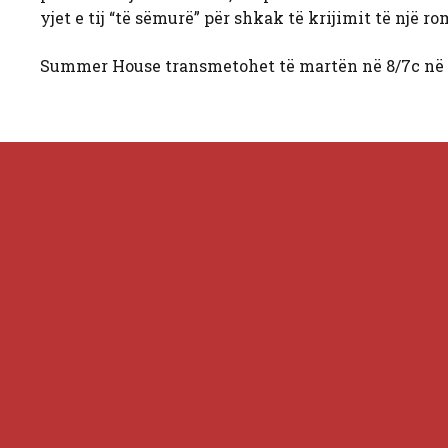
yjet e tij “të sëmurë” për shkak të krijimit të një r
Summer House transmetohet të martën në 8/7c në B