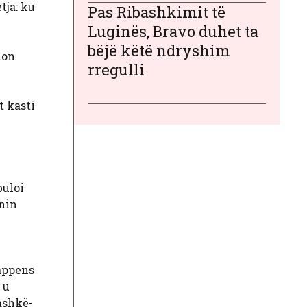
tja: ku
Pas Ribashkimit të
Luginës, Bravo duhet ta
bëjë këtë ndryshim
lon
rregulli
t kasti
buloi
rnin
Happens
 u
bashkë-