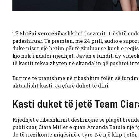
Të
Shtëpi verore
Ribashkimi i sezonit 10 është ende
padëshiruar. Të premten, më 24 prill, audio e supo
duke nisur një hetim për të zbuluar se kush e regjist
kjo nuk i ndaloi rrjedhjet. Javën e fundit, dy video
të kastit teksa zhyten në skandalin që pushtoi int
Burime të pranishme në ribashkim folën së fundmi
aktualisht kasti. Ja çfarë duhet të dini.
Kasti duket të jetë Team Cia
Rrjedhjet e ribashkimit dëshmojnë se plagët brenda 
publikuar, Ciara Miller e quan Amanda Batula një “gj
do të rrezikonte miqësinë e tyre. Në një klip tjetë