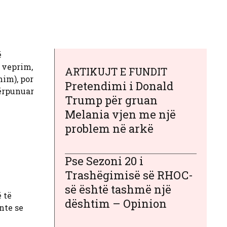
ë
ë veprim,
ARTIKUJT E FUNDIT
him), por
Pretendimi i Donald
përpunuar
Trump për gruan
Melania vjen me një
problem në arkë
Pse Sezoni 20 i
Trashëgimisë së RHOC-
së është tashmë një
 të
dështim – Opinion
nte se