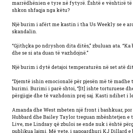
marrëdhënien e tyre në fytyrë. Është e vështirë të
shkon shfaqja nga këtu?
Një burim i afërt me kastin i tha Us Weekly se e a
skandalin.
“Gjithçka po ndryshon dita ditës,” zbuluan ata. “Ka
dhe se si ata duan të vazhdojnë.”
Një burim i dytë detajoi temperaturën në set atë di
“Djemtë ishin emocionalë për pjesën më të madhe të 
burimi. Burimi i parë shtoi, “[It] ishte torturuese 
përgjigje dhe të vazhdonin prej saj. Kasti ndihet i l
Amanda dhe West mbeten një front i bashkuar, por p
Hubbard dhe Bailey Taylor treguan mbështetjen e t
Live, me Lindsay që zbuloi se ende nuk i është pë
publikua lajmi. Më vete, i sapoardhuri KJ Dillard e 