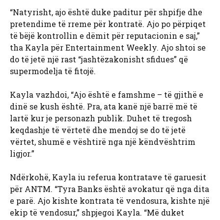
“Natyrisht, ajo është duke paditur për shpifje dhe
pretendime të rreme për kontratë. Ajo po përpiqet
të bëjë kontrollin e dëmit për reputacionin e saj,”
tha Kayla për Entertainment Weekly. Ajo shtoi se
do të jetë një rast “jashtëzakonisht sfidues” që
supermodelja të fitojë.
Kayla vazhdoi, “Ajo është e famshme – të gjithë e
dinë se kush është. Pra, ata kanë një barrë më të
lartë kur je personazh publik. Duhet të tregosh
keqdashje të vërtetë dhe mendoj se do të jetë
vërtet, shumë e vështirë nga një këndvështrim
ligjor.”
Ndërkohë, Kayla iu referua kontratave të garuesit
për ANTM. “Tyra Banks është avokatur që nga dita
e parë. Ajo kishte kontrata të vendosura, kishte një
ekip të vendosur,” shpjegoi Kayla. “Më duket