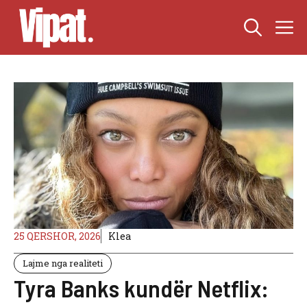
Skip
M
to
content
25 QERSHOR, 2026
Klea
Lajme nga realiteti
Tyra Banks kundër Netflix: