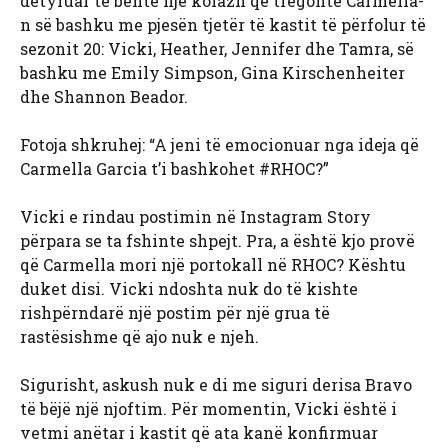
detyruar të bënte një kolazh që tregonte Carmella-
n së bashku me pjesën tjetër të kastit të përfolur të
sezonit 20: Vicki, Heather, Jennifer dhe Tamra, së
bashku me Emily Simpson, Gina Kirschenheiter
dhe Shannon Beador.
Fotoja shkruhej: “A jeni të emocionuar nga ideja që
Carmella Garcia t’i bashkohet #RHOC?”
Vicki e rindau postimin në Instagram Story
përpara se ta fshinte shpejt. Pra, a është kjo provë
që Carmella mori një portokall në RHOC? Kështu
duket disi. Vicki ndoshta nuk do të kishte
rishpërndarë një postim për një grua të
rastësishme që ajo nuk e njeh.
Sigurisht, askush nuk e di me siguri derisa Bravo
të bëjë një njoftim. Për momentin, Vicki është i
vetmi anëtar i kastit që ata kanë konfirmuar