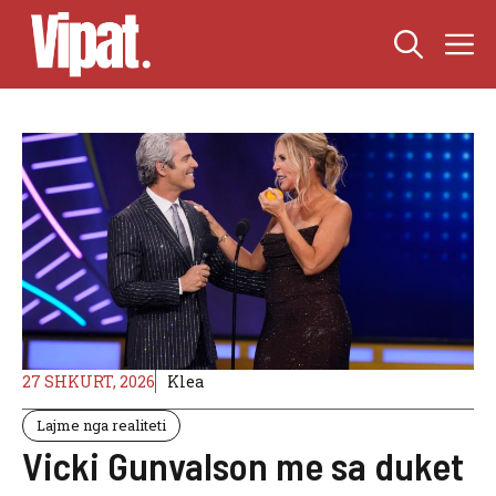
Skip
M
to
content
27 SHKURT, 2026
Klea
Lajme nga realiteti
Vicki Gunvalson me sa duket