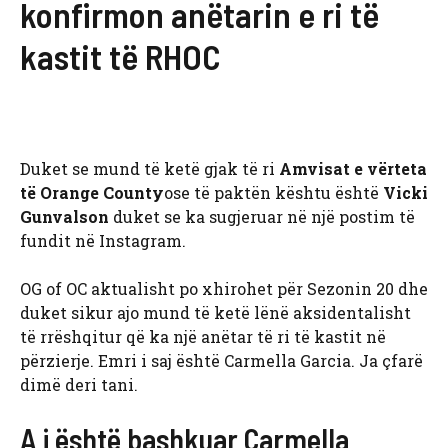
konfirmon anëtarin e ri të
kastit të RHOC
Duket se mund të ketë gjak të ri
Amvisat e vërteta
të Orange County
ose të paktën kështu është
Vicki
Gunvalson
duket se ka sugjeruar në një postim të
fundit në Instagram.
OG of OC aktualisht po xhirohet për Sezonin 20 dhe
duket sikur ajo mund të ketë lënë aksidentalisht
të rrëshqitur që ka një anëtar të ri të kastit në
përzierje. Emri i saj është Carmella Garcia. Ja çfarë
dimë deri tani.
A i është bashkuar Carmella