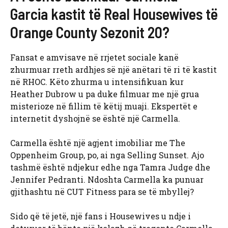
Garcia kastit të Real Housewives të
Orange County Sezonit 20?
Fansat e amvisave në rrjetet sociale kanë
zhurmuar rreth ardhjes së një anëtari të ri të kastit
në RHOC. Këto zhurma u intensifikuan kur
Heather Dubrow u pa duke filmuar me një grua
misterioze në fillim të këtij muaji. Ekspertët e
internetit dyshojnë se është një Carmella.
Carmella është një agjent imobiliar me The
Oppenheim Group, po, ai nga Selling Sunset. Ajo
tashmë është ndjekur edhe nga Tamra Judge dhe
Jennifer Pedranti. Ndoshta Carmella ka punuar
gjithashtu në CUT Fitness para se të mbyllej?
Sido që të jetë, një fans i Housewives u ndje i