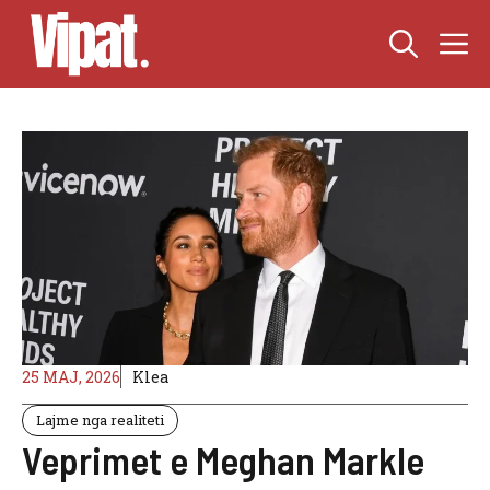
Skip
M
to
content
25 MAJ, 2026
Klea
Lajme nga realiteti
Veprimet e Meghan Markle