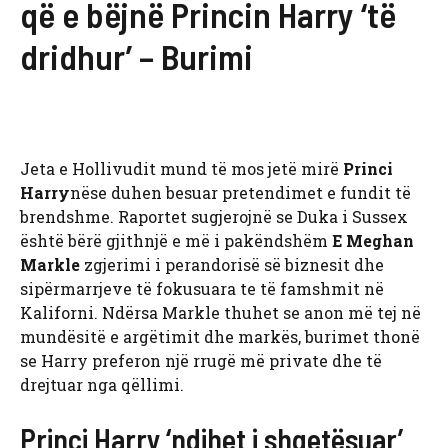
që e bëjnë Princin Harry ‘të
dridhur’ – Burimi
Jeta e Hollivudit mund të mos jetë mirë
Princi
Harry
nëse duhen besuar pretendimet e fundit të
brendshme. Raportet sugjerojnë se Duka i Sussex
është bërë gjithnjë e më i pakëndshëm
E Meghan
Markle
zgjerimi i perandorisë së biznesit dhe
sipërmarrjeve të fokusuara te të famshmit në
Kaliforni. Ndërsa Markle thuhet se anon më tej në
mundësitë e argëtimit dhe markës, burimet thonë
se Harry preferon një rrugë më private dhe të
drejtuar nga qëllimi.
Princi Harry ‘ndihet i shqetësuar’