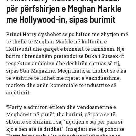
për përfshirjen e Meghan Markle
me Hollywood-in, sipas burimit
Princi Harry dyshohet se po lufton me zhytjen më
të thellë të Meghan Markle në kulturën e
Hollivudit dhe qarqet e biznesit të famshëm. Një
burim i brendshëm pretendoi se Duka i Sussex-it
respekton ambicien dhe dëshirën e gruas së tij,
sipas Star Magazine. Megjithatë, ai thuhet se e ka
të vështirë të lidhet me rrjetet e vazhdueshme,
markën dhe anën komerciale të industrisë së
argëtimit.
“Harry e admiron etikën dhe vendosmërinë e
Meghan-it në punë”, tha burimi, përpara se të
shtonte se shikimi i saj “ngutjen e saj për para si
kjo e bën atë të dridhet”. Insajderi më tej pohoi se