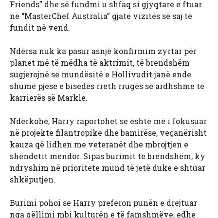
Friends” dhe së fundmi u shfaq si gjyqtare e ftuar
në “MasterChef Australia” gjatë vizitës së saj të
fundit në vend.
Ndërsa nuk ka pasur asnjë konfirmim zyrtar për
planet më të mëdha të aktrimit, të brendshëm
sugjerojnë se mundësitë e Hollivudit janë ende
shumë pjesë e bisedës rreth rrugës së ardhshme të
karrierës së Markle.
Ndërkohë, Harry raportohet se është më i fokusuar
në projekte filantropike dhe bamirëse, veçanërisht
kauza që lidhen me veteranët dhe mbrojtjen e
shëndetit mendor. Sipas burimit të brendshëm, ky
ndryshim në prioritete mund të jetë duke e shtuar
shkëputjen.
Burimi pohoi se Harry preferon punën e drejtuar
nga qëllimi mbi kulturën e të famshmëve, edhe