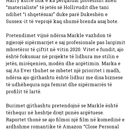
Harry kurrë nuk e ka përqafuar plotësisht anën
“materialiste” të jetës së Hollivudit dhe tani
ndihet “i shqetësuar” duke parë Dukeshën e
Sussex-it të veprojë kaq shumë brenda asaj bote.
Pretendimet vijnë ndërsa Markle vazhdon të
zgjerojë sipërmarrjet e saj profesionale pas largimit
mbretëror të çiftit në vitin 2020. Vitet e fundit, ajo
është fokusuar në projekte të lidhura me stilin e
jetës, mirëqenien, modën dhe argëtimin. Marka e
saj As Ever thuhet se mbetet një prioritet i madh,
ndërsa ajo gjithashtu është lidhur me disa biznese
të udhëhequra nga femrat dhe sipërmarrës të
profilit të lartë.
Burimet gjithashtu pretendojnë se Markle është
tërhequr në heshtje drejt punës argëtuese.
Raportet thonë se ajo filmoi një film në komedinë e
ardhshme romantike të Amazon “Close Personal