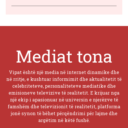
Mediat tona
Vipat është një media në internet dinamike dhe
në rritje, e kushtuar informimit dhe aktualitetit të
celebriteteve, personaliteteve mediatike dhe
emisioneve televizive të realitetit. E krijuar nga
një ekip i apasionuar në universin e njerëzve të
famshëm dhe televizionit të realitetit, platforma
jonë synon të bëhet përqëndrimi për lajme dhe
argëtim në këtë fushë.