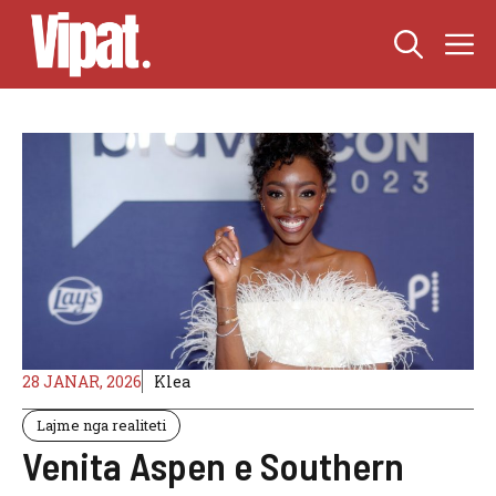
Skip
M
to
content
28 JANAR, 2026
Klea
Lajme nga realiteti
Venita Aspen e Southern