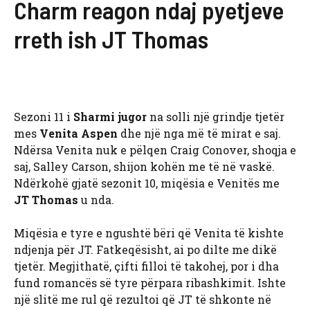
Charm reagon ndaj pyetjeve
rreth ish JT Thomas
Sezoni 11 i
Sharmi jugor
na solli një grindje tjetër
mes
Venita Aspen
dhe një nga më të mirat e saj.
Ndërsa Venita nuk e pëlqen Craig Conover, shoqja e
saj, Salley Carson, shijon kohën me të në vaskë.
Ndërkohë gjatë sezonit 10, miqësia e Venitës me
JT Thomas
u nda.
Miqësia e tyre e ngushtë bëri që Venita të kishte
ndjenja për JT. Fatkeqësisht, ai po dilte me dikë
tjetër. Megjithatë, çifti filloi të takohej, por i dha
fund romancës së tyre përpara ribashkimit. Ishte
një slitë me rul që rezultoi që JT të shkonte në