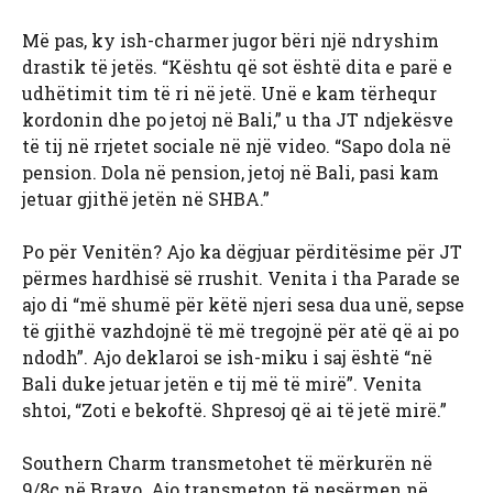
Më pas, ky ish-charmer jugor bëri një ndryshim
drastik të jetës. “Kështu që sot është dita e parë e
udhëtimit tim të ri në jetë. Unë e kam tërhequr
kordonin dhe po jetoj në Bali,” u tha JT ndjekësve
të tij në rrjetet sociale në një video. “Sapo dola në
pension. Dola në pension, jetoj në Bali, pasi kam
jetuar gjithë jetën në SHBA.”
Po për Venitën? Ajo ka dëgjuar përditësime për JT
përmes hardhisë së rrushit. Venita i tha Parade se
ajo di “më shumë për këtë njeri sesa dua unë, sepse
të gjithë vazhdojnë të më tregojnë për atë që ai po
ndodh”. Ajo deklaroi se ish-miku i saj është “në
Bali duke jetuar jetën e tij më të mirë”. Venita
shtoi, “Zoti e bekoftë. Shpresoj që ai të jetë mirë.”
Southern Charm transmetohet të mërkurën në
9/8c në Bravo. Ajo transmeton të nesërmen në