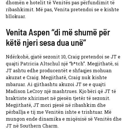
dhomën e hotelit të Venitës pas përfundimit të
ribashkimit. Më pas, Venita pretendoi se e kishte
bllokuar.
Venita Aspen “di më shumë për
këtë njeri sesa dua unë”
Ndërkohë, gjatë sezonit 10, Craig pretendoi se JT e
quajti Patricia Altschul një “b*tch”. Megjithatë, si
JT ashtu edhe producentët e shfaqjes mohuan
akuzat e Craig. Megjithatë, Craig nuk kishte
mbaruar. Ai gjithashtu akuzoi JT se e quajti
Madison LeCroy një mashtrues. Kjo bëri që JT të
braktiste xhirimet në pjesën tjetër të sezonit.
Megjithatë, JT mori pjesë në ribashkim dhe
përballja e tij me Venitën ishte e trishtuar. Më
mungon ende dinamika e miqësisë së Venitës dhe
JT në Southern Charm.