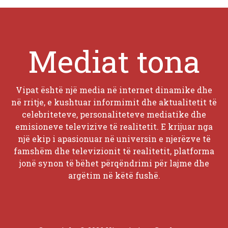
Mediat tona
Vipat është një media në internet dinamike dhe
në rritje, e kushtuar informimit dhe aktualitetit të
celebriteteve, personaliteteve mediatike dhe
emisioneve televizive të realitetit. E krijuar nga
një ekip i apasionuar në universin e njerëzve të
famshëm dhe televizionit të realitetit, platforma
jonë synon të bëhet përqëndrimi për lajme dhe
argëtim në këtë fushë.