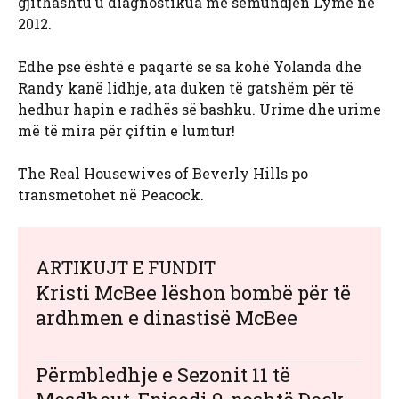
gjithashtu u diagnostikua me sëmundjen Lyme në
2012.
Edhe pse është e paqartë se sa kohë Yolanda dhe
Randy kanë lidhje, ata duken të gatshëm për të
hedhur hapin e radhës së bashku. Urime dhe urime
më të mira për çiftin e lumtur!
The Real Housewives of Beverly Hills po
transmetohet në Peacock.
ARTIKUJT E FUNDIT
Kristi McBee lëshon bombë për të
ardhmen e dinastisë McBee
Përmbledhje e Sezonit 11 të