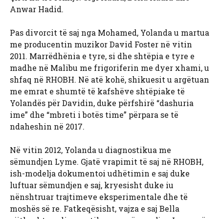
Anwar Hadid.
Pas divorcit të saj nga Mohamed, Yolanda u martua
me producentin muzikor David Foster në vitin
2011. Marrëdhënia e tyre, si dhe shtëpia e tyre e
madhe në Malibu me frigoriferin me dyer xhami, u
shfaq në RHOBH. Në atë kohë, shikuesit u argëtuan
me emrat e shumtë të kafshëve shtëpiake të
Yolandës për Davidin, duke përfshirë “dashuria
ime” dhe “mbreti i botës time” përpara se të
ndaheshin në 2017.
Në vitin 2012, Yolanda u diagnostikua me
sëmundjen Lyme. Gjatë vrapimit të saj në RHOBH,
ish-modelja dokumentoi udhëtimin e saj duke
luftuar sëmundjen e saj, kryesisht duke iu
nënshtruar trajtimeve eksperimentale dhe të
moshës së re. Fatkeqësisht, vajza e saj Bella