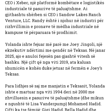
CEO i Xebec, një platformë kombëtare e logjistikës
industriale të pasurive të paluajtshme. Ai
gjithashtu shërben si CEO i Sandow Lakes Ranch
Venture, LLC. Randy është i njohur në industri për
rizhvillimin e pronave të mëdha industriale në
kampuse të përparuara të prodhimit.
Yolanda ishte fejuar më parë me Joey Jingoli, një
ekzekutiv ndërtimi me qendër në Teksas. Në janar
2025, ajo e anuloi fejesën pas gjashtë vitesh së
bashku. Një çift që nga viti 2019, ata kaluan
shumicën e kohës duke jetuar në fermën e Joey’s
Teksas.
Para lidhjes së saj me manjatin e Teksasit, Yolanda
ishte e martuar nga viti 1994 deri në 2000 me
zhvilluesin e pasurive të paluajtshme (dhe mikun
e ngushtë të Lisa Vanderpump) Mohamed Hadid.
Çifti ka tre fëmijë: Gigi Hadid, Bella Hadid dhe