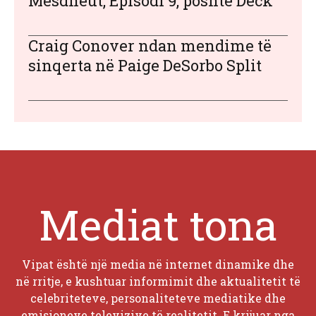
Mesdheut, Episodi 9, poshtë Deck
Craig Conover ndan mendime të
sinqerta në Paige DeSorbo Split
Mediat tona
Vipat është një media në internet dinamike dhe
në rritje, e kushtuar informimit dhe aktualitetit të
celebriteteve, personaliteteve mediatike dhe
emisioneve televizive të realitetit. E krijuar nga