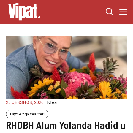
Skip
M
to
content
25 QERSHOR, 2026
Klea
Lajme nga realiteti
RHOBH Alum Yolanda Hadid u