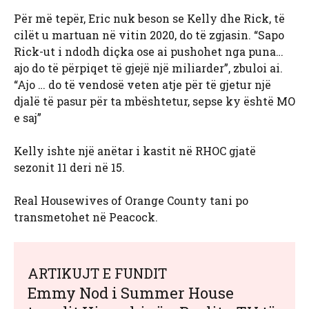
Për më tepër, Eric nuk beson se Kelly dhe Rick, të
cilët u martuan në vitin 2020, do të zgjasin. “Sapo
Rick-ut i ndodh diçka ose ai pushohet nga puna…
ajo do të përpiqet të gjejë një miliarder”, zbuloi ai.
“Ajo … do të vendosë veten atje për të gjetur një
djalë të pasur për ta mbështetur, sepse ky është MO
e saj”
Kelly ishte një anëtar i kastit në RHOC gjatë
sezonit 11 deri në 15.
Real Housewives of Orange County tani po
transmetohet në Peacock.
ARTIKUJT E FUNDIT
Emmy Nod i Summer House