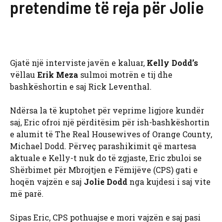
pretendime të reja për Jolie
Gjatë një interviste javën e kaluar,
Kelly Dodd’s
vëllau
Erik Meza
sulmoi motrën e tij dhe
bashkëshortin e saj Rick Leventhal.
Ndërsa la të kuptohet për veprime ligjore kundër
saj, Eric ofroi një përditësim për ish-bashkëshortin
e alumit të The Real Housewives of Orange County,
Michael Dodd. Përveç parashikimit që martesa
aktuale e Kelly-t nuk do të zgjaste, Eric zbuloi se
Shërbimet për Mbrojtjen e Fëmijëve (CPS) gati e
hoqën vajzën e saj
Jolie Dodd
nga kujdesi i saj vite
më parë.
Sipas Eric, CPS pothuajse e mori vajzën e saj pasi