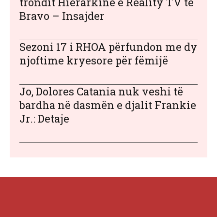
trondit Hierarkinë e Reality TV të
Bravo – Insajder
Sezoni 17 i RHOA përfundon me dy
njoftime kryesore për fëmijë
Jo, Dolores Catania nuk veshi të
bardha në dasmën e djalit Frankie
Jr.: Detaje