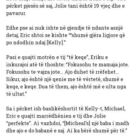
përket pjesës së saj, Jolie tani është 19 vjeç dhe e
pavarur.
Edhe pse ai nuk ishte në gjendje të ndante asnjë
detaj, Eric shtoi se kishte ““shumë gjëra ligjore që
po ndodhin ndaj [Kelly].”
Pasi e quajti motrën e tij “të keqe”, Eriku e
inkurajoi atë të thoshte: “Fokusohu te mamaja jote.
Fokusohu te vajza jote… Ajo duhet të rrëfehet…
Sikur, ajo është një qenie me të vërtetë, shumë e
keqe, e keqe. Dua të them, ajo është më e ulta nga
të ultat.”
Sa i përket ish-bashkëshortit të Kelly-t, Michael,
Eric e quajti marrëdhënien e tij dhe Jolie
“perfekte”. Ai vazhdoi, “[Micheal’s] një baba i madh
dhe ajo e do babanë e saj. Ai ka bërë shumë për të.”