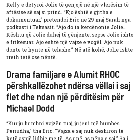
Kelly e detyroi Jolie të gënjejë në një vlerësim të
aftësisë së saj si prind. “Kjo është e gjitha e
dokumentuar,” pretendoi Eric në 29 maj Sarah nga
podkasti i Teksasit. “Ajo do ta kërcënonte Jolie…
Kështu që Jolie duhej të gënjente, sepse Jolie ishte
e frikësuar. Ajo është një vajzë e vogël. Ajo nuk
donte të hynte në telashe.” Në atë kohë, Jolie ishte
rreth tetë ose nëntë.
Drama familjare e Alumit RHOC
përshkallëzohet ndërsa vëllai i saj
flet dhe ndan një përditësim për
Michael Dodd
“Kur ju humbni vajzën tuaj, ju jeni një humbës.
Periudha,” tha Eric. “Vajza e saj nuk dëshiron të
ketë asnjë lidhje me të. As unë, as nëna e saj.” Sa i