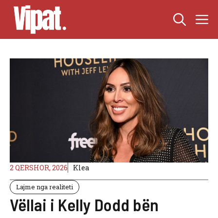
Skip
M
to
content
2 QERSHOR, 2026
Klea
Lajme nga realiteti
Vëllai i Kelly Dodd bën