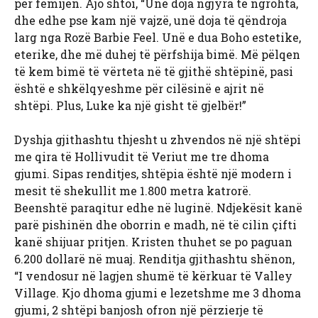
për fëmijën. Ajo shtoi, “Unë doja ngjyra të ngrohta,
dhe edhe pse kam një vajzë, unë doja të qëndroja
larg nga Rozë Barbie Feel. Unë e dua Boho estetike,
eterike, dhe më duhej të përfshija bimë. Më pëlqen
të kem bimë të vërteta në të gjithë shtëpinë, pasi
është e shkëlqyeshme për cilësinë e ajrit në
shtëpi. Plus, Luke ka një gisht të gjelbër!”
Dyshja gjithashtu thjesht u zhvendos në një shtëpi
me qira të Hollivudit të Veriut me tre dhoma
gjumi.
Sipas renditjes, shtëpia është një modern i
mesit të shekullit me 1.800 metra katrorë.
Beenshtë paraqitur edhe në luginë. Ndjekësit kanë
parë pishinën dhe oborrin e madh, në të cilin çifti
kanë shijuar pritjen. Kristen thuhet se po paguan
6.200 dollarë në muaj. Renditja gjithashtu shënon,
“I vendosur në lagjen shumë të kërkuar të Valley
Village. Kjo dhoma gjumi e lezetshme me 3 dhoma
gjumi, 2 shtëpi banjosh ofron një përzierje të