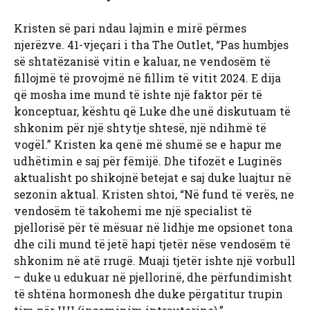
Kristen së pari ndau lajmin e mirë përmes
njerëzve. 41-vjeçari i tha The Outlet, “Pas humbjes
së shtatëzanisë vitin e kaluar, ne vendosëm të
fillojmë të provojmë në fillim të vitit 2024. E dija
që mosha ime mund të ishte një faktor për të
konceptuar, kështu që Luke dhe unë diskutuam të
shkonim për një shtytje shtesë, një ndihmë të
vogël.” Kristen ka qenë më shumë se e hapur me
udhëtimin e saj për fëmijë. Dhe tifozët e Luginës
aktualisht po shikojnë betejat e saj duke luajtur në
sezonin aktual. Kristen shtoi, “Në fund të verës, ne
vendosëm të takohemi me një specialist të
pjellorisë për të mësuar në lidhje me opsionet tona
dhe cili mund të jetë hapi tjetër nëse vendosëm të
shkonim në atë rrugë. Muaji tjetër ishte një vorbull
– duke u edukuar në pjellorinë, dhe përfundimisht
të shtëna hormonesh dhe duke përgatitur trupin