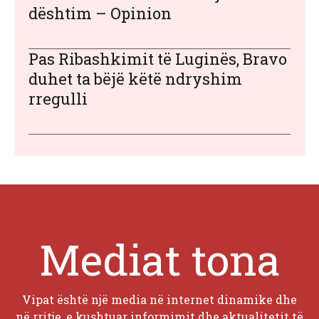
dështim – Opinion
Pas Ribashkimit të Luginës, Bravo
duhet ta bëjë këtë ndryshim
rregulli
Mediat tona
Vipat është një media në internet dinamike dhe
në rritje, e kushtuar informimit dhe aktualitetit të