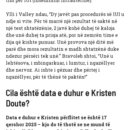
tim për IUI (inseminim intrauterine).”
Ylli i Valley ndau, “Dy javët pas procedurës së IUI u
ndje si vite. Për të marrë një rezultat të saktë në
një test shtatëzënie, 2 javë kohë duhej të kaloja
dhe unë duhej ta prisja atë, por në zemrën time e
dija që kishte punuar. Unë provova një ditë më
parë dhe mora rezultatin e madh shtatzënë duke
ndezur përsëri tek unë.” Bravoleb shtoi, “Unë u
lehtësova, i mbingarkuar, i lumtur, i ngazëllyer
dhe nervoz. Ai ishte i gëzuar dhe përtej i
ngazëllyer, për të thënë të paktën!”
Cila është data e duhur e Kristen
Doute?
Data e duhur e Kristen përflitet se është 17
qershor 2025 – kjo do të thotë se ne mund të