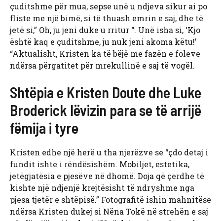
çuditshme për mua, sepse unë u ndjeva sikur ai po
fliste me një bimë, si të thuash emrin e saj, dhe të
jetë si,” Oh, ju jeni duke u rritur “. Unë isha si, ‘Kjo
është kaq e çuditshme, ju nuk jeni akoma këtu!’
“Aktualisht, Kristen ka të bëjë me fazën e foleve
ndërsa përgatitet për mrekullinë e saj të vogël.
Shtëpia e Kristen Doute dhe Luke
Broderick lëvizin para se të arrijë
fëmija i tyre
Kristen edhe një herë u tha njerëzve se “çdo detaj i
fundit ishte i rëndësishëm. Mobiljet, estetika,
jetëgjatësia e pjesëve në dhomë. Doja që çerdhe të
kishte një ndjenjë krejtësisht të ndryshme nga
pjesa tjetër e shtëpisë.” Fotografitë ishin mahnitëse
ndërsa Kristen dukej si Nëna Tokë në strehën e saj