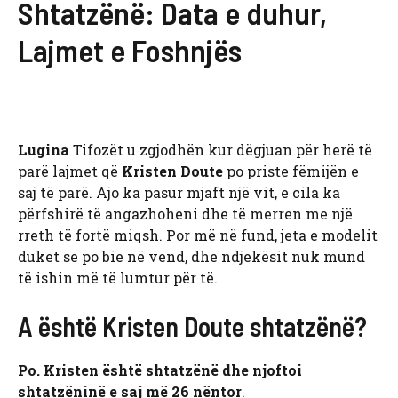
Shtatzënë: Data e duhur,
Lajmet e Foshnjës
Lugina
Tifozët u zgjodhën kur dëgjuan për herë të
parë lajmet që
Kristen Doute
po priste fëmijën e
saj të parë. Ajo ka pasur mjaft një vit, e cila ka
përfshirë të angazhoheni dhe të merren me një
rreth të fortë miqsh. Por më në fund, jeta e modelit
duket se po bie në vend, dhe ndjekësit nuk mund
të ishin më të lumtur për të.
A është Kristen Doute shtatzënë?
Po. Kristen është shtatzënë dhe njoftoi
shtatzëninë e saj më 26 nëntor
.