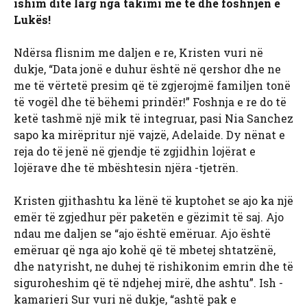
ishim ditë larg nga takimi me të dhe foshnjën e
Lukës!
Ndërsa flisnim me daljen e re, Kristen vuri në
dukje, “Data jonë e duhur është në qershor dhe ne
me të vërtetë presim që të zgjerojmë familjen tonë
të vogël dhe të bëhemi prindër!” Foshnja e re do të
ketë tashmë një mik të integruar, pasi Nia Sanchez
sapo ka mirëpritur një vajzë, Adelaide. Dy nënat e
reja do të jenë në gjendje të zgjidhin lojërat e
lojërave dhe të mbështesin njëra -tjetrën.
Kristen gjithashtu ka lënë të kuptohet se ajo ka një
emër të zgjedhur për paketën e gëzimit të saj. Ajo
ndau me daljen se “ajo është emëruar. Ajo është
emëruar që nga ajo kohë që të mbetej shtatzënë,
dhe natyrisht, ne duhej të rishikonim emrin dhe të
siguroheshim që të ndjehej mirë, dhe ashtu”. Ish -
kamarieri Sur vuri në dukje, “ashtë pak e