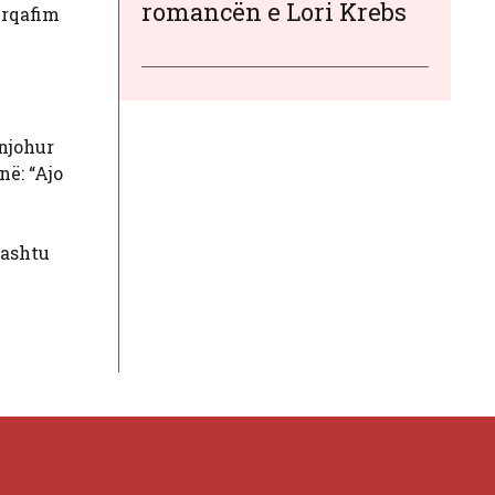
romancën e Lori Krebs
ërqafim
 njohur
në: “Ajo
hashtu