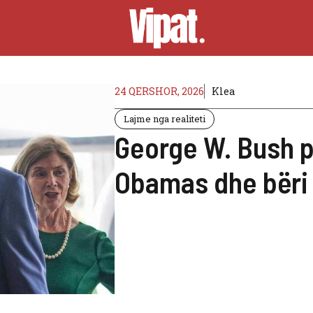
24 QERSHOR, 2026
Klea
Lajme nga realiteti
George W. Bush pa
Obamas dhe bëri n