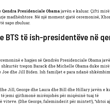
e
Qendra Presidenciale Obama
javën e kaluar. Çifti mirë
gjarje madhështore. Në një moment gjatë ceremonisë, Xho
të sapo zbuluar.
e BTS të ish-presidentëve në q
remoninë e hapjes së Qendrës Presidenciale Obama javë
i i shkurtër tregon Barack dhe Michelle Obama duke mirë
e Joe dhe Jill Biden. Ish familjet e para ndanë shkëmbim
he Jill, George dhe Laura dhe Bill dhe Hillary javën e ka
të jemi gjithmonë mirënjohës për miqësinë tuaj të
iteve. (Dhe George, faleminderit për mintet!), “shtoi aj