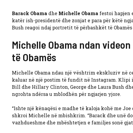
Barack Obama
dhe
Michelle Obama
festoi hapjen 
katër ish-presidentë dhe zonjat e para për këtë n
Bush reagoi ndaj portretit të përbashkët të Obamës 
Michelle Obama ndan videon 
të Obamës
Michelle Obama ndau një vështrim ekskluziv në ce
kaluar në një postim të fundit në Instagram. Klip
Bill dhe Hillary Clinton, George dhe Laura Bush dh
ngrohta ndërsa u mblodhën për ngjarjen yjore.
“Ishte një kënaqësi e madhe të kaloja kohë me Joe d
shkroi Michelle në mbishkrim. “Barack dhe unë do 
vazhdueshme dhe mbështetjen e familjes sonë gjatë v