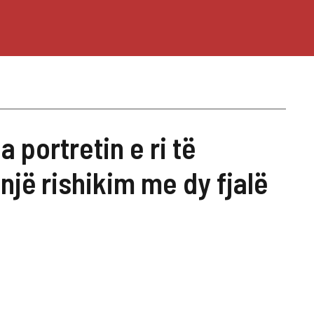
 portretin e ri të
jë rishikim me dy fjalë