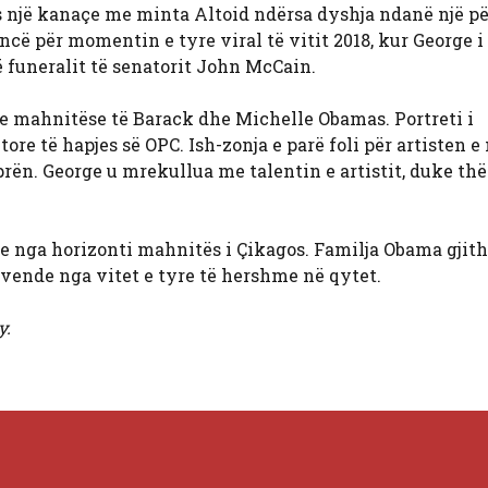
s një kanaçe me minta Altoid ndërsa dyshja ndanë një p
ncë për momentin e tyre viral të vitit 2018, kur George i
ë funeralit të senatorit John McCain.
re mahnitëse të Barack dhe Michelle Obamas. Portreti i
e të hapjes së OPC. Ish-zonja e parë foli për artisten e
prën. George u mrekullua me talentin e artistit, duke thë
e nga horizonti mahnitës i Çikagos. Familja Obama gjit
vende nga vitet e tyre të hershme në qytet.
y.