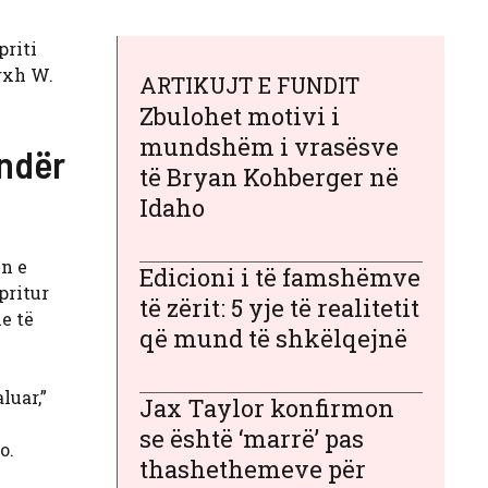
priti
rxh W.
ARTIKUJT E FUNDIT
Zbulohet motivi i
mundshëm i vrasësve
endër
të Bryan Kohberger në
Idaho
n e
Edicioni i të famshëmve
pritur
të zërit: 5 yje të realitetit
e të
që mund të shkëlqejnë
luar,”
Jax Taylor konfirmon
se është ‘marrë’ pas
o.
thashethemeve për