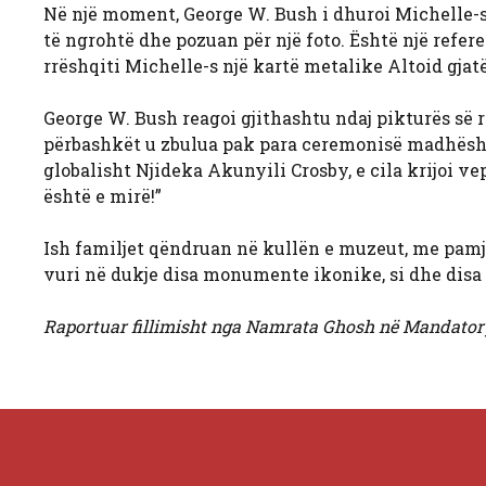
Në një moment, George W. Bush i dhuroi Michelle-
të ngrohtë dhe pozuan për një foto. Është një refere
rrëshqiti Michelle-s një kartë metalike Altoid gjat
George W. Bush reagoi gjithashtu ndaj pikturës së 
përbashkët u zbulua pak para ceremonisë madhështor
globalisht Njideka Akunyili Crosby, e cila krijoi ve
është e mirë!”
Ish familjet qëndruan në kullën e muzeut, me pamj
vuri në dukje disa monumente ikonike, si dhe disa 
Raportuar fillimisht nga Namrata Ghosh në Mandator