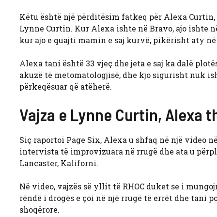
Këtu është një përditësim fatkeq për Alexa Curtin,
Lynne Curtin. Kur Alexa ishte në Bravo, ajo ishte n
kur ajo e quajti mamin e saj kurvë, pikërisht aty n
Alexa tani është 33 vjeç dhe jeta e saj ka dalë plotës
akuzë të metomatologjisë, dhe kjo sigurisht nuk ishte
përkeqësuar që atëherë.
Vajza e Lynne Curtin, Alexa t
Siç raportoi Page Six, Alexa u shfaq në një video n
intervista të improvizuara në rrugë dhe ata u përp
Lancaster, Kaliforni.
Në video, vajzës së yllit të RHOC duket se i mungo
rëndë i drogës e çoi në një rrugë të errët dhe tani 
shoqërore.