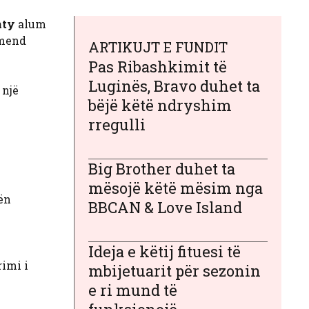
nty
alum
 mend
ARTIKUJT E FUNDIT
Pas Ribashkimit të
Luginës, Bravo duhet ta
 një
bëjë këtë ndryshim
rregulli
Big Brother duhet ta
mësojë këtë mësim nga
bën
BBCAN & Love Island
Ideja e këtij fituesi të
rimi i
mbijetuarit për sezonin
e ri mund të