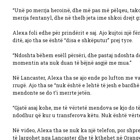
“Unë po merrja heroinë, dhe më pas më pëlqeu, tako
merrja fentanyl, dhe në thelb jeta ime shkoi drejt g
Alexa foli edhe për prindërit e saj. Ajo kujtoi një
ditë, ajo tha se është “disa e shkëputur” prej tyre.
“Ndoshta bëhem esëll përsëri, dhe pastaj ndoshta do 
momentin ata nuk duan të bëjnë asgjë me mua.”
Në Lancaster, Alexa tha se ajo ende po lufton me 
rrugë. Ajo tha se “nuk është e lehtë të jesh e bardh
mendonte se do t’i merrte jetën.
“Gjatë asaj kohe, me të vërtetë mendova se kjo do t
ndodhur që kur u transferova këtu. Nuk është vërtet
Në video, Alexa tha se nuk ka një telefon, por shpres
të largohet nga Lancaster dhe të kthehet në Orange