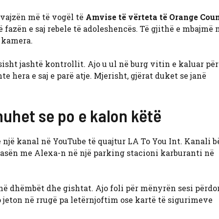
 vajzën më të vogël të
Amvise të vërteta të Orange Cou
ë fazën e saj rebele të adoleshencës. Të gjithë e mbajmë
ë kamera.
isht jashtë kontrollit. Ajo u ul në burg vitin e kaluar për
 hera e saj e parë atje. Mjerisht, gjërat duket se janë
huhet se po e kalon këtë
ë një kanal në YouTube të quajtur LA To You Int. Kanali 
lasën me Alexa-n në një parking stacioni karburanti në
jnë dhëmbët dhe gishtat. Ajo foli për mënyrën sesi përdo
po jeton në rrugë pa letërnjoftim ose kartë të sigurimeve