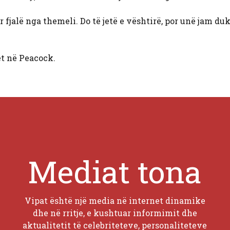
ër fjalë nga themeli. Do të jetë e vështirë, por unë jam du
t në Peacock.
Mediat tona
Vipat është një media në internet dinamike
dhe në rritje, e kushtuar informimit dhe
aktualitetit të celebriteteve, personaliteteve