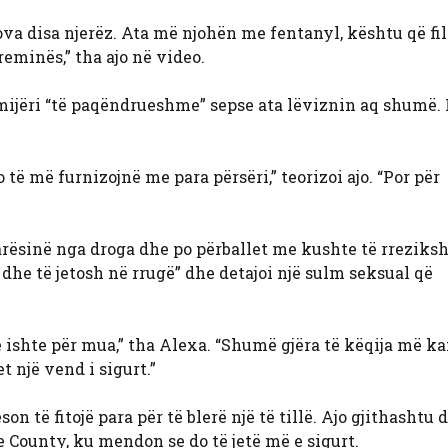
va disa njerëz. Ata më njohën me fentanyl, kështu që fil
reminës,” tha ajo në video.
 fëmijëri “të paqëndrueshme” sepse ata lëviznin aq shumë.
të më furnizojnë me para përsëri,” teorizoi ajo. “Por për
varësinë nga droga dhe po përballet me kushte të rrezik
ë dhe të jetosh në rrugë” dhe detajoi një sulm seksual që
ë ishte për mua,” tha Alexa. “Shumë gjëra të këqija më k
 një vend i sigurt.”
on të fitojë para për të blerë një të tillë. Ajo gjithashtu
 County, ku mendon se do të jetë më e sigurt.