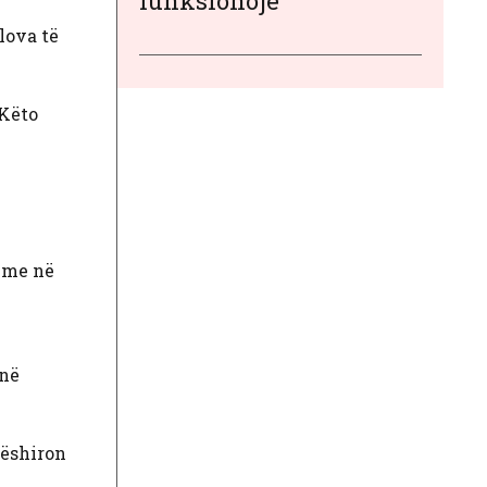
funksionojë
lova të
 Këto
shme në
anë
 dëshiron