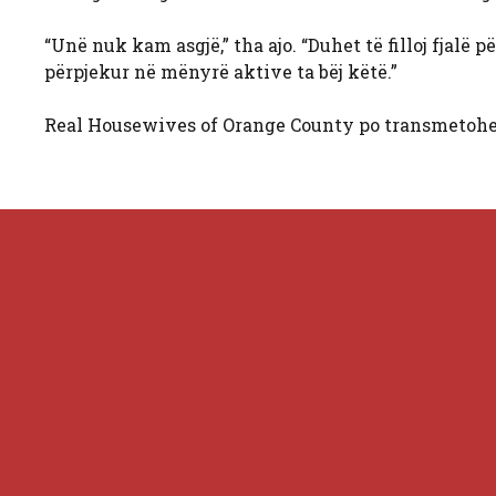
“Unë nuk kam asgjë,” tha ajo. “Duhet të filloj fjalë p
përpjekur në mënyrë aktive ta bëj këtë.”
Real Housewives of Orange County po transmetohe