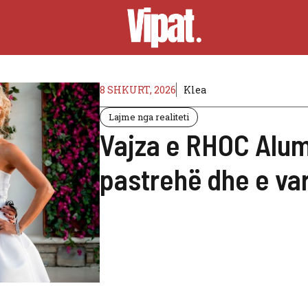
8 SHKURT, 2026
Klea
Lajme nga realiteti
Vajza e RHOC Alum
pastrehë dhe e va