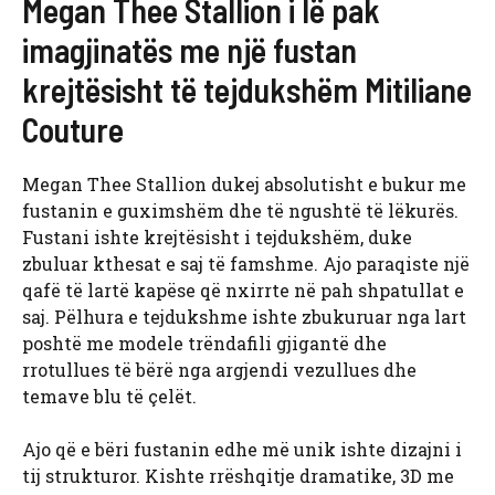
Megan Thee Stallion i lë pak
imagjinatës me një fustan
krejtësisht të tejdukshëm Mitiliane
Couture
Megan Thee Stallion dukej absolutisht e bukur me
fustanin e guximshëm dhe të ngushtë të lëkurës.
Fustani ishte krejtësisht i tejdukshëm, duke
zbuluar kthesat e saj të famshme. Ajo paraqiste një
qafë të lartë kapëse që nxirrte në pah shpatullat e
saj. Pëlhura e tejdukshme ishte zbukuruar nga lart
poshtë me modele trëndafili gjigantë dhe
rrotullues të bërë nga argjendi vezullues dhe
temave blu të çelët.
Ajo që e bëri fustanin edhe më unik ishte dizajni i
tij strukturor. Kishte rrëshqitje dramatike, 3D me