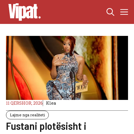
Skip
M
to
content
11 QERSHOR, 2026
Klea
Lajme nga realiteti
Fustani plotësisht i