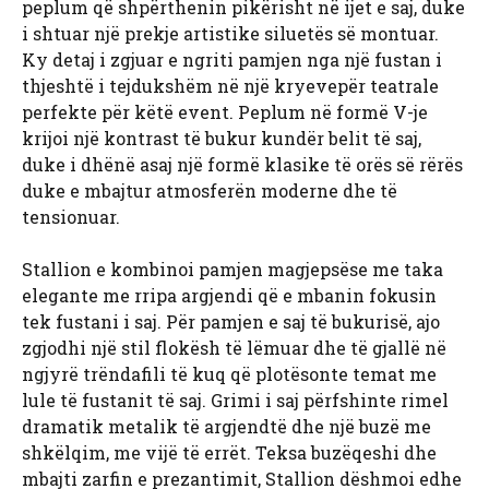
peplum që shpërthenin pikërisht në ijet e saj, duke
i shtuar një prekje artistike siluetës së montuar.
Ky detaj i zgjuar e ngriti pamjen nga një fustan i
thjeshtë i tejdukshëm në një kryevepër teatrale
perfekte për këtë event. Peplum në formë V-je
krijoi një kontrast të bukur kundër belit të saj,
duke i dhënë asaj një formë klasike të orës së rërës
duke e mbajtur atmosferën moderne dhe të
tensionuar.
Stallion e kombinoi pamjen magjepsëse me taka
elegante me rripa argjendi që e mbanin fokusin
tek fustani i saj. Për pamjen e saj të bukurisë, ajo
zgjodhi një stil flokësh të lëmuar dhe të gjallë në
ngjyrë trëndafili të kuq që plotësonte temat me
lule të fustanit të saj. Grimi i saj përfshinte rimel
dramatik metalik të argjendtë dhe një buzë me
shkëlqim, me vijë të errët. Teksa buzëqeshi dhe
mbajti zarfin e prezantimit, Stallion dëshmoi edhe