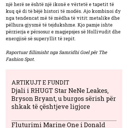
një herë se është një ikonë e vërtetë e tapetit të
kuq që di të bëjë histori të modës. Ajo kombinoi dy
nga tendencat më të mëdha të vitit: metalike dhe
pëlhura gjysmë të tejdukshme. Kjo pamje ishte
përzierja e përsosur e magjepsjes së Hollivudit dhe
energjisë së superyllit të repit.
Raportuar fillimisht nga Samridhi Goel për The
Fashion Spot.
ARTIKUJT E FUNDIT
Djali i RHUGT Star NeNe Leakes,
Bryson Bryant, u burgos sërish për
shkak të çështjeve ligjore
Fluturimi Marine One i Donald