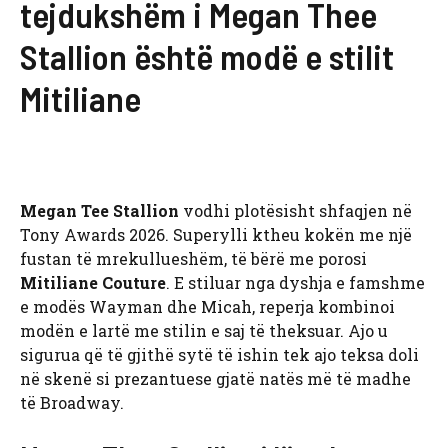
tejdukshëm i Megan Thee
Stallion është modë e stilit
Mitiliane
Megan Tee Stallion
vodhi plotësisht shfaqjen në
Tony Awards 2026. Superylli ktheu kokën me një
fustan të mrekullueshëm, të bërë me porosi
Mitiliane Couture
. E stiluar nga dyshja e famshme
e modës Wayman dhe Micah, reperja kombinoi
modën e lartë me stilin e saj të theksuar. Ajo u
sigurua që të gjithë sytë të ishin tek ajo teksa doli
në skenë si prezantuese gjatë natës më të madhe
të Broadway.