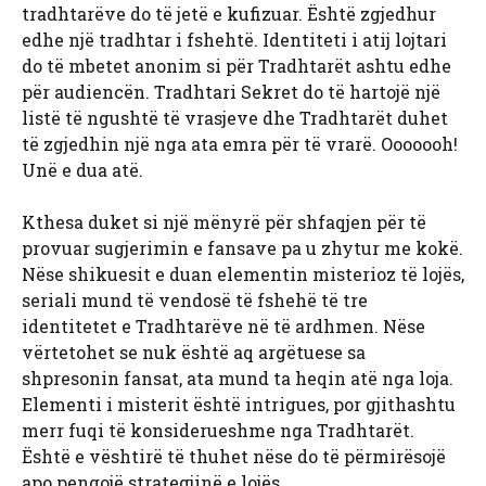
tradhtarëve do të jetë e kufizuar. Është zgjedhur
edhe një tradhtar i fshehtë. Identiteti i atij lojtari
do të mbetet anonim si për Tradhtarët ashtu edhe
për audiencën. Tradhtari Sekret do të hartojë një
listë të ngushtë të vrasjeve dhe Tradhtarët duhet
të zgjedhin një nga ata emra për të vrarë. Ooooooh!
Unë e dua atë.
Kthesa duket si një mënyrë për shfaqjen për të
provuar sugjerimin e fansave pa u zhytur me kokë.
Nëse shikuesit e duan elementin misterioz të lojës,
seriali mund të vendosë të fshehë të tre
identitetet e Tradhtarëve në të ardhmen. Nëse
vërtetohet se nuk është aq argëtuese sa
shpresonin fansat, ata mund ta heqin atë nga loja.
Elementi i misterit është intrigues, por gjithashtu
merr fuqi të konsiderueshme nga Tradhtarët.
Është e vështirë të thuhet nëse do të përmirësojë
apo pengojë strategjinë e lojës.