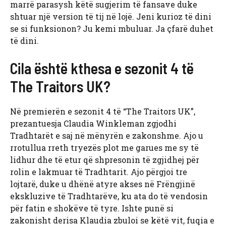
marrë parasysh këtë sugjerim të fansave duke
shtuar një version të tij në lojë. Jeni kurioz të dini
se si funksionon? Ju kemi mbuluar. Ja çfarë duhet
të dini.
Cila është kthesa e sezonit 4 të
The Traitors UK?
Në premierën e sezonit 4 të “The Traitors UK”,
prezantuesja Claudia Winkleman zgjodhi
Tradhtarët e saj në mënyrën e zakonshme. Ajo u
rrotullua rreth tryezës plot me garues me sy të
lidhur dhe të etur që shpresonin të zgjidhej për
rolin e lakmuar të Tradhtarit. Ajo përgjoi tre
lojtarë, duke u dhënë atyre akses në Frëngjinë
ekskluzive të Tradhtarëve, ku ata do të vendosin
për fatin e shokëve të tyre. Ishte punë si
zakonisht derisa Klaudia zbuloi se këtë vit, fuqia e