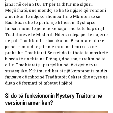
janar në orën 21:00 ET për ta ditur me siguri.
Megjithatë, unë mendoj se ka të ngjarë që versioni
amerikan të ndjekë shembullin e Mbretërisë së
Bashkuar dhe të përfshijë kthesën. Dyshoj se
fansat mund të jenë të kënaqur me këtë hap drejt
Tradhtarëve të Misterit. Ndërsa ideja për të nxjerrë
në pah Tradhtarët së bashku me Besimtarët duket
joshëse, mund të jetë më mirë në teori sesa në
praktikë. Tradhtarët Sekret do të thotë të mos ketë
biseda të nxehta në Frëngji, dhe asnjë rrëfim në të
cilin Tradhtarët ju përcjellin në lëvizjet e tyre
strategjike. Kthimi ndihet si një kompromis midis
fansave që mbrojnë Tradhtarët Sekret dhe atyre që
duan që formati të mbetet i njëjtë.
Si do të funksiononin Mystery Traitors në
versionin amerikan?