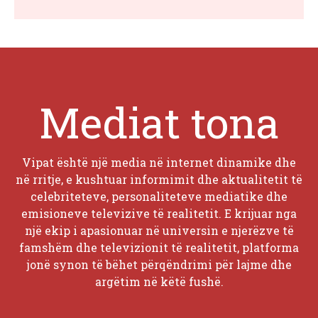
Mediat tona
Vipat është një media në internet dinamike dhe
në rritje, e kushtuar informimit dhe aktualitetit të
celebriteteve, personaliteteve mediatike dhe
emisioneve televizive të realitetit. E krijuar nga
një ekip i apasionuar në universin e njerëzve të
famshëm dhe televizionit të realitetit, platforma
jonë synon të bëhet përqëndrimi për lajme dhe
argëtim në këtë fushë.