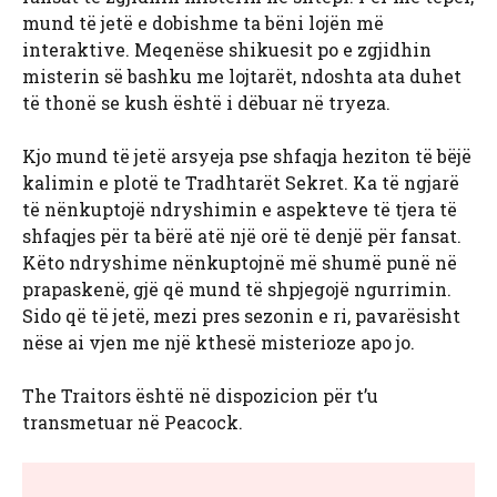
mund të jetë e dobishme ta bëni lojën më
interaktive. Meqenëse shikuesit po e zgjidhin
misterin së bashku me lojtarët, ndoshta ata duhet
të thonë se kush është i dëbuar në tryeza.
Kjo mund të jetë arsyeja pse shfaqja heziton të bëjë
kalimin e plotë te Tradhtarët Sekret. Ka të ngjarë
të nënkuptojë ndryshimin e aspekteve të tjera të
shfaqjes për ta bërë atë një orë të denjë për fansat.
Këto ndryshime nënkuptojnë më shumë punë në
prapaskenë, gjë që mund të shpjegojë ngurrimin.
Sido që të jetë, mezi pres sezonin e ri, pavarësisht
nëse ai vjen me një kthesë misterioze apo jo.
The Traitors është në dispozicion për t’u
transmetuar në Peacock.