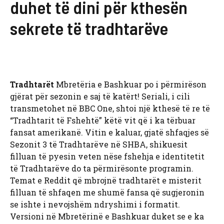
duhet të dini për kthesën
sekrete të tradhtarëve
Tradhtarët
Mbretëria e Bashkuar po i përmirëson
gjërat për sezonin e saj të katërt! Seriali, i cili
transmetohet në BBC One, shtoi një kthesë të re të
“Tradhtarit të Fshehtë” këtë vit që i ka tërbuar
fansat amerikanë. Vitin e kaluar, gjatë shfaqjes së
Sezonit 3 të Tradhtarëve në SHBA, shikuesit
filluan të pyesin veten nëse fshehja e identitetit
të Tradhtarëve do ta përmirësonte programin.
Temat e Reddit që mbrojnë tradhtarët e misterit
filluan të shfaqen me shumë fansa që sugjeronin
se ishte i nevojshëm ndryshimi i formatit.
Versioni në Mbretërinë e Bashkuar duket se e ka