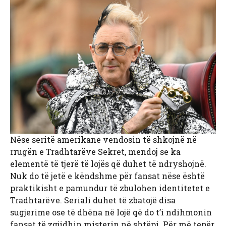
Nëse seritë amerikane vendosin të shkojnë në
rrugën e Tradhtarëve Sekret, mendoj se ka
elementë të tjerë të lojës që duhet të ndryshojnë.
Nuk do të jetë e këndshme për fansat nëse është
praktikisht e pamundur të zbulohen identitetet e
Tradhtarëve. Seriali duhet të zbatojë disa
sugjerime ose të dhëna në lojë që do t’i ndihmonin
fansat të zgjidhin misterin në shtëpi. Për më tepër,