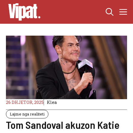
Skip
M
to
content
26 DHJETOR, 2025
Klea
Lajme nga realiteti
Tom Sandoval akuzon Katie