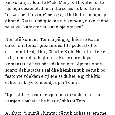
kërkoi atij të luante F*ck, Mary, Kill. Katie ishte
një nga opsionet, dhe ai tha se ajo nuk ishte në
“rrezik për t’u vrarë” sepse ajo thith dritën nga një
dhomë. Katie u përgjigj në një koment, duke thënë
se ai ka “karakteristikat e një vrasësi”.
Nën atë koment, Tom iu përgjigj hijes së Katie
duke iu referuar prezantuesit të podcast-it të
ekstremit të djathtë, Charlie Kirk. Në fillim të këtij
viti, ju mund të kujtoni se Katie u nxeh për
komentet që bëri për vdekjen e tij. Ajo më vonë
sqaroi deklaratat e saj dhe këmbënguli se nuk po
festonte vdekjen e tij. Me sa duket, e gjithë kjo
është në krye të mendjes për Tomin.
“Kjo është e pasur që vjen nga dikush që festoi
vrasjen e babait dhe burrit,” shkroi Tom.
Ai shtoi, “Shumë i lumtur që nuk duhet të jem më