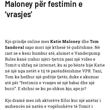
Maloney për festimin e
‘vrasjes’
Kjo grindje online mes
Katie Maloney
dhe
Tom
Sandoval
sapo mori një kthesë të çuditshme. Në
rast se e keni humbur atë, alumet e Vanderpump
Rules kanë rrahur njëri-tjetrin pasi një video e
Tomit u shfaq në internet, ku ai po bënte hije Katie
në një nga netët e tij të parëndësishme VPR. Tani,
Tom ka hedhur një goditje tjetër, duke e akuzuar
atë për “festimin e vrasjes së një babai dhe një
burri”. E shihni se ku po shkon kjo, apo jo?
Kjo dramë mes ish aktorëve filloi kur një anëtar i
audiencës në natën e vogëlushëve të Tomit i