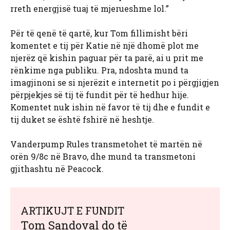
rreth energjisë tuaj të mjerueshme lol.”
Për të qenë të qartë, kur Tom fillimisht bëri
komentet e tij për Katie në një dhomë plot me
njerëz që kishin paguar për ta parë, ai u prit me
rënkime nga publiku. Pra, ndoshta mund ta
imagjinoni se si njerëzit e internetit po i përgjigjen
përpjekjes së tij të fundit për të hedhur hije.
Komentet nuk ishin në favor të tij dhe e fundit e
tij duket se është fshirë në heshtje.
Vanderpump Rules transmetohet të martën në
orën 9/8c në Bravo, dhe mund ta transmetoni
gjithashtu në Peacock.
ARTIKUJT E FUNDIT
Tom Sandoval do të