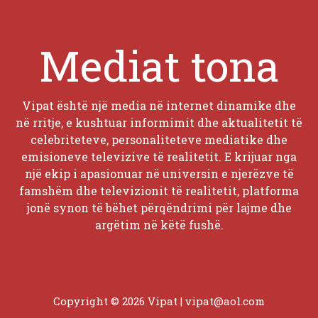
Mediat tona
Vipat është një media në internet dinamike dhe
në rritje, e kushtuar informimit dhe aktualitetit të
celebriteteve, personaliteteve mediatike dhe
emisioneve televizive të realitetit. E krijuar nga
një ekip i apasionuar në universin e njerëzve të
famshëm dhe televizionit të realitetit, platforma
jonë synon të bëhet përqëndrimi për lajme dhe
argëtim në këtë fushë.
Copyright © 2026 Vipat |
vipat@aol.com