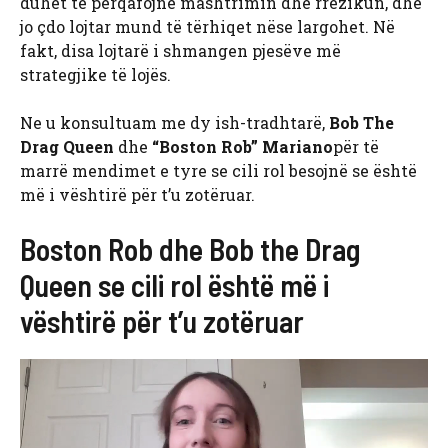
duhet të përqafojnë mashtrimin dhe rrezikun, dhe
jo çdo lojtar mund të tërhiqet nëse largohet. Në
fakt, disa lojtarë i shmangen pjesëve më
strategjike të lojës.
Ne u konsultuam me dy ish-tradhtarë,
Bob The
Drag Queen
dhe
“Boston Rob” Mariano
për të
marrë mendimet e tyre se cili rol besojnë se është
më i vështirë për t’u zotëruar.
Boston Rob dhe Bob the Drag
Queen se cili rol është më i
vështirë për t’u zotëruar