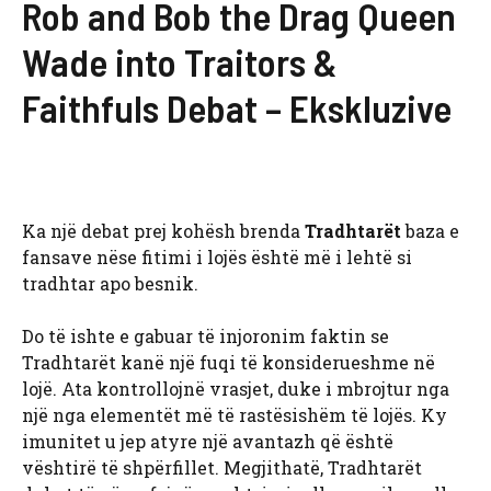
Rob and Bob the Drag Queen
Wade into Traitors &
Faithfuls Debat – Ekskluzive
Ka një debat prej kohësh brenda
Tradhtarët
baza e
fansave nëse fitimi i lojës është më i lehtë si
tradhtar apo besnik.
Do të ishte e gabuar të injoronim faktin se
Tradhtarët kanë një fuqi të konsiderueshme në
lojë. Ata kontrollojnë vrasjet, duke i mbrojtur nga
një nga elementët më të rastësishëm të lojës. Ky
imunitet u jep atyre një avantazh që është
vështirë të shpërfillet. Megjithatë, Tradhtarët