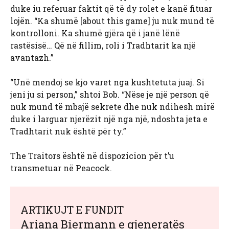
duke iu referuar faktit që të dy rolet e kanë fituar
lojën. “Ka shumë [about this game] ju nuk mund të
kontrolloni. Ka shumë gjëra që i janë lënë
rastësisë… Që në fillim, roli i Tradhtarit ka një
avantazh.”
“Unë mendoj se kjo varet nga kushtetuta juaj. Si
jeni ju si person,” shtoi Bob. “Nëse je një person që
nuk mund të mbajë sekrete dhe nuk ndihesh mirë
duke i larguar njerëzit një nga një, ndoshta jeta e
Tradhtarit nuk është për ty.”
The Traitors është në dispozicion për t’u
transmetuar në Peacock.
ARTIKUJT E FUNDIT
Ariana Biermann e gjeneratës