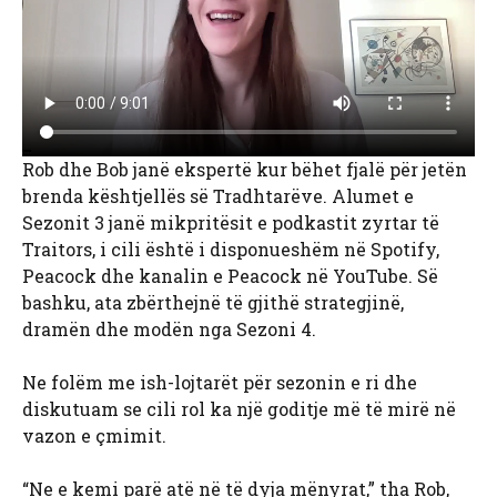
Rob dhe Bob janë ekspertë kur bëhet fjalë për jetën
brenda kështjellës së Tradhtarëve. Alumet e
Sezonit 3 janë mikpritësit e podkastit zyrtar të
Traitors, i cili është i disponueshëm në Spotify,
Peacock dhe kanalin e Peacock në YouTube. Së
bashku, ata zbërthejnë të gjithë strategjinë,
dramën dhe modën nga Sezoni 4.
Ne folëm me ish-lojtarët për sezonin e ri dhe
diskutuam se cili rol ka një goditje më të mirë në
vazon e çmimit.
“Ne e kemi parë atë në të dyja mënyrat,” tha Rob,