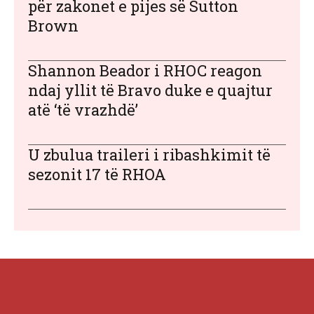
për zakonet e pijes së Sutton
Brown
Shannon Beador i RHOC reagon
ndaj yllit të Bravo duke e quajtur
atë ‘të vrazhdë’
U zbulua traileri i ribashkimit të
sezonit 17 të RHOA