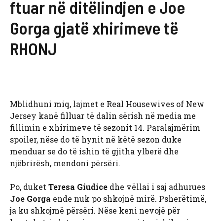
ftuar në ditëlindjen e Joe
Gorga gjatë xhirimeve të
RHONJ
Mblidhuni miq, lajmet e Real Housewives of New
Jersey kanë filluar të dalin sërish në media me
fillimin e xhirimeve të sezonit 14. Paralajmërim
spoiler, nëse do të hynit në këtë sezon duke
menduar se do të ishin të gjitha ylberë dhe
njëbrirësh, mendoni përsëri.
Po, duket
Teresa Giudice
dhe vëllai i saj adhurues
Joe Gorga
ende nuk po shkojnë mirë. Psherëtimë,
ja ku shkojmë përsëri. Nëse keni nevojë për