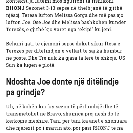
kontekst, ju lutemi mos ngurroni ta rishikoni
RHONJ
Sezonet 3-13 sepse në thelb janë të gjithë
njësoj. Teresa lufton Melissa Gorga dhe më pas ajo
lufton Joe. Ose Joe dhe Melissa bashkohen kundër
Terezës, e gjithë kjo varet nga “ekipi” ku jeni.
Bëhuni gati të gjëmoni sepse duket sikur ftesa e
Terezës për ditëlindjen e vëllait të saj ka humbur
në postë. Dhe Tre nuk ka gjasa ta lërë të shkojë. US
Sun ka lugën e plotë.
Ndoshta Joe donte një ditëlindje
pa grindje?
Uh, në kohën kur ky sezon të përfundojë dhe të
transmetohet në Bravo, shumica prej nesh do të
kërkojnë mëshirë. Tani për tani ka anët e shënuara
dhe njerëzit po i marrin ato, por pasi RHONJ të na