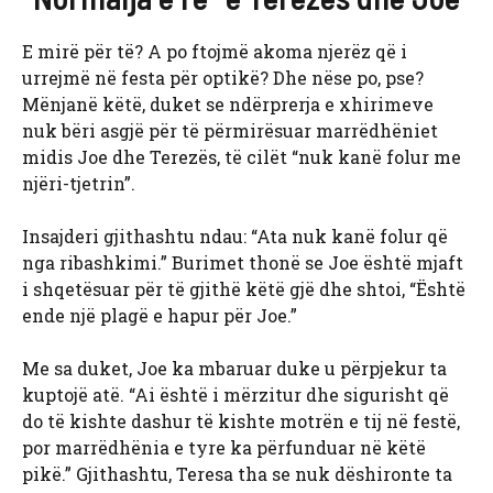
E mirë për të? A po ftojmë akoma njerëz që i
urrejmë në festa për optikë? Dhe nëse po, pse?
Mënjanë këtë, duket se ndërprerja e xhirimeve
nuk bëri asgjë për të përmirësuar marrëdhëniet
midis Joe dhe Terezës, të cilët “nuk kanë folur me
njëri-tjetrin”.
Insajderi gjithashtu ndau: “Ata nuk kanë folur që
nga ribashkimi.” Burimet thonë se Joe është mjaft
i shqetësuar për të gjithë këtë gjë dhe shtoi, “Është
ende një plagë e hapur për Joe.”
Me sa duket, Joe ka mbaruar duke u përpjekur ta
kuptojë atë. “Ai është i mërzitur dhe sigurisht që
do të kishte dashur të kishte motrën e tij në festë,
por marrëdhënia e tyre ka përfunduar në këtë
pikë.” Gjithashtu, Teresa tha se nuk dëshironte ta