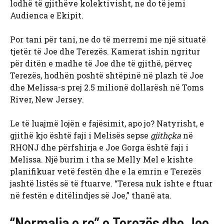
lodhë të gjithëve kolektivisht, ne do të jemi
Audienca e Ekipit.
Por tani për tani, ne do të merremi me një situatë
tjetër të Joe dhe Terezës. Kamerat ishin ngritur
për ditën e madhe të Joe dhe të gjithë, përveç
Terezës, hodhën poshtë shtëpinë në plazh të Joe
dhe Melissa-s prej 2.5 milionë dollarësh në Toms
River, New Jersey.
Le të luajmë lojën e fajësimit, apo jo? Natyrisht, e
gjithë kjo është faji i Melisës sepse
gjithçka
në
RHONJ dhe përfshirja e Joe Gorga është faji i
Melissa. Një burim i tha se Melly Mel e kishte
planifikuar vetë festën dhe e la emrin e Terezës
jashtë listës së të ftuarve. “Teresa nuk ishte e ftuar
në festën e ditëlindjes së Joe,” thanë ata.
“Normalja e re” e Terezës dhe Joe