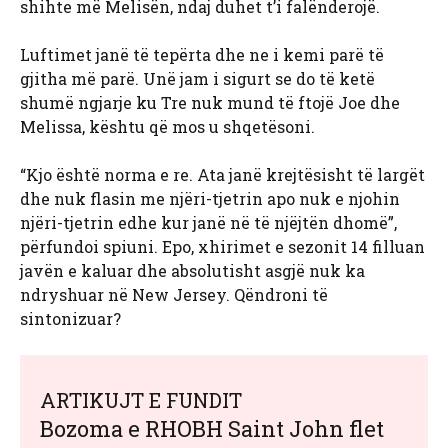
shihte më Melisën, ndaj duhet t’i falënderojë.
Luftimet janë të tepërta dhe ne i kemi parë të
gjitha më parë. Unë jam i sigurt se do të ketë
shumë ngjarje ku Tre nuk mund të ftojë Joe dhe
Melissa, kështu që mos u shqetësoni.
“Kjo është norma e re. Ata janë krejtësisht të largët
dhe nuk flasin me njëri-tjetrin apo nuk e njohin
njëri-tjetrin edhe kur janë në të njëjtën dhomë”,
përfundoi spiuni. Epo, xhirimet e sezonit 14 filluan
javën e kaluar dhe absolutisht asgjë nuk ka
ndryshuar në New Jersey. Qëndroni të
sintonizuar?
ARTIKUJT E FUNDIT
Bozoma e RHOBH Saint John flet