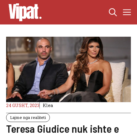
Skip
M
to
content
24 GUSHT, 2023
Klea
Lajme nga realiteti
Teresa Giudice nuk ishte e