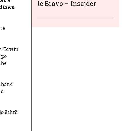
të Bravo – Insajder
ndihem
 të
om Edwin
 po
dhe
 dhanë
 e
jo është