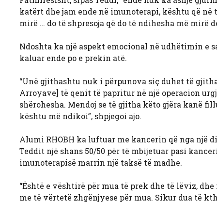
katërt dhe jam ende në imunoterapi, kështu që në
mirë … do të shpresoja që do të ndihesha më mirë der
Ndoshta ka një aspekt emocional në udhëtimin e saj
kaluar ende po e prekin atë.
“Unë gjithashtu nuk i përpunova siç duhet të gjith
Arroyave] të qenit të papritur në një operacion urgj
shërohesha. Mendoj se të gjitha këto gjëra kanë fill
kështu më ndikoi”, shpjegoi ajo.
Alumi RHOBH ka luftuar me kancerin që nga një di
Teddit një shans 50/50 për të mbijetuar pasi kancer
imunoterapisë marrin një taksë të madhe.
“Është e vështirë për mua të prek dhe të lëviz, dh
me të vërtetë zhgënjyese për mua. Sikur dua të k