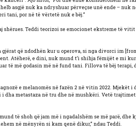
 thelb asgjë nuk ka ndryshuar përveçse unë ende – nuk 
i tani, por në të vërtetë nuk e bëj.”
 shërues. Teddi teorizoi se emocionet ekstreme të vitit
a gjërat që ndodhën kur u operova, si nga divorci im [fr
ent. Atëherë, e dini, nuk mund t’i shihja fëmijët e mi kur
uar të më godasin më në fund tani. Fillova të bëj terapi, 
agnozë e melanomës në fazën 2 në vitin 2022. Mjekët i
i i dha metastaza në tru dhe në mushkëri. Vetë trajtimet
e mund të shoh që jam më i ngadalshëm se më parë, dhe k
thehem në mënyrën si kam qenë dikur,” ndau Teddi.