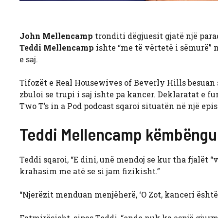
John Mellencamp
tronditi dëgjuesit gjatë një para
Teddi Mellencamp
ishte “me të vërtetë i sëmurë” 
e saj.
Tifozët e Real Housewives of Beverly Hills besuan s
zbuloi se trupi i saj ishte pa kancer. Deklaratat e f
Two T’s in a Pod podcast sqaroi situatën në një epis
Teddi Mellencamp këmbëngul s
Teddi sqaroi, “E dini, unë mendoj se kur tha fjalët 
krahasim me atë se si jam fizikisht.”
“Njerëzit menduan menjëherë, ‘O Zot, kanceri është
Fatmirësisht, sipas Teddi, “ende nuk ka asnjë gjur