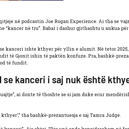
qitjeje në podcastin Joe Rogan Experience. Ai tha se vajza
me “kancer në tru”. Babai i dashur gjithashtu u ankua për
e kanceri ishte kthyer për yllin e alumit. Në tetor 2025,
undit të Gjonit ishin të paktën konfuze. Pra, bashkë-preza
od të fundit.
e kanceri i saj nuk është kthy
“vuajtje”, ai donte të thoshte se si jam duke ecur mendëris
 kthyer’,” tha bashkë-prezantuesja e saj Tamra Judge.
më kanceri”. Ajo shtoi, “Por unë ende konsiderohem në fa