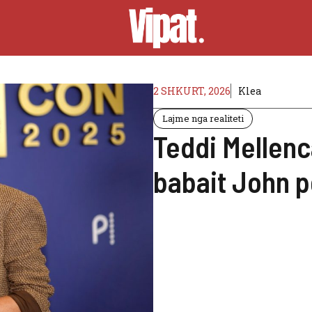
2 SHKURT, 2026
Klea
Lajme nga realiteti
Teddi Mellen
babait John p