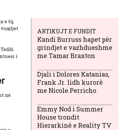
 e tij,
 vuajtjet
ARTIKUJT E FUNDIT
Kandi Burruss hapet për
grindjet e vazhdueshme
 Teddi
me Tamar Braxton
ntuesi i
Djali i Dolores Katanias,
er
Frank Jr. lidh kurorë
me Nicole Perricho
ht në
Emmy Nod i Summer
House trondit
Hierarkinë e Reality TV
zën e