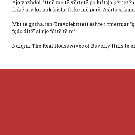
Ajo vazhdoi, “Unë me të vërtetë po luftoja për jetën 
frikë aty ku nuk kisha frikë më parë. Ashtu si kam 
Mbi të gjitha, ish-Bravolebriteti është i tmerruar “q
“çdo ditë” si një “ditë të re”.
Ndiqini The Real Housewives of Beverly Hills të en