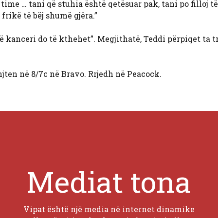
time … tani që stuhia është qetësuar pak, tani po filloj të 
frikë të bëj shumë gjëra.”
ë kanceri do të kthehet”. Megjithatë, Teddi përpiqet ta tr
jten në 8/7c në Bravo. Rrjedh në Peacock.
Mediat tona
Vipat është një media në internet dinamike