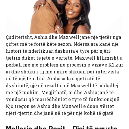
Çuditërisht, Ashia dhe Maxwell janë një tjetër nga
çiftet më të fortë këtë sezon. Ndërsa ata kanë një
histori të ndërlikuar, dashuria e tyre për njëri-
tjetrin duket të jetë e vërtetë. Maxwell fillimisht u
përball me një problem në procesin e vizave K1 kur
ai dhe shoku i tij më i mirë shkuan për intervista
në të njëjtën ditë. Ambasada e gjeti atë të
dyshimtë, gjë që rezultoi që Maxwell të përballej
me një mohim. Megjithatë, ai dhe Ashia janë të
vendosur që marrëdhëniet e tyre të funksionojnë.
Kjo tregon se Ashia dhe Maxwell e duan vërtet
njëri-tjetrin dhe janë në të për një kohë të gjatë.
Mallorie dhe Raşit – Disi të ngurta