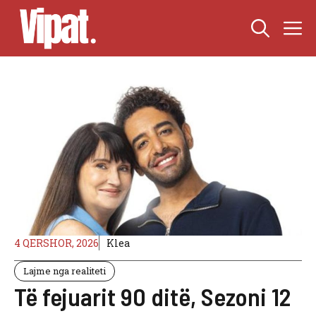
Skip
M
to
content
4 QERSHOR, 2026
Klea
Lajme nga realiteti
Të fejuarit 90 ditë, Sezoni 12