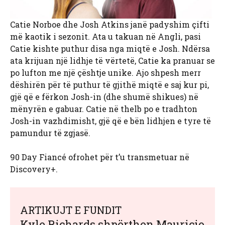
Catie Norboe dhe Josh Atkins janë padyshim çifti
më kaotik i sezonit. Ata u takuan në Angli, pasi
Catie kishte puthur disa nga miqtë e Josh. Ndërsa
ata krijuan një lidhje të vërtetë, Catie ka pranuar se
po lufton me një çështje unike. Ajo shpesh merr
dëshirën për të puthur të gjithë miqtë e saj kur pi,
gjë që e fërkon Josh-in (dhe shumë shikues) në
mënyrën e gabuar. Catie në thelb po e tradhton
Josh-in vazhdimisht, gjë që e bën lidhjen e tyre të
pamundur të zgjasë.
90 Day Fiancé ofrohet për t’u transmetuar në
Discovery+.
ARTIKUJT E FUNDIT
Kyle Richards shpërthen Mauricio