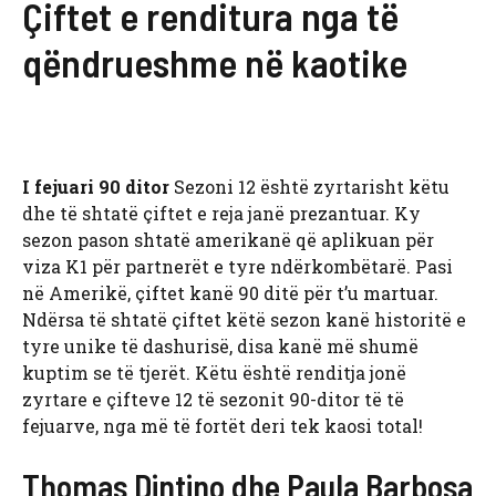
Çiftet e renditura nga të
qëndrueshme në kaotike
I fejuari 90 ditor
Sezoni 12 është zyrtarisht këtu
dhe të shtatë çiftet e reja janë prezantuar. Ky
sezon pason shtatë amerikanë që aplikuan për
viza K1 për partnerët e tyre ndërkombëtarë. Pasi
në Amerikë, çiftet kanë 90 ditë për t’u martuar.
Ndërsa të shtatë çiftet këtë sezon kanë historitë e
tyre unike të dashurisë, disa kanë më shumë
kuptim se të tjerët. Këtu është renditja jonë
zyrtare e çifteve 12 të sezonit 90-ditor të të
fejuarve, nga më të fortët deri tek kaosi total!
Thomas Dintino dhe Paula Barbosa