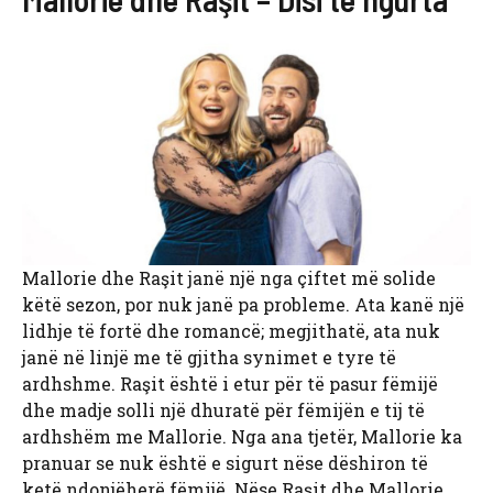
Mallorie dhe Raşit janë një nga çiftet më solide
këtë sezon, por nuk janë pa probleme. Ata kanë një
lidhje të fortë dhe romancë; megjithatë, ata nuk
janë në linjë me të gjitha synimet e tyre të
ardhshme. Raşit është i etur për të pasur fëmijë
dhe madje solli një dhuratë për fëmijën e tij të
ardhshëm me Mallorie. Nga ana tjetër, Mallorie ka
pranuar se nuk është e sigurt nëse dëshiron të
ketë ndonjëherë fëmijë. Nëse Raşit dhe Mallorie