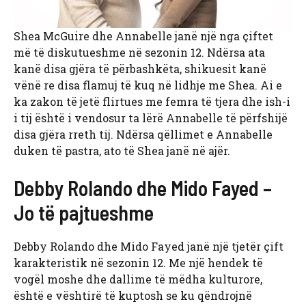
Shea McGuire dhe Annabelle janë një nga çiftet
më të diskutueshme në sezonin 12. Ndërsa ata
kanë disa gjëra të përbashkëta, shikuesit kanë
vënë re disa flamuj të kuq në lidhje me Shea. Ai e
ka zakon të jetë flirtues me femra të tjera dhe ish-i
i tij është i vendosur ta lërë Annabelle të përfshijë
disa gjëra rreth tij. Ndërsa qëllimet e Annabelle
duken të pastra, ato të Shea janë në ajër.
Debby Rolando dhe Mido Fayed –
Jo të pajtueshme
Debby Rolando dhe Mido Fayed janë një tjetër çift
karakteristik në sezonin 12. Me një hendek të
vogël moshe dhe dallime të mëdha kulturore,
është e vështirë të kuptosh se ku qëndrojnë