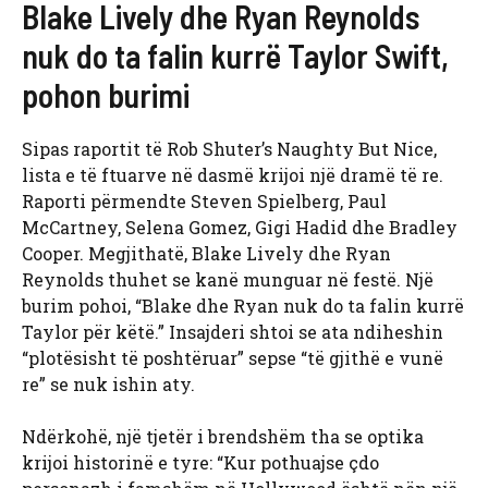
Blake Lively dhe Ryan Reynolds
nuk do ta falin kurrë Taylor Swift,
pohon burimi
Sipas raportit të Rob Shuter’s Naughty But Nice,
lista e të ftuarve në dasmë krijoi një dramë të re.
Raporti përmendte Steven Spielberg, Paul
McCartney, Selena Gomez, Gigi Hadid dhe Bradley
Cooper. Megjithatë, Blake Lively dhe Ryan
Reynolds thuhet se kanë munguar në festë. Një
burim pohoi, “Blake dhe Ryan nuk do ta falin kurrë
Taylor për këtë.” Insajderi shtoi se ata ndiheshin
“plotësisht të poshtëruar” sepse “të gjithë e vunë
re” se nuk ishin aty.
Ndërkohë, një tjetër i brendshëm tha se optika
krijoi historinë e tyre: “Kur pothuajse çdo