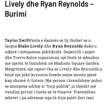
Lively dhe Ryan Reynolds –
Burimi
Taylor Swift
Festa e dasmës së tij thuhet se u
largua
Blake Lively
dhe
Ryan Reynolds
duke u
ndjerë i mënjanuar publikisht. Superylli i popit
dhe Travis Kelce organizuan një festë të mbushur
me njerëz të famshëm në Madison Square Garden.
Megjithatë, një raport tha se Lively dhe Reynolds u
bënë një pikë kryesore bisede sepse morën pjesë
kaq shumë A-listers. Një person i brendshëm pohoi
se mungesa ndihej si “turp publik”, jo thjesht një
vendim privat i listës së të ftuarve. Pretendimi
mbetet i pa adresuar nga të dyja palët deri tani.