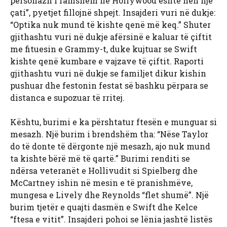
personazh i famshëm në Hollywood është nën një
çati”, pyetjet fillojnë shpejt. Insajderi vuri në dukje:
“Optika nuk mund të kishte qenë më keq.” Shuter
gjithashtu vuri në dukje afërsinë e kaluar të çiftit
me fituesin e Grammy-t, duke kujtuar se Swift
kishte qenë kumbare e vajzave të çiftit. Raporti
gjithashtu vuri në dukje se familjet dikur kishin
pushuar dhe festonin festat së bashku përpara se
distanca e supozuar të rritej.
Kështu, burimi e ka përshtatur ftesën e munguar si
mesazh. Një burim i brendshëm tha: “Nëse Taylor
do të donte të dërgonte një mesazh, ajo nuk mund
ta kishte bërë më të qartë.” Burimi renditi se
ndërsa veteranët e Hollivudit si Spielberg dhe
McCartney ishin në mesin e të pranishmëve,
mungesa e Lively dhe Reynolds “flet shumë”. Një
burim tjetër e quajti dasmën e Swift dhe Kelce
“ftesa e vitit”. Insajderi pohoi se lënia jashtë listës