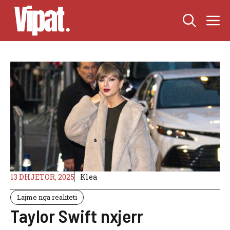
Skip
M
to
content
13 DHJETOR, 2025
Klea
Lajme nga realiteti
Taylor Swift nxjerr