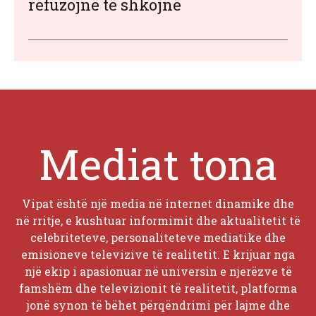
refuzojnë të shkojnë
Mediat tona
Vipat është një media në internet dinamike dhe
në rritje, e kushtuar informimit dhe aktualitetit të
celebriteteve, personaliteteve mediatike dhe
emisioneve televizive të realitetit. E krijuar nga
një ekip i apasionuar në universin e njerëzve të
famshëm dhe televizionit të realitetit, platforma
jonë synon të bëhet përqëndrimi për lajme dhe