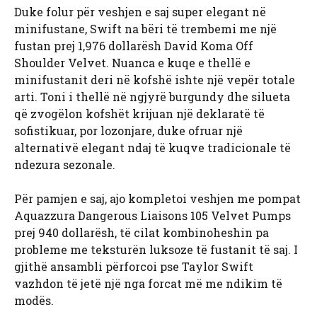
Duke folur për veshjen e saj super elegant në
minifustane, Swift na bëri të trembemi me një
fustan prej 1,976 dollarësh David Koma Off
Shoulder Velvet. Nuanca e kuqe e thellë e
minifustanit deri në kofshë ishte një vepër totale
arti. Toni i thellë në ngjyrë burgundy dhe silueta
që zvogëlon kofshët krijuan një deklaratë të
sofistikuar, por lozonjare, duke ofruar një
alternativë elegant ndaj të kuqve tradicionale të
ndezura sezonale.
Për pamjen e saj, ajo kompletoi veshjen me pompat
Aquazzura Dangerous Liaisons 105 Velvet Pumps
prej 940 dollarësh, të cilat kombinoheshin pa
probleme me teksturën luksoze të fustanit të saj. I
gjithë ansambli përforcoi pse Taylor Swift
vazhdon të jetë një nga forcat më me ndikim të
modës.