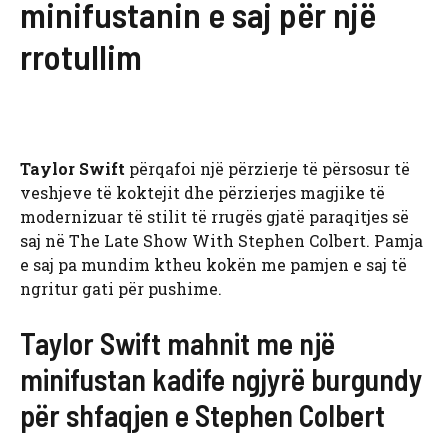
minifustanin e saj për një
rrotullim
Taylor Swift
përqafoi një përzierje të përsosur të
veshjeve të koktejit dhe përzierjes magjike të
modernizuar të stilit të rrugës gjatë paraqitjes së
saj në The Late Show With Stephen Colbert. Pamja
e saj pa mundim ktheu kokën me pamjen e saj të
ngritur gati për pushime.
Taylor Swift mahnit me një
minifustan kadife ngjyrë burgundy
për shfaqjen e Stephen Colbert