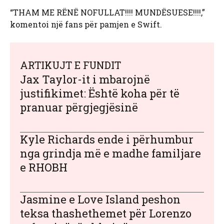
“THAM ME RËNË NOFULLAT!!!! MUNDËSUESE!!!!,”
komentoi një fans për pamjen e Swift.
ARTIKUJT E FUNDIT
Jax Taylor-it i mbarojnë
justifikimet: Është koha për të
pranuar përgjegjësinë
Kyle Richards ende i përhumbur
nga grindja më e madhe familjare
e RHOBH
Jasmine e Love Island peshon
teksa thashethemet për Lorenzo