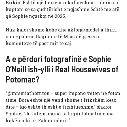
Birkin. Është një foto e mrekullueshme … derisa të
kuptoni se sa çuditërisht e ngjashme është me atë
që Sophie ngarkoi në 2025.
Nuk kaloi shumë kohë dhe aktorja/modelja thirri
chutzpah-në flagrante të Mias në pjesën e
komenteve të postimit të saj.
A e përdori fotografinë e Sophie
O’Neill ish-ylli i Real Housewives of
Potomac?
“@mrsmiathornton – super impono veten në foton
time. Bota është një vend shumë i frikshëm këto
ditë – kjo është thjesht e trishtueshme,” shkroi
Sophie. “Ju lutem, mund ta hiqni foton time me
kokën mbi të. Faleminderit.”