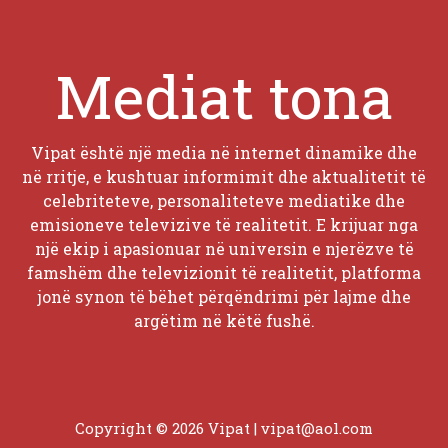
Mediat tona
Vipat është një media në internet dinamike dhe
në rritje, e kushtuar informimit dhe aktualitetit të
celebriteteve, personaliteteve mediatike dhe
emisioneve televizive të realitetit. E krijuar nga
një ekip i apasionuar në universin e njerëzve të
famshëm dhe televizionit të realitetit, platforma
jonë synon të bëhet përqëndrimi për lajme dhe
argëtim në këtë fushë.
Copyright © 2026 Vipat |
vipat@aol.com