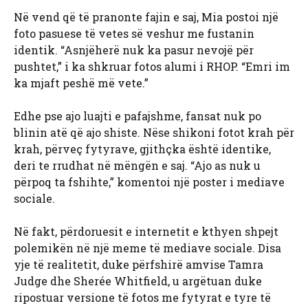
Në vend që të pranonte fajin e saj, Mia postoi një
foto pasuese të vetes së veshur me fustanin
identik. “Asnjëherë nuk ka pasur nevojë për
pushtet,” i ka shkruar fotos alumi i RHOP. “Emri im
ka mjaft peshë më vete.”
Edhe pse ajo luajti e pafajshme, fansat nuk po
blinin atë që ajo shiste. Nëse shikoni fotot krah për
krah, përveç fytyrave, gjithçka është identike,
deri te rrudhat në mëngën e saj. “Ajo as nuk u
përpoq ta fshihte,” komentoi një poster i mediave
sociale.
Në fakt, përdoruesit e internetit e kthyen shpejt
polemikën në një meme të mediave sociale. Disa
yje të realitetit, duke përfshirë amvise Tamra
Judge dhe Sherée Whitfield, u argëtuan duke
ripostuar versione të fotos me fytyrat e tyre të