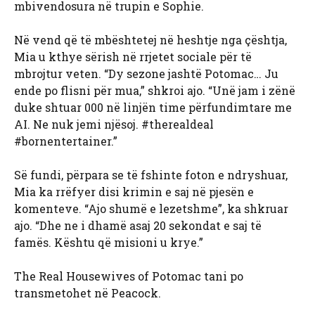
mbivendosura në trupin e Sophie.
Në vend që të mbështetej në heshtje nga çështja,
Mia u kthye sërish në rrjetet sociale për të
mbrojtur veten. “Dy sezone jashtë Potomac… Ju
ende po flisni për mua,” shkroi ajo. “Unë jam i zënë
duke shtuar 000 në linjën time përfundimtare me
AI. Ne nuk jemi njësoj. #therealdeal
#bornentertainer.”
Së fundi, përpara se të fshinte foton e ndryshuar,
Mia ka rrëfyer disi krimin e saj në pjesën e
komenteve. “Ajo shumë e lezetshme”, ka shkruar
ajo. “Dhe ne i dhamë asaj 20 sekondat e saj të
famës. Kështu që misioni u krye.”
The Real Housewives of Potomac tani po
transmetohet në Peacock.