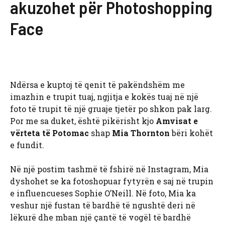
akuzohet për Photoshopping
Face
Ndërsa e kuptoj të qenit të pakëndshëm me
imazhin e trupit tuaj, ngjitja e kokës tuaj në një
foto të trupit të një gruaje tjetër po shkon pak larg.
Por me sa duket, është pikërisht kjo
Amvisat e
vërteta të Potomac
shap
Mia Thornton
bëri kohët
e fundit.
Në një postim tashmë të fshirë në Instagram, Mia
dyshohet se ka fotoshopuar fytyrën e saj në trupin
e influencueses Sophie O’Neill. Në foto, Mia ka
veshur një fustan të bardhë të ngushtë deri në
lëkurë dhe mban një çantë të vogël të bardhë