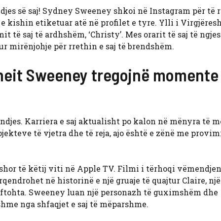
djes së saj! Sydney Sweeney shkoi në Instagram për të r
e kishin etiketuar atë në profilet e tyre. Ylli i Virgjëres
 të saj të ardhshëm, ‘Christy’. Mes orarit të saj të ngjes
ur mirënjohje për rrethin e saj të brendshëm.
dneit Sweeney tregojnë momente
indjes. Karriera e saj aktualisht po kalon në mënyra të 
kteve të vjetra dhe të reja, ajo është e zënë me provim
ershor të këtij viti në Apple TV. Filmi i tërhoqi vëmendjen 
ërqendrohet në historinë e një gruaje të quajtur Claire, një
të ftohta. Sweeney luan një personazh të guximshëm dhe
hme nga shfaqjet e saj të mëparshme.