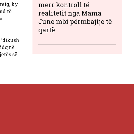
merr kontroll të
reig, ky
und të
realitetit nga Mama
a
June mbi përmbajtje të
qartë
 ‘dikush
fidojnë
jetës së