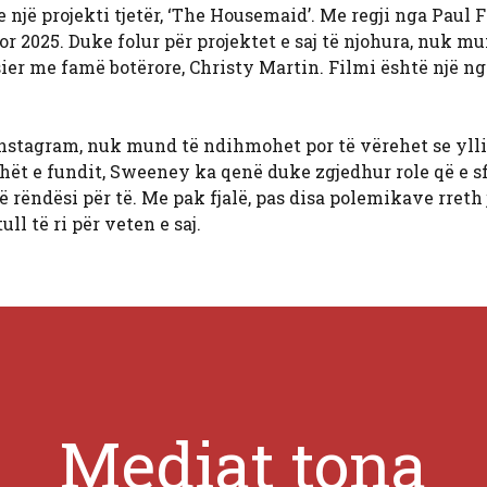
një projekti tjetër, ‘The Housemaid’. Me regji nga Paul F
or 2025. Duke folur për projektet e saj të njohura, nuk m
er me famë botërore, Christy Martin. Filmi është një ng
 Instagram, nuk mund të ndihmohet por të vërehet se ylli
ohët e fundit, Sweeney ka qenë duke zgjedhur role që e s
 rëndësi për të. Me pak fjalë, pas disa polemikave rreth 
l të ri për veten e saj.
Mediat tona