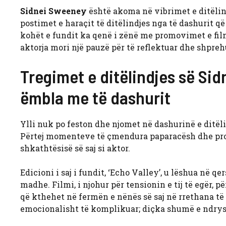
Sidnei Sweeney
është akoma në vibrimet e ditëlin
postimet e haraçit të ditëlindjes nga të dashurit që 
kohët e fundit ka qenë i zënë me promovimet e filmit
aktorja mori një pauzë për të reflektuar dhe shpreh
Tregimet e ditëlindjes së Si
ëmbla me të dashurit
Ylli nuk po feston dhe njomet në dashurinë e ditël
Përtej momenteve të çmendura paparacësh dhe proje
shkathtësisë së saj si aktor.
Edicioni i saj i fundit, ‘Echo Valley’, u lëshua në q
madhe. Filmi, i njohur për tensionin e tij të egër, p
që kthehet në fermën e nënës së saj në rrethana 
emocionalisht të komplikuar; diçka shumë e ndrys