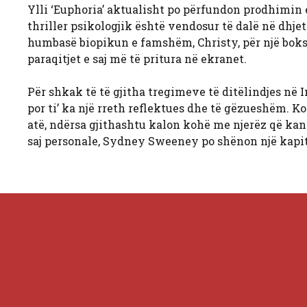
Ylli ‘Euphoria’ aktualisht po përfundon prodhimin e 
thriller psikologjik është vendosur të dalë në dhjet
humbasë biopikun e famshëm, Christy, për një boksi
paraqitjet e saj më të pritura në ekranet.
Për shkak të të gjitha tregimeve të ditëlindjes në
por ti’ ka një rreth reflektues dhe të gëzueshëm. K
atë, ndërsa gjithashtu kalon kohë me njerëz që kanë
saj personale, Sydney Sweeney po shënon një kapitul