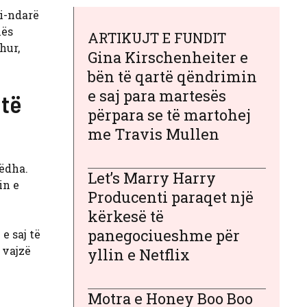
i-ndarë
hës
ARTIKUJT E FUNDIT
hur,
Gina Kirschenheiter e
bën të qartë qëndrimin
e saj para martesës
 të
përpara se të martohej
me Travis Mullen
mëdha.
Let’s Marry Harry
in e
Producenti paraqet një
kërkesë të
panegociueshme për
e saj të
 vajzë
yllin e Netflix
Motra e Honey Boo Boo