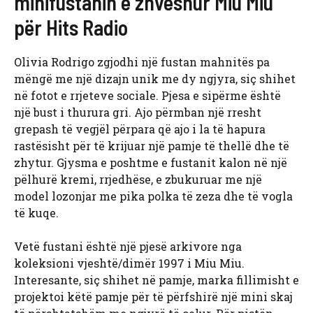
minifustanin e zhveshur Miu Miu
për Hits Radio
Olivia Rodrigo zgjodhi një fustan mahnitës pa
mëngë me një dizajn unik me dy ngjyra, siç shihet
në fotot e rrjeteve sociale. Pjesa e sipërme është
një bust i thurura gri. Ajo përmban një rresht
grepash të vegjël përpara që ajo i la të hapura
rastësisht për të krijuar një pamje të thellë dhe të
zhytur. Gjysma e poshtme e fustanit kalon në një
pëlhurë kremi, rrjedhëse, e zbukuruar me një
model lozonjar me pika polka të zeza dhe të vogla
të kuqe.
Vetë fustani është një pjesë arkivore nga
koleksioni vjeshtë/dimër 1997 i Miu Miu.
Interesante, siç shihet në pamje, marka fillimisht e
projektoi këtë pamje për të përfshirë një mini skaj