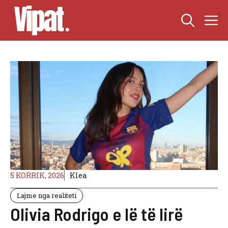
Skip
M
to
content
5 KORRIK, 2026
Klea
Lajme nga realiteti
Olivia Rodrigo e lë të lirë