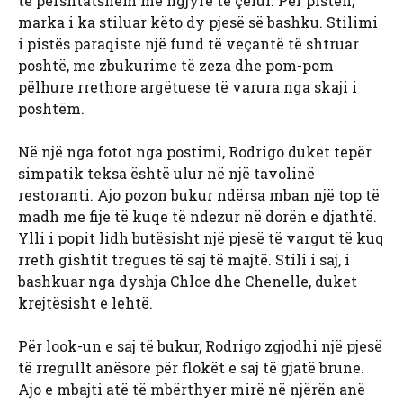
të përshtatshëm me ngjyrë të çelur. Për pistën,
marka i ka stiluar këto dy pjesë së bashku. Stilimi
i pistës paraqiste një fund të veçantë të shtruar
poshtë, me zbukurime të zeza dhe pom-pom
pëlhure rrethore argëtuese të varura nga skaji i
poshtëm.
Në një nga fotot nga postimi, Rodrigo duket tepër
simpatik teksa është ulur në një tavolinë
restoranti. Ajo pozon bukur ndërsa mban një top të
madh me fije të kuqe të ndezur në dorën e djathtë.
Ylli i popit lidh butësisht një pjesë të vargut të kuq
rreth gishtit tregues të saj të majtë. Stili i saj, i
bashkuar nga dyshja Chloe dhe Chenelle, duket
krejtësisht e lehtë.
Për look-un e saj të bukur, Rodrigo zgjodhi një pjesë
të rregullt anësore për flokët e saj të gjatë brune.
Ajo e mbajti atë të mbërthyer mirë në njërën anë