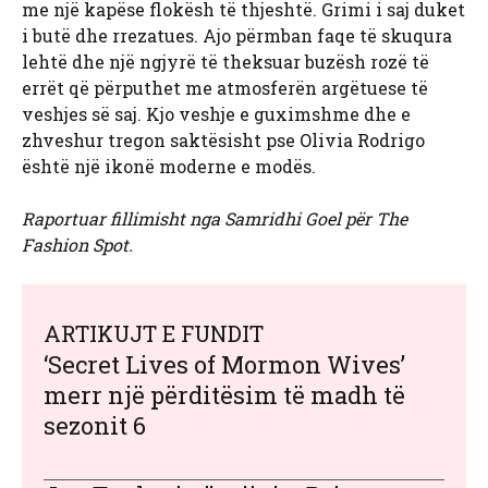
me një kapëse flokësh të thjeshtë. Grimi i saj duket
i butë dhe rrezatues. Ajo përmban faqe të skuqura
lehtë dhe një ngjyrë të theksuar buzësh rozë të
errët që përputhet me atmosferën argëtuese të
veshjes së saj. Kjo veshje e guximshme dhe e
zhveshur tregon saktësisht pse Olivia Rodrigo
është një ikonë moderne e modës.
Raportuar fillimisht nga Samridhi Goel për The
Fashion Spot.
ARTIKUJT E FUNDIT
‘Secret Lives of Mormon Wives’
merr një përditësim të madh të
sezonit 6