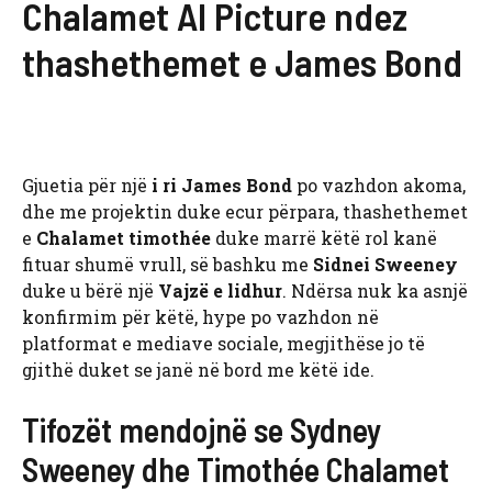
Chalamet AI Picture ndez
thashethemet e James Bond
Gjuetia për një
i ri
James Bond
po vazhdon akoma,
dhe me projektin duke ecur përpara, thashethemet
e
Chalamet timothée
duke marrë këtë rol kanë
fituar shumë vrull, së bashku me
Sidnei Sweeney
duke u bërë një
Vajzë e lidhur
. Ndërsa nuk ka asnjë
konfirmim për këtë, hype po vazhdon në
platformat e mediave sociale, megjithëse jo të
gjithë duket se janë në bord me këtë ide.
Tifozët mendojnë se Sydney
Sweeney dhe Timothée Chalamet