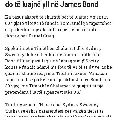
do të luajnë yll në James Bond
Ka pasur aktorë të shumtë për të luajtur Agjentin
007 gjatë viteve të fundit. Tani, studioja raportohet
se po kërkon një aktor të ri për të marrë rolin
ikonik pas Daniel Craig.
Spekulimet e Timothée Chalamet dhe Sydney
Sweeney duke u hedhur në filmin e ardhshëm
Bond filluan pasi faqja në Instagram @Socity
kohët e fundit ndanë një foto të AI të të dyve, duke
çuar në shumë reagime. Titulli i lexuar, “Amazon
raportohet se po kërkon një aktor James Bond nën
30 vjeç, me Timothée Chalamet të quajtur si një
pretendent i lartë sipas revistës US.”
Titulli vazhdoi, “Ndërkohë, Sydney Sweeney
thuhet se është pararendësi për vajzën tjetër të