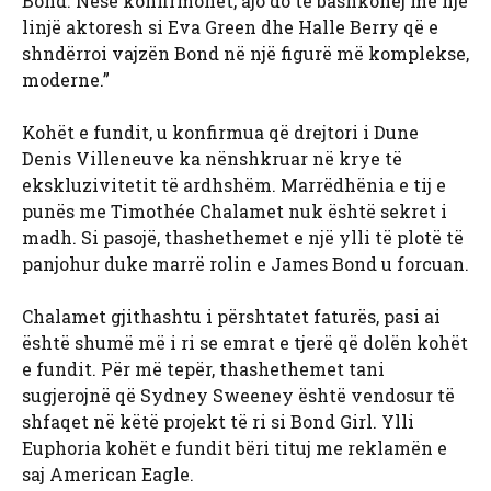
Bond. Nëse konfirmohet, ajo do të bashkohej me një
linjë aktoresh si Eva Green dhe Halle Berry që e
shndërroi vajzën Bond në një figurë më komplekse,
moderne.”
Kohët e fundit, u konfirmua që drejtori i Dune
Denis Villeneuve ka nënshkruar në krye të
ekskluzivitetit të ardhshëm. Marrëdhënia e tij e
punës me Timothée Chalamet nuk është sekret i
madh. Si pasojë, thashethemet e një ylli të plotë të
panjohur duke marrë rolin e James Bond u forcuan.
Chalamet gjithashtu i përshtatet faturës, pasi ai
është shumë më i ri se emrat e tjerë që dolën kohët
e fundit. Për më tepër, thashethemet tani
sugjerojnë që Sydney Sweeney është vendosur të
shfaqet në këtë projekt të ri si Bond Girl. Ylli
Euphoria kohët e fundit bëri tituj me reklamën e
saj American Eagle.