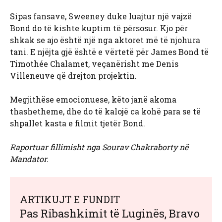
Sipas fansave, Sweeney duke luajtur një vajzë
Bond do të kishte kuptim të përsosur. Kjo për
shkak se ajo është një nga aktoret më të njohura
tani. E njëjta gjë është e vërtetë për James Bond të
Timothée Chalamet, veçanërisht me Denis
Villeneuve që drejton projektin.
Megjithëse emocionuese, këto janë akoma
thashetheme, dhe do të kalojë ca kohë para se të
shpallet kasta e filmit tjetër Bond.
Raportuar fillimisht nga Sourav Chakraborty në
Mandator.
ARTIKUJT E FUNDIT
Pas Ribashkimit të Luginës, Bravo